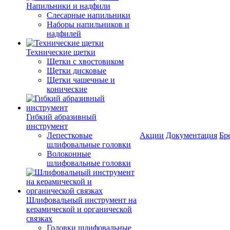
Напильники и надфили
Слесарные напильники
Наборы напильников и
надфилей
Технические щетки
Щетки с хвостовиком
Щетки дисковые
Щетки чашечные и
конические
Гибкий абразивный
инструмент
Лепестковые
Акции
Документация
Бр
шлифовальные головки
Волоконные
шлифовальные головки
Шлифовальный инструмент на
керамической и органической
связках
Головки шлифовальные