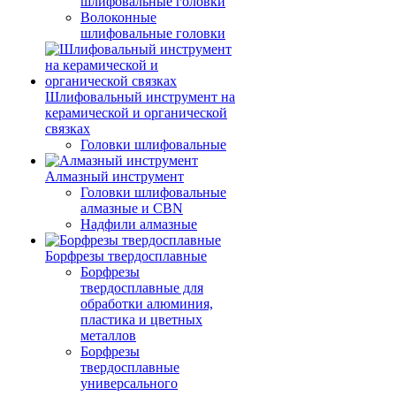
шлифовальные головки
Волоконные
шлифовальные головки
Шлифовальный инструмент на
керамической и органической
связках
Головки шлифовальные
Алмазный инструмент
Головки шлифовальные
алмазные и CBN
Надфили алмазные
Борфрезы твердосплавные
Борфрезы
твердосплавные для
обработки алюминия,
пластика и цветных
металлов
Борфрезы
твердосплавные
универсального