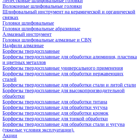
Лепестковые шлифовальные головки
Волоконные шлифовальные головки
Шлифовальный инструмент на керамической и органической
связках
Головки шлифовальные
Головки шлифовальные абразивные
Алмазный инструмент
Головки шлифовальные алмазные и CBN
Надфили алмазные
Борфрезы твердосплавные
Борфрезы твердосплавные для обработки алюминия, пластика
и цветных металлов
Борфрезы твердосплавные универсального применения
Борфрезы твердосплавные для обработки нержавеющих
сталей
Борфрезы твердосплавные для обработки стали и литой стали
Борфрезы твердосплавные для высокопроизводительной
обработки
Борфрезы твердосплавные для обработки титана
Борфрезы твердосплавные для обработки чугуна
Борфрезы твердосплавные для обработки кромок
Борфрезы твердосплавные для тонкой обработки
Борфрезы твердосплавные для обработки стали и чугуна
(тяжелые условия эксплуатации).
Акции