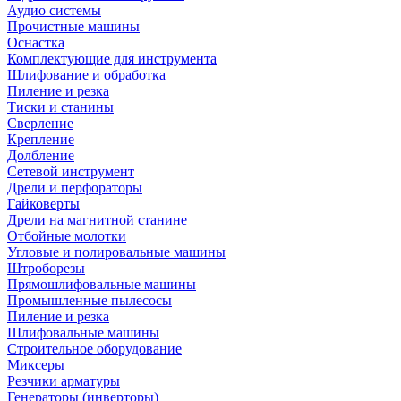
Аудио системы
Прочистные машины
Оснастка
Комплектующие для инструмента
Шлифование и обработка
Пиление и резка
Тиски и станины
Сверление
Крепление
Долбление
Сетевой инструмент
Дрели и перфораторы
Гайковерты
Дрели на магнитной станине
Отбойные молотки
Угловые и полировальные машины
Штроборезы
Прямошлифовальные машины
Промышленные пылесосы
Пиление и резка
Шлифовальные машины
Строительное оборудование
Миксеры
Резчики арматуры
Генераторы (инверторы)