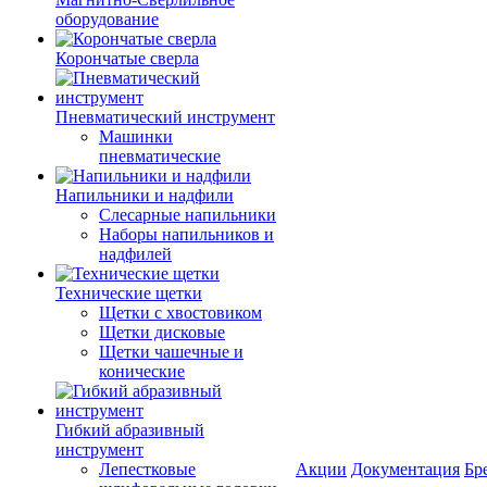
оборудование
Корончатые сверла
Пневматический инструмент
Машинки
пневматические
Напильники и надфили
Слесарные напильники
Наборы напильников и
надфилей
Технические щетки
Щетки с хвостовиком
Щетки дисковые
Щетки чашечные и
конические
Гибкий абразивный
инструмент
Лепестковые
Акции
Документация
Бр