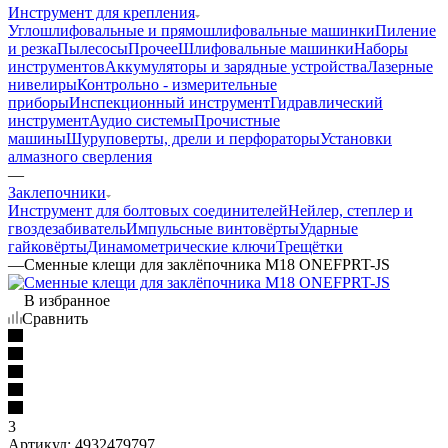
Инструмент для крепления
Углошлифовальные и прямошлифовальные машинки
Пиление
и резка
Пылесосы
Прочее
Шлифовальные машинки
Наборы
инструментов
Аккумуляторы и зарядные устройства
Лазерные
нивелиры
Контрольно - измерительные
приборы
Инспекционный инструмент
Гидравлический
инструмент
Аудио системы
Прочистные
машины
Шуруповерты, дрели и перфораторы
Установки
алмазного сверления
—
Заклепочники
Инструмент для болтовых соединителей
Нейлер, степлер и
гвоздезабиватель
Импульсные винтовёрты
Ударные
гайковёрты
Динамометрические ключи
Трещётки
—
Сменные клещи для заклёпочника M18 ONEFPRT-JS
В избранное
Сравнить
3
Артикул:
4932479797