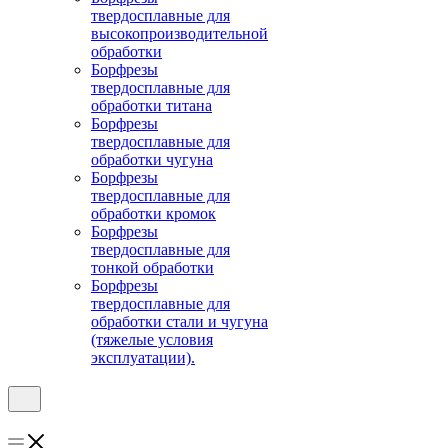
твердосплавные для
высокопроизводительной
обработки
Борфрезы
твердосплавные для
обработки титана
Борфрезы
твердосплавные для
обработки чугуна
Борфрезы
твердосплавные для
обработки кромок
Борфрезы
твердосплавные для
тонкой обработки
Борфрезы
твердосплавные для
обработки стали и чугуна
(тяжелые условия
эксплуатации).