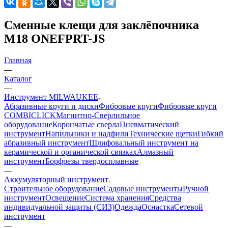
Сменные клещи для заклёпочника
M18 ONEFPRT-JS
Главная
—
Каталог
—
Инструмент MILWAUKEE
Абразивные круги и диски
Фибровые круги
Фибровые круги
COMBICLICK
Магнитно-Сверлильное
оборудование
Корончатые сверла
Пневматический
инструмент
Напильники и надфили
Технические щетки
Гибкий
абразивный инструмент
Шлифовальный инструмент на
керамической и органической связках
Алмазный
инструмент
Борфрезы твердосплавные
—
Аккумуляторный инструмент
Строительное оборудование
Садовые инструменты
Ручной
инструмент
Освещение
Система хранения
Средства
индивидуальной защиты (СИЗ)
Одежда
Оснастка
Сетевой
инструмент
—