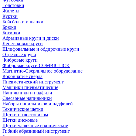
Толстовки
Жилеты
Куртки
Бейсболки и шапки
Брюки
Ботинки
Абразивные круги и диски
Лепестковые круги
Шлифовальные и обдирочные круги
Отрезные круги
Фибровые круги
Фибровые круги COMBICLICK
Магнитно-Сверлильное оборудование
Корончатые сверла
Пневматический инструмент
Машинки пневматические
Напильники и надфили
Слесарные напильники
Наборы напильников и надфилей
Технические щетки
Щетки с хвостовиком
Щетки дисковые
Щетки чашечные и конические
Гибкий абразивный инструмент