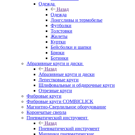
Одежда
Назад
Одежда
Лонгсливы и термобелье
Футболки
Толстовки
Жилеты
Куртки
Бейсболки и шапки
Брюки
Ботинки
Абразивные круги и диски
Назад
Абразивные круги и диски
Лепестковые круги
Шлифовальные и обдирочные круги
Отрезные круги
Фибровые круги
Фибровые круги COMBICLICK
Магнитно-Сверлильное оборудование
Корончатые сверла
Пневматический инструмент
Назад
Пневматический инструмент
Машинки пневматические