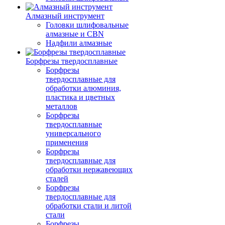
Алмазный инструмент
Головки шлифовальные
алмазные и CBN
Надфили алмазные
Борфрезы твердосплавные
Борфрезы
твердосплавные для
обработки алюминия,
пластика и цветных
металлов
Борфрезы
твердосплавные
универсального
применения
Борфрезы
твердосплавные для
обработки нержавеющих
сталей
Борфрезы
твердосплавные для
обработки стали и литой
стали
Борфрезы