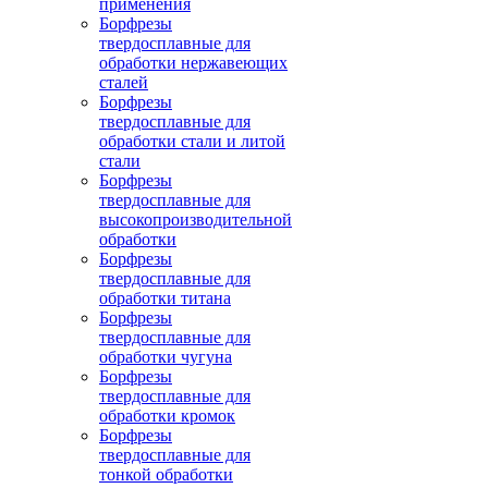
применения
Борфрезы
твердосплавные для
обработки нержавеющих
сталей
Борфрезы
твердосплавные для
обработки стали и литой
стали
Борфрезы
твердосплавные для
высокопроизводительной
обработки
Борфрезы
твердосплавные для
обработки титана
Борфрезы
твердосплавные для
обработки чугуна
Борфрезы
твердосплавные для
обработки кромок
Борфрезы
твердосплавные для
тонкой обработки