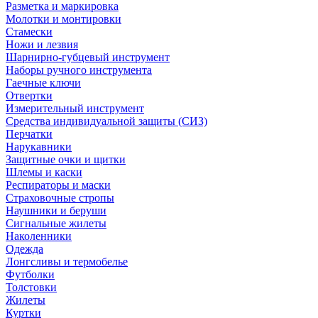
Разметка и маркировка
Молотки и монтировки
Стамески
Ножи и лезвия
Шарнирно-губцевый инструмент
Наборы ручного инструмента
Гаечные ключи
Отвертки
Измерительный инструмент
Средства индивидуальной защиты (СИЗ)
Перчатки
Нарукавники
Защитные очки и щитки
Шлемы и каски
Респираторы и маски
Страховочные стропы
Наушники и беруши
Сигнальные жилеты
Наколенники
Одежда
Лонгсливы и термобелье
Футболки
Толстовки
Жилеты
Куртки