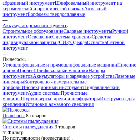
абразивный инструмент
Шлифовальный инструмент на
керамической и органической связках
Алмазный
инструмент
Борфрезы твердосплавные
—
Аккумуляторный инструмент
Строительное оборудование
Садовые инструменты
Ручной
инструмент
Освещение
Система хранения
Средства
индивидуальной защиты (СИЗ)
Одежда
Оснастка
Сетевой
инструмент
—
Пылесосы
Углошлифовальные и прямошлифовальные машинки
Пиление
и резка
Прочее
Шлифовальные машинки
Наборы
инструментов
Аккумуляторы и зарядные устройства
Лазерные
нивелиры
Контрольно - измерительные
приборы
Инспекционный инструмент
Гидравлический
инструмент
Аудио системы
Прочистные
машины
Шуруповерты, дрели и перфораторы
Инструмент для
крепления
Установки алмазного сверления
Пылесосы
8 товаров
Системы пылеудаления
9 товаров
Фильтр
По популярности (возрастание)