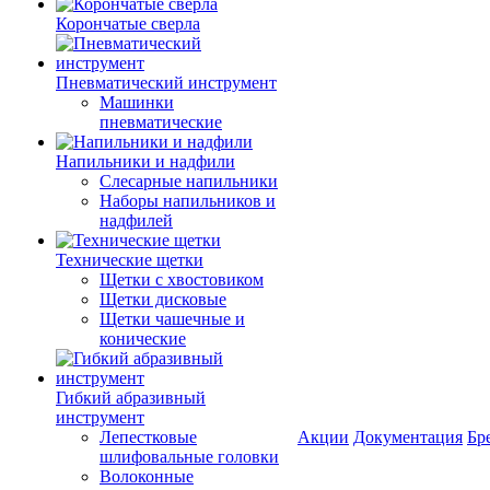
Корончатые сверла
Пневматический инструмент
Машинки
пневматические
Напильники и надфили
Слесарные напильники
Наборы напильников и
надфилей
Технические щетки
Щетки с хвостовиком
Щетки дисковые
Щетки чашечные и
конические
Гибкий абразивный
инструмент
Лепестковые
Акции
Документация
Бр
шлифовальные головки
Волоконные