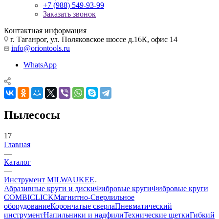
+7 (988) 549-93-99
Заказать звонок
Контактная информация
г. Таганрог, ул. Поляковское шоссе д.16К, офис 14
info@oriontools.ru
WhatsApp
Пылесосы
17
Главная
—
Каталог
—
Инструмент MILWAUKEE
Абразивные круги и диски
Фибровые круги
Фибровые круги
COMBICLICK
Магнитно-Сверлильное
оборудование
Корончатые сверла
Пневматический
инструмент
Напильники и надфили
Технические щетки
Гибкий