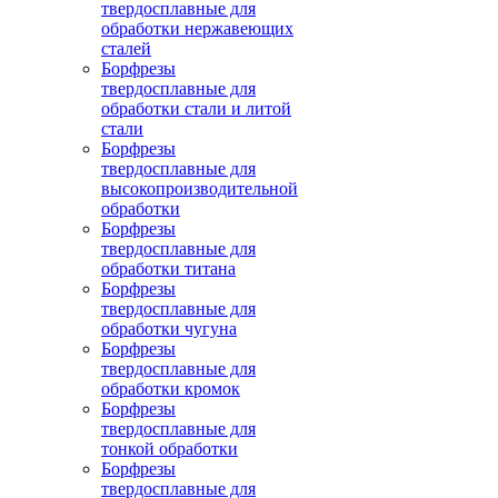
твердосплавные для
обработки нержавеющих
сталей
Борфрезы
твердосплавные для
обработки стали и литой
стали
Борфрезы
твердосплавные для
высокопроизводительной
обработки
Борфрезы
твердосплавные для
обработки титана
Борфрезы
твердосплавные для
обработки чугуна
Борфрезы
твердосплавные для
обработки кромок
Борфрезы
твердосплавные для
тонкой обработки
Борфрезы
твердосплавные для