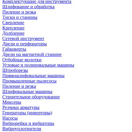
Комплектующие для инструмента
Шлифование и обработка
Пиление и резка
Тиски и станины
Сверление
Крепление
Долбление
Сетевой инструмент
Дрели и перфораторы
Гайковерты
Дрели на магнитной станине
Отбойные молотки
Угловые и полировальные машины
Штроборезы
Прямошлифовальные машины
Промышленные пылесосы
Пиление и резка
Шлифовальные машины
Строительное оборудование
Миксеры
Резчики арматуры
Генераторы (инверторы)
Насосы
Виброрейки и вибраторы
Виброуплотнители