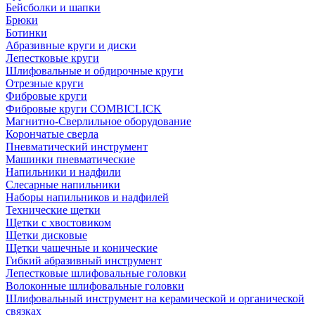
Бейсболки и шапки
Брюки
Ботинки
Абразивные круги и диски
Лепестковые круги
Шлифовальные и обдирочные круги
Отрезные круги
Фибровые круги
Фибровые круги COMBICLICK
Магнитно-Сверлильное оборудование
Корончатые сверла
Пневматический инструмент
Машинки пневматические
Напильники и надфили
Слесарные напильники
Наборы напильников и надфилей
Технические щетки
Щетки с хвостовиком
Щетки дисковые
Щетки чашечные и конические
Гибкий абразивный инструмент
Лепестковые шлифовальные головки
Волоконные шлифовальные головки
Шлифовальный инструмент на керамической и органической
связках