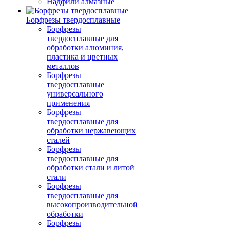
Надфили алмазные
Борфрезы твердосплавные
Борфрезы
твердосплавные для
обработки алюминия,
пластика и цветных
металлов
Борфрезы
твердосплавные
универсального
применения
Борфрезы
твердосплавные для
обработки нержавеющих
сталей
Борфрезы
твердосплавные для
обработки стали и литой
стали
Борфрезы
твердосплавные для
высокопроизводительной
обработки
Борфрезы