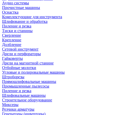
Аудио системы
Прочистные машины
Оснастка
Комплектующие для инструмента
Шлифование и обработка
Пиление и резка
Тиски и станины
Сверление
Крепление
Долбление
Сетевой инструмент
Дрели и перфораторы
Гайковерты
Дрели на магнитной станине
Отбойные молотки
Угловые и полировальные машины
Штроборезы
Прямошлифовальные машины
Промышленные пылесосы
Пиление и резка
Шлифовальные машины
Строительное оборудование
Миксеры
Резчики арматуры
Генераторы (инверторы)