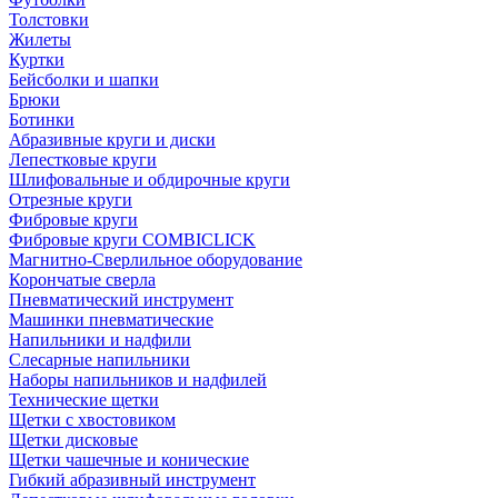
Толстовки
Жилеты
Куртки
Бейсболки и шапки
Брюки
Ботинки
Абразивные круги и диски
Лепестковые круги
Шлифовальные и обдирочные круги
Отрезные круги
Фибровые круги
Фибровые круги COMBICLICK
Магнитно-Сверлильное оборудование
Корончатые сверла
Пневматический инструмент
Машинки пневматические
Напильники и надфили
Слесарные напильники
Наборы напильников и надфилей
Технические щетки
Щетки с хвостовиком
Щетки дисковые
Щетки чашечные и конические
Гибкий абразивный инструмент