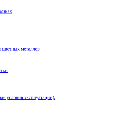
вязках
и цветных металлов
отки
ые условия эксплуатации).