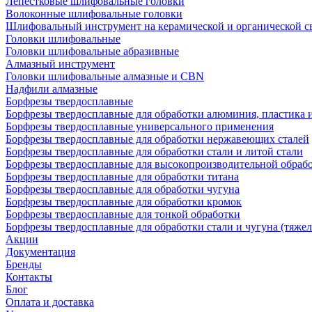
Лепестковые шлифовальные головки
Волоконные шлифовальные головки
Шлифовальный инструмент на керамической и органической с
Головки шлифовальные
Головки шлифовальные абразивные
Алмазный инструмент
Головки шлифовальные алмазные и CBN
Надфили алмазные
Борфрезы твердосплавные
Борфрезы твердосплавные для обработки алюминия, пластика 
Борфрезы твердосплавные универсального применения
Борфрезы твердосплавные для обработки нержавеющих сталей
Борфрезы твердосплавные для обработки стали и литой стали
Борфрезы твердосплавные для высокопроизводительной обраб
Борфрезы твердосплавные для обработки титана
Борфрезы твердосплавные для обработки чугуна
Борфрезы твердосплавные для обработки кромок
Борфрезы твердосплавные для тонкой обработки
Борфрезы твердосплавные для обработки стали и чугуна (тяжел
Акции
Документация
Бренды
Контакты
Блог
Оплата и доставка