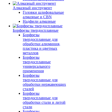
Алмазный инструмент
Головки шлифовальные
алмазные и CBN
Надфили алмазные
Борфрезы твердосплавные
Борфрезы
твердосплавные для
обработки алюминия,
пластика и цветных
металлов
Борфрезы
твердосплавные
универсального
применения
Борфрезы
твердосплавные для
обработки нержавеющих
сталей
Борфрезы
твердосплавные для
обработки стали и литой
стали
Борфрезы