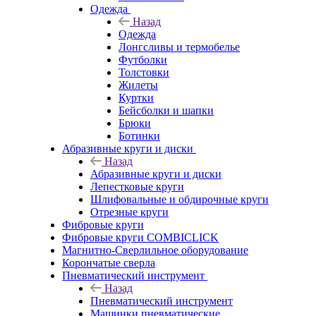
Одежда
Назад
Одежда
Лонгсливы и термобелье
Футболки
Толстовки
Жилеты
Куртки
Бейсболки и шапки
Брюки
Ботинки
Абразивные круги и диски
Назад
Абразивные круги и диски
Лепестковые круги
Шлифовальные и обдирочные круги
Отрезные круги
Фибровые круги
Фибровые круги COMBICLICK
Магнитно-Сверлильное оборудование
Корончатые сверла
Пневматический инструмент
Назад
Пневматический инструмент
Машинки пневматические