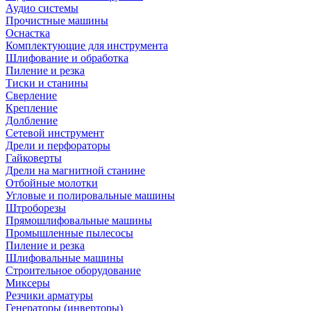
Аудио системы
Прочистные машины
Оснастка
Комплектующие для инструмента
Шлифование и обработка
Пиление и резка
Тиски и станины
Сверление
Крепление
Долбление
Сетевой инструмент
Дрели и перфораторы
Гайковерты
Дрели на магнитной станине
Отбойные молотки
Угловые и полировальные машины
Штроборезы
Прямошлифовальные машины
Промышленные пылесосы
Пиление и резка
Шлифовальные машины
Строительное оборудование
Миксеры
Резчики арматуры
Генераторы (инверторы)