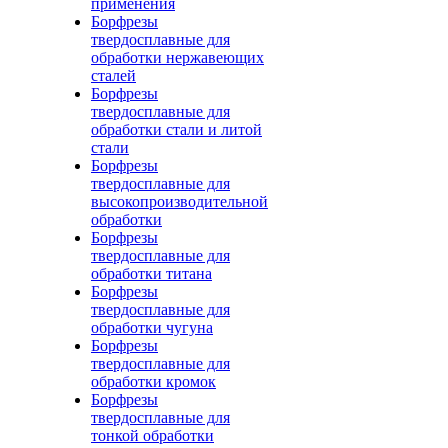
применения
Борфрезы
твердосплавные для
обработки нержавеющих
сталей
Борфрезы
твердосплавные для
обработки стали и литой
стали
Борфрезы
твердосплавные для
высокопроизводительной
обработки
Борфрезы
твердосплавные для
обработки титана
Борфрезы
твердосплавные для
обработки чугуна
Борфрезы
твердосплавные для
обработки кромок
Борфрезы
твердосплавные для
тонкой обработки