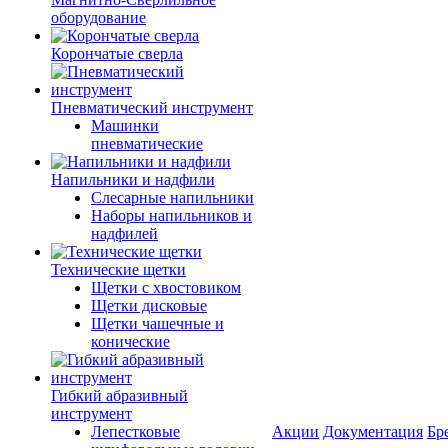
оборудование
Корончатые сверла
Пневматический инструмент
Машинки
пневматические
Напильники и надфили
Слесарные напильники
Наборы напильников и
надфилей
Технические щетки
Щетки с хвостовиком
Щетки дисковые
Щетки чашечные и
конические
Гибкий абразивный
инструмент
Лепестковые
Акции
Документация
Бр