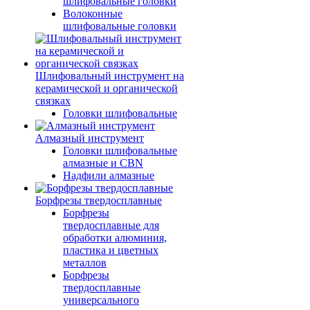
шлифовальные головки
Волоконные
шлифовальные головки
Шлифовальный инструмент на
керамической и органической
связках
Головки шлифовальные
Алмазный инструмент
Головки шлифовальные
алмазные и CBN
Надфили алмазные
Борфрезы твердосплавные
Борфрезы
твердосплавные для
обработки алюминия,
пластика и цветных
металлов
Борфрезы
твердосплавные
универсального