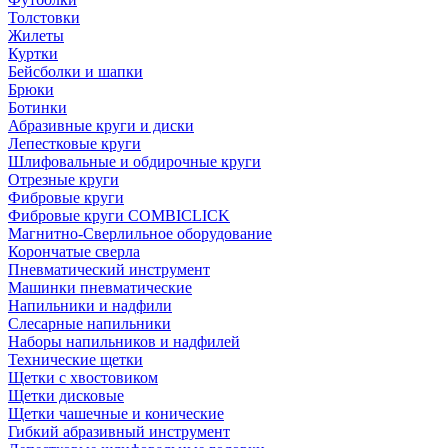
Толстовки
Жилеты
Куртки
Бейсболки и шапки
Брюки
Ботинки
Абразивные круги и диски
Лепестковые круги
Шлифовальные и обдирочные круги
Отрезные круги
Фибровые круги
Фибровые круги COMBICLICK
Магнитно-Сверлильное оборудование
Корончатые сверла
Пневматический инструмент
Машинки пневматические
Напильники и надфили
Слесарные напильники
Наборы напильников и надфилей
Технические щетки
Щетки с хвостовиком
Щетки дисковые
Щетки чашечные и конические
Гибкий абразивный инструмент