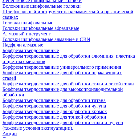
Лепестковые шлифовальные головки
Волоконные шлифовальные головки
Шлифовальный инструмент на керамической и органической
связках
Головки шлифовальные
Головки шлифовальные абразивные
Алмазный инструмент
Головки шлифовальные алмазные и CBN
Надфили алмазные
Борфрезы твердосплавные
Борфрезы твердосплавные для обработки алюминия, пластика
и цветных металлов
Борфрезы твердосплавные универсального применения
Борфрезы твердосплавные для обработки нержавеющих
сталей
Борфрезы твердосплавные для обработки стали и литой стали
Борфрезы твердосплавные для высокопроизводительной
обработки
Борфрезы твердосплавные для обработки титана
Борфрезы твердосплавные для обработки чугуна
Борфрезы твердосплавные для обработки кромок
Борфрезы твердосплавные для тонкой обработки
Борфрезы твердосплавные для обработки стали и чугуна
(тяжелые условия эксплуатации).
Акции