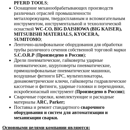
PFERD TOOLS
;
Оснащение механообрабатывающих производств
различных отраслей промышленности
металлорежущим, твердосплавным и вспомогательным
инструментом, инструментальной и технологической
оснасткой
WC-CO, BIG DAISHOWA (BIG KAISER),
MITSUBISHI MATERIALS, KYOCERA,
SUMITOMO
;
Ленточно-шлифовальное оборудования для обработки
трубы различного сечения собственной торговой марки
S.C.O.R.P
(
Произведено в России
);
Дрели пневматические, гайковерты ударные
пневматические, шуруповерты пневматические,
прямошлифовальные пневматические машинки,
воздушные фитинги БРС, мультипликаторы,
динамометрические ключи, гайковерты гидравлические
кассетные и фитинги, ударные головки и переходники,
искробезопасный инструмент (
Произведено в России
);
Сварочные горелки, комплектующие и расходные
материалы
ARC, Parker;
Поставка и ремонт стандартного
сварочного
оборудования и систем для автоматизации и
механизации сварки.
Основными целями компании являются: