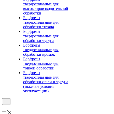
твердосплавные для
высокопроизводительной
обработки
Борфрезы
твердосплавные для
обработки титана
Борфрезы
твердосплавные для
обработки чугуна
Борфрезы
твердосплавные для
обработки кромок
Борфрезы
твердосплавные для
тонкой обработки
Борфрезы
твердосплавные для
обработки стали и чугуна
(тяжелые условия
эксплуатации).