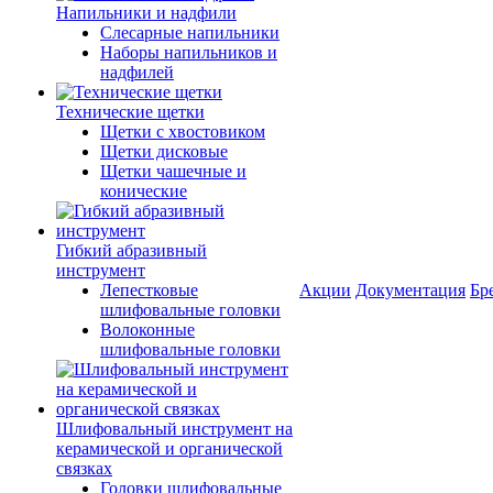
Напильники и надфили
Слесарные напильники
Наборы напильников и
надфилей
Технические щетки
Щетки с хвостовиком
Щетки дисковые
Щетки чашечные и
конические
Гибкий абразивный
инструмент
Лепестковые
Акции
Документация
Бр
шлифовальные головки
Волоконные
шлифовальные головки
Шлифовальный инструмент на
керамической и органической
связках
Головки шлифовальные