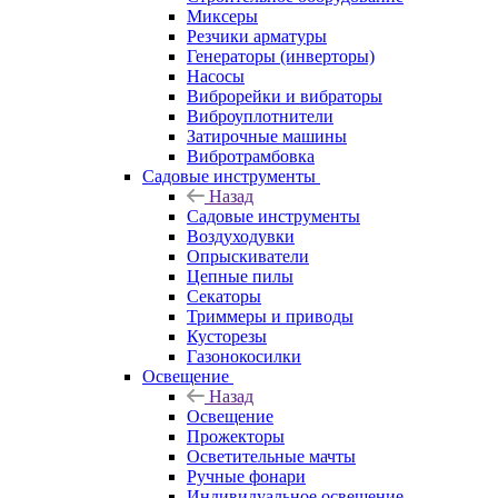
Миксеры
Резчики арматуры
Генераторы (инверторы)
Насосы
Виброрейки и вибраторы
Виброуплотнители
Затирочные машины
Вибротрамбовка
Садовые инструменты
Назад
Садовые инструменты
Воздуходувки
Опрыскиватели
Цепные пилы
Секаторы
Триммеры и приводы
Кусторезы
Газонокосилки
Освещение
Назад
Освещение
Прожекторы
Осветительные мачты
Ручные фонари
Индивидуальное освещение