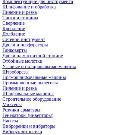
Комплектующие для инструмента
Шлифование и обработка
Пиление и резка
Тиски и станины
Сверление
Крепление
Долбление
Сетевой инструмент
Дрели и перфораторы
Гайковерты
Дрели на магнитной станине
Отбойные молотки
Угловые и полировальные машины
Штроборезы
Прямошлифовальные машины
Промышленные пылесосы
Пиление и резка
Шлифовальные машины
Строительное оборудование
Миксеры
Резчики арматуры
Генераторы (инверторы)
Насосы
Виброрейки и вибраторы
Виброуплотнители