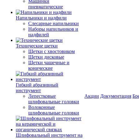
Машинки
пневматические
Напильники и надфили
Слесарные напильники
Наборы напильников и
надфилей
Технические щетки
Щетки с хвостовиком
Щетки дисковые
Щетки чашечные и
конические
Гибкий абразивный
инструмент
Лепестковые
Акции
Документация
Бр
шлифовальные головки
Волоконные
шлифовальные головки
Шлифовальный инструмент на