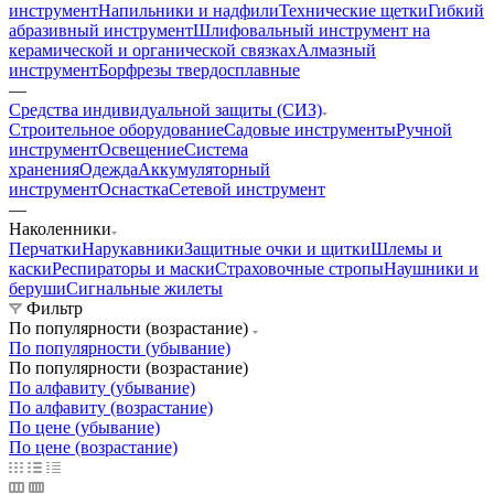
инструмент
Напильники и надфили
Технические щетки
Гибкий
абразивный инструмент
Шлифовальный инструмент на
керамической и органической связках
Алмазный
инструмент
Борфрезы твердосплавные
—
Средства индивидуальной защиты (СИЗ)
Строительное оборудование
Садовые инструменты
Ручной
инструмент
Освещение
Система
хранения
Одежда
Аккумуляторный
инструмент
Оснастка
Сетевой инструмент
—
Наколенники
Перчатки
Нарукавники
Защитные очки и щитки
Шлемы и
каски
Респираторы и маски
Страховочные стропы
Наушники и
беруши
Сигнальные жилеты
Фильтр
По популярности (возрастание)
По популярности (убывание)
По популярности (возрастание)
По алфавиту (убывание)
По алфавиту (возрастание)
По цене (убывание)
По цене (возрастание)