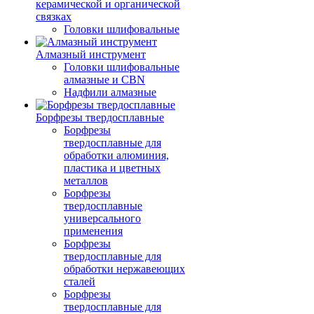
керамической и органической
связках
Головки шлифовальные
Алмазный инструмент
Головки шлифовальные
алмазные и CBN
Надфили алмазные
Борфрезы твердосплавные
Борфрезы
твердосплавные для
обработки алюминия,
пластика и цветных
металлов
Борфрезы
твердосплавные
универсального
применения
Борфрезы
твердосплавные для
обработки нержавеющих
сталей
Борфрезы
твердосплавные для