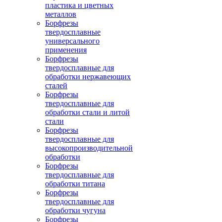
пластика и цветных
металлов
Борфрезы
твердосплавные
универсального
применения
Борфрезы
твердосплавные для
обработки нержавеющих
сталей
Борфрезы
твердосплавные для
обработки стали и литой
стали
Борфрезы
твердосплавные для
высокопроизводительной
обработки
Борфрезы
твердосплавные для
обработки титана
Борфрезы
твердосплавные для
обработки чугуна
Борфрезы