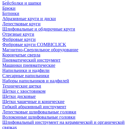
Бейсболки и шапки
Брюки
Ботинки
Абразивные круги и диски
Лепестковые круги
Шлифовальные и обдирочные круги
Отрезные круги
Фибровые круги
Фибровые круги COMBICLICK
Магнитно-Сверлильное оборудование
Корончатые сверла
Пневматический инструмент
Машинки пневматические
Напильники и надфили
Слесарные напильники
Наборы напильников и надфилей
Технические щетки
Щетки с хвостовиком
Щетки дисковые
Щетки чашечные и конические
Гибкий абразивный инструмент
Лепестковые шлифовальные головки
Волоконные шлифовальные головки
Шлифовальный инструмент на керамической и органической
связках