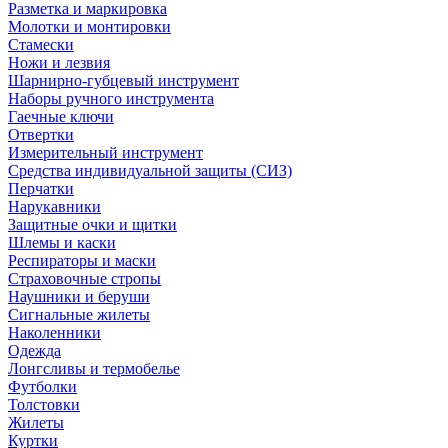
Разметка и маркировка
Молотки и монтировки
Стамески
Ножи и лезвия
Шарнирно-губцевый инструмент
Наборы ручного инструмента
Гаечные ключи
Отвертки
Измерительный инструмент
Средства индивидуальной защиты (СИЗ)
Перчатки
Нарукавники
Защитные очки и щитки
Шлемы и каски
Респираторы и маски
Страховочные стропы
Наушники и беруши
Сигнальные жилеты
Наколенники
Одежда
Лонгсливы и термобелье
Футболки
Толстовки
Жилеты
Куртки