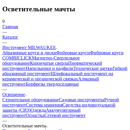
Осветительные мачты
9
Главная
—
Каталог
—
Инструмент MILWAUKEE
Абразивные круги и диски
Фибровые круги
Фибровые круги
COMBICLICK
Магнитно-Сверлильное
оборудование
Корончатые сверла
Пневматический
инструмент
Напильники и надфили
Технические щетки
Гибкий
абразивный инструмент
Шлифовальный инструмент на
керамической и органической связках
Алмазный
инструмент
Борфрезы твердосплавные
—
Освещение
Строительное оборудование
Садовые инструменты
Ручной
инструмент
Система хранения
Средства индивидуальной
защиты (СИЗ)
Одежда
Аккумуляторный
инструмент
Оснастка
Сетевой инструмент
—
Осветительные мачты