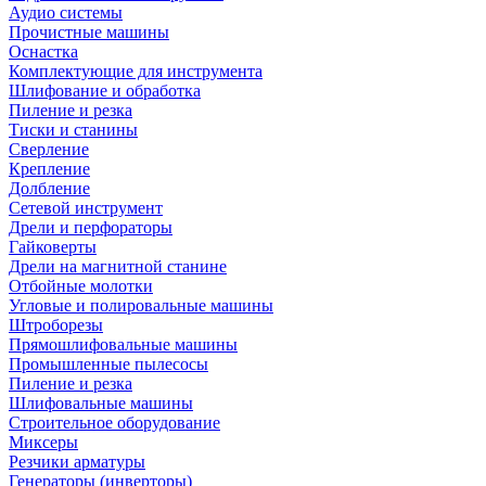
Аудио системы
Прочистные машины
Оснастка
Комплектующие для инструмента
Шлифование и обработка
Пиление и резка
Тиски и станины
Сверление
Крепление
Долбление
Сетевой инструмент
Дрели и перфораторы
Гайковерты
Дрели на магнитной станине
Отбойные молотки
Угловые и полировальные машины
Штроборезы
Прямошлифовальные машины
Промышленные пылесосы
Пиление и резка
Шлифовальные машины
Строительное оборудование
Миксеры
Резчики арматуры
Генераторы (инверторы)