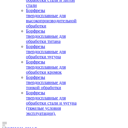
обработки стали и литой
стали
Борфрезы
твердосплавные для
высокопроизводительной
обработки
Борфрезы
твердосплавные для
обработки титана
Борфрезы
твердосплавные для
обработки чугуна
Борфрезы
твердосплавные для
обработки кромок
Борфрезы
твердосплавные для
тонкой обработки
Борфрезы
твердосплавные для
обработки стали и чугуна
(тяжелые условия
эксплуатации).