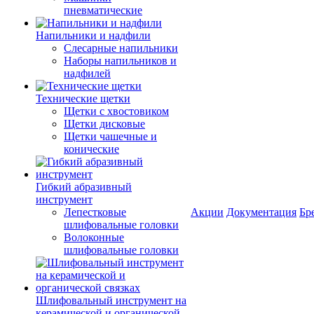
пневматические
Напильники и надфили
Слесарные напильники
Наборы напильников и
надфилей
Технические щетки
Щетки с хвостовиком
Щетки дисковые
Щетки чашечные и
конические
Гибкий абразивный
инструмент
Лепестковые
Акции
Документация
Бр
шлифовальные головки
Волоконные
шлифовальные головки
Шлифовальный инструмент на
керамической и органической