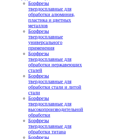
Борфрезы
твердосплавные для
обработки алюминия,
пластика и цветных
металлов
Борфрезы
твердосплавные
универсального
применения
Борфрезы
твердосплавные для
обработки нержавеющих
сталей
Борфрезы
твердосплавные для
обработки стали и литой
стали
Борфрезы
твердосплавные для
высокопроизводительной
обработки
Борфрезы
твердосплавные для
обработки титана
Борфрезы