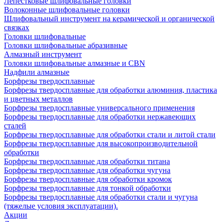
Лепестковые шлифовальные головки
Волоконные шлифовальные головки
Шлифовальный инструмент на керамической и органической
связках
Головки шлифовальные
Головки шлифовальные абразивные
Алмазный инструмент
Головки шлифовальные алмазные и CBN
Надфили алмазные
Борфрезы твердосплавные
Борфрезы твердосплавные для обработки алюминия, пластика
и цветных металлов
Борфрезы твердосплавные универсального применения
Борфрезы твердосплавные для обработки нержавеющих
сталей
Борфрезы твердосплавные для обработки стали и литой стали
Борфрезы твердосплавные для высокопроизводительной
обработки
Борфрезы твердосплавные для обработки титана
Борфрезы твердосплавные для обработки чугуна
Борфрезы твердосплавные для обработки кромок
Борфрезы твердосплавные для тонкой обработки
Борфрезы твердосплавные для обработки стали и чугуна
(тяжелые условия эксплуатации).
Акции