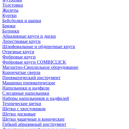
Толстовки
Жилеты
Куртки
Бейсболки и шапки
Брюки
Ботинки
Абразивные круги и диски
Лепестковые круги
Шлифовальные и обдирочные круги
Отрезные круги
Фибровые круги
Фибровые круги COMBICLICK
Магнитно-Сверлильное оборудование
Корончатые сверла
Пневматический инструмент
Машинки пневматические
Напильники и надфили
Слесарные напильники
Наборы напильников и надфилей
Технические щетки
Щетки с хвостовиком
Щетки дисковые
Щетки чашечные и конические
Гибкий абразивный инструмент