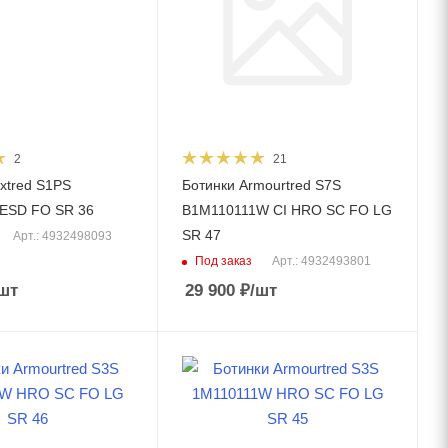
2
21
extred S1PS
Ботинки Armourtred S7S
 ESD FO SR 36
B1M110111W CI HRO SC FO LG
SR 47
Арт.: 4932498093
Под заказ
Арт.: 4932493801
шт
29 900
₽
/шт