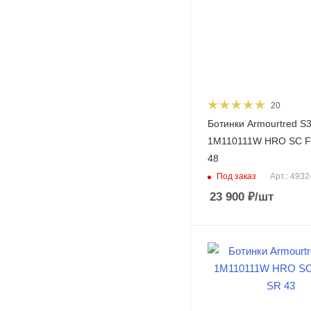
20
Ботинки Armourtred S
1M110111W HRO SC F
48
Под заказ
Арт.: 493
23 900
₽
/шт