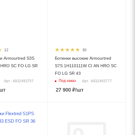
12
30
и Armourtred S3S
Ботинки высокие Armourtred
 HRO SC FO LG SR
S7S 1H110111W CI AN HRO SC
FO LG SR 43
Под заказ
Арт.: 4932493757
Арт.: 4932493777
шт
27 900
₽
/шт