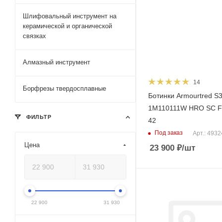
Шлифовальный инструмент на
керамической и органической
связках
Алмазный инструмент
14
Борфрезы твердосплавные
Ботинки Armourtred S
1M110111W HRO SC F
ФИЛЬТР
42
Под заказ
Арт.: 493
Цена
23 900
₽
/шт
22 900
31 930