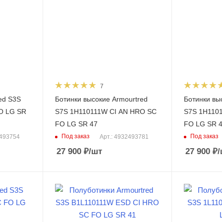
7
ed S3S
Ботинки высокие Armourtred
Ботинки вы
O LG SR
S7S 1H110111W CI AN HRO SC
S7S 1H110
FO LG SR 47
FO LG SR 
Под заказ
Под заказ
2493754
Арт.: 4932493781
27 900
₽
/шт
27 900
₽
/