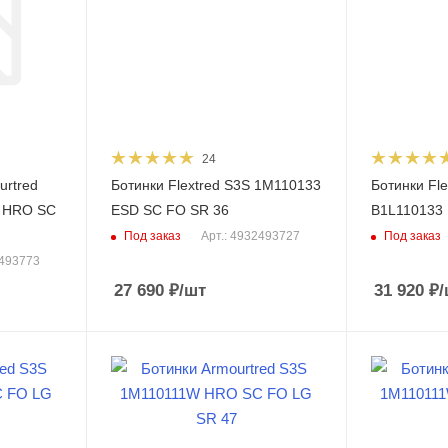
24
urtred
Ботинки Flextred S3S 1M110133
Ботинки Fl
N HRO SC
ESD SC FO SR 36
B1L110133
Под заказ
Под заказ
Арт.: 4932493727
2493773
27 690
₽
/шт
31 920
₽
/