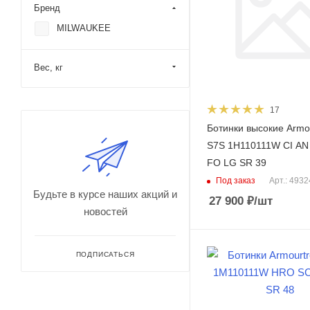
Бренд
MILWAUKEE
Вес, кг
17
Ботинки высокие Armo
S7S 1H110111W CI A
FO LG SR 39
Под заказ
Арт.: 493
Будьте в курсе наших акций и
27 900
₽
/шт
новостей
ПОДПИСАТЬСЯ