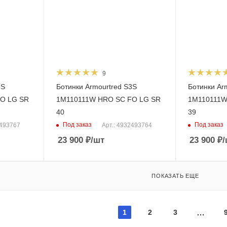
9
3S
Ботинки Armourtred S3S
Ботинки Ar
O LG SR
1M110111W HRO SC FO LG SR
1M110111W
40
39
Под заказ
Под заказ
2493767
Арт.: 4932493764
23 900
₽
/шт
23 900
₽
/
ПОКАЗАТЬ ЕЩЕ
1
2
3