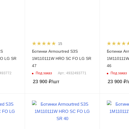
15
3S
Ботинки Armourtred S3S
Ботинки Ar
O LG SR
1M110111W HRO SC FO LG SR
1M110111W
47
46
Под заказ
Под заказ
2493772
Арт.: 4932493771
23 900
₽
/шт
23 900
₽
/