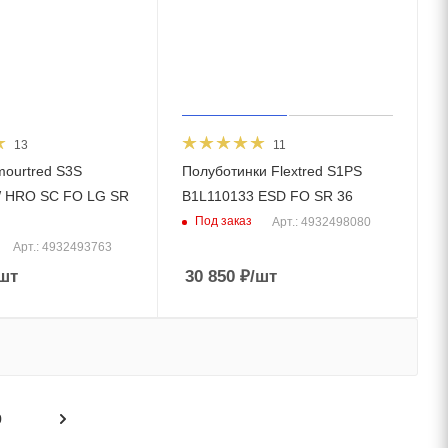
13
11
mourtred S3S
Полуботинки Flextred S1PS
 HRO SC FO LG SR
B1L110133 ESD FO SR 36
Под заказ
Арт.: 4932498080
Арт.: 4932493763
шт
30 850
₽
/шт
9