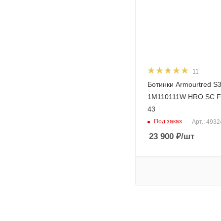
11
Ботинки Armourtred S
1M110111W HRO SC F
43
Под заказ
Арт.: 493
23 900
₽
/шт