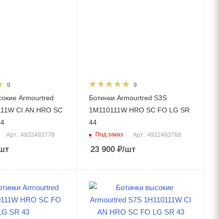
9
9
сокие Armourtred
Ботинки Armourtred S3S
111W CI AN HRO SC
1M110111W HRO SC FO LG SR
44
44
Под заказ
Арт.: 4932493778
Арт.: 4932493768
шт
23 900
₽
/шт