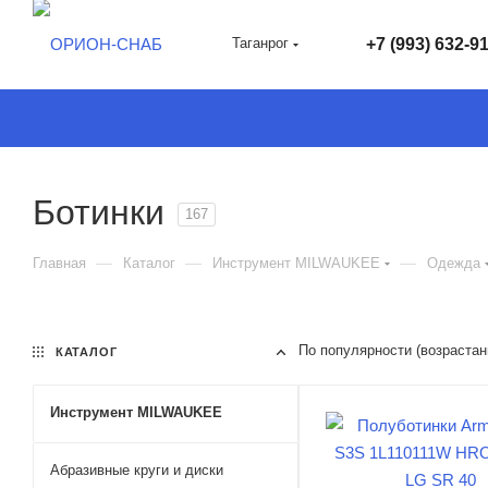
Таганрог
+7 (993) 632-9
Ботинки
167
—
—
—
Главная
Каталог
Инструмент MILWAUKEE
Одежда
По популярности (возраста
КАТАЛОГ
Инструмент MILWAUKEE
Абразивные круги и диски