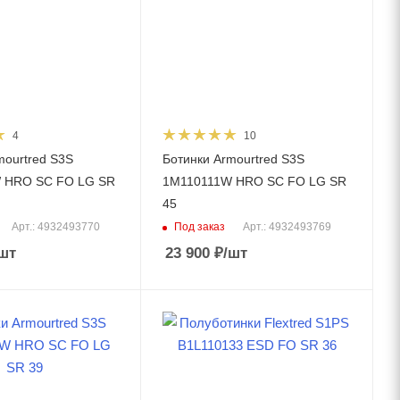
4
10
mourtred S3S
Ботинки Armourtred S3S
 HRO SC FO LG SR
1M110111W HRO SC FO LG SR
45
Под заказ
Арт.: 4932493770
Арт.: 4932493769
шт
23 900
₽
/шт