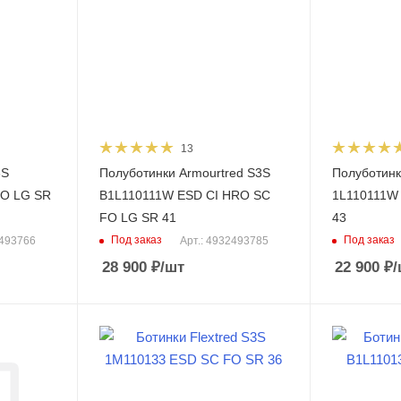
13
3S
Полуботинки Armourtred S3S
Полуботинк
O LG SR
B1L110111W ESD CI HRO SC
1L110111W
FO LG SR 41
43
Под заказ
Под заказ
2493766
Арт.: 4932493785
28 900
₽
/шт
22 900
₽
/