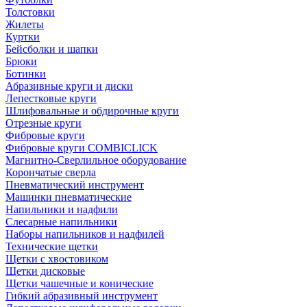
Толстовки
Жилеты
Куртки
Бейсболки и шапки
Брюки
Ботинки
Абразивные круги и диски
Лепестковые круги
Шлифовальные и обдирочные круги
Отрезные круги
Фибровые круги
Фибровые круги COMBICLICK
Магнитно-Сверлильное оборудование
Корончатые сверла
Пневматический инструмент
Машинки пневматические
Напильники и надфили
Слесарные напильники
Наборы напильников и надфилей
Технические щетки
Щетки с хвостовиком
Щетки дисковые
Щетки чашечные и конические
Гибкий абразивный инструмент