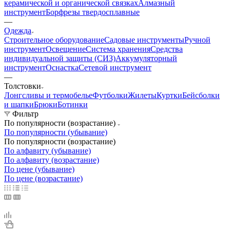
керамической и органической связках
Алмазный
инструмент
Борфрезы твердосплавные
—
Одежда
Строительное оборудование
Садовые инструменты
Ручной
инструмент
Освещение
Система хранения
Средства
индивидуальной защиты (СИЗ)
Аккумуляторный
инструмент
Оснастка
Сетевой инструмент
—
Толстовки
Лонгсливы и термобелье
Футболки
Жилеты
Куртки
Бейсболки
и шапки
Брюки
Ботинки
Фильтр
По популярности (возрастание)
По популярности (убывание)
По популярности (возрастание)
По алфавиту (убывание)
По алфавиту (возрастание)
По цене (убывание)
По цене (возрастание)