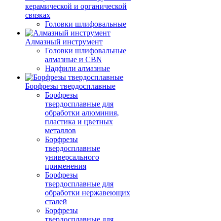
керамической и органической
связках
Головки шлифовальные
Алмазный инструмент
Головки шлифовальные
алмазные и CBN
Надфили алмазные
Борфрезы твердосплавные
Борфрезы
твердосплавные для
обработки алюминия,
пластика и цветных
металлов
Борфрезы
твердосплавные
универсального
применения
Борфрезы
твердосплавные для
обработки нержавеющих
сталей
Борфрезы
твердосплавные для