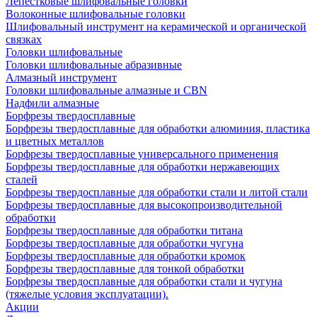
Лепестковые шлифовальные головки
Волоконные шлифовальные головки
Шлифовальный инструмент на керамической и органической
связках
Головки шлифовальные
Головки шлифовальные абразивные
Алмазный инструмент
Головки шлифовальные алмазные и CBN
Надфили алмазные
Борфрезы твердосплавные
Борфрезы твердосплавные для обработки алюминия, пластика
и цветных металлов
Борфрезы твердосплавные универсального применения
Борфрезы твердосплавные для обработки нержавеющих
сталей
Борфрезы твердосплавные для обработки стали и литой стали
Борфрезы твердосплавные для высокопроизводительной
обработки
Борфрезы твердосплавные для обработки титана
Борфрезы твердосплавные для обработки чугуна
Борфрезы твердосплавные для обработки кромок
Борфрезы твердосплавные для тонкой обработки
Борфрезы твердосплавные для обработки стали и чугуна
(тяжелые условия эксплуатации).
Акции