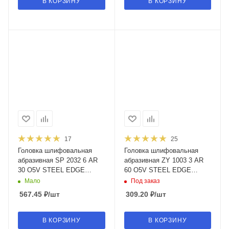
В КОРЗИНУ
В КОРЗИНУ
17
25
Головка шлифовальная
Головка шлифовальная
абразивная SP 2032 6 AR
абразивная ZY 1003 3 AR
30 O5V STEEL EDGE
60 O5V STEEL EDGE
(102244)
(118429)
Мало
Под заказ
567.45
₽
/шт
309.20
₽
/шт
В КОРЗИНУ
В КОРЗИНУ