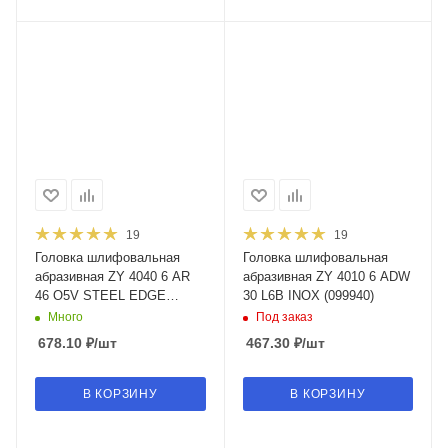
19
19
Головка шлифовальная
Головка шлифовальная
абразивная ZY 4040 6 AR
абразивная ZY 4010 6 ADW
46 O5V STEEL EDGE
30 L6B INOX (099940)
(097823)
Много
Под заказ
678.10
₽
/шт
467.30
₽
/шт
В КОРЗИНУ
В КОРЗИНУ