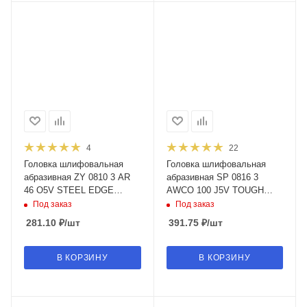
4
22
Головка шлифовальная
Головка шлифовальная
абразивная ZY 0810 3 AR
абразивная SP 0816 3
46 O5V STEEL EDGE
AWCO 100 J5V TOUGH
(095355)
(802700)
Под заказ
Под заказ
281.10
₽
/шт
391.75
₽
/шт
В КОРЗИНУ
В КОРЗИНУ