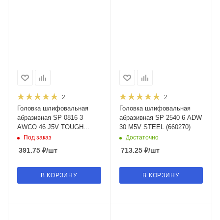
2
2
Головка шлифовальная
Головка шлифовальная
абразивная SP 0816 3
абразивная SP 2540 6 ADW
AWCO 46 J5V TOUGH
30 M5V STEEL (660270)
(898796)
Под заказ
Достаточно
391.75
₽
/шт
713.25
₽
/шт
В КОРЗИНУ
В КОРЗИНУ