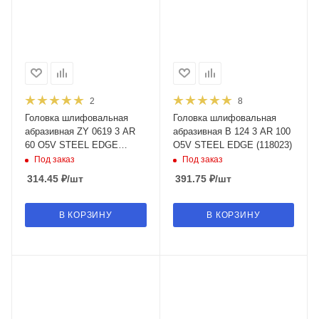
2
8
Головка шлифовальная
Головка шлифовальная
абразивная ZY 0619 3 AR
абразивная B 124 3 AR 100
60 O5V STEEL EDGE
O5V STEEL EDGE (118023)
(118368)
Под заказ
Под заказ
314.45
₽
/шт
391.75
₽
/шт
В КОРЗИНУ
В КОРЗИНУ