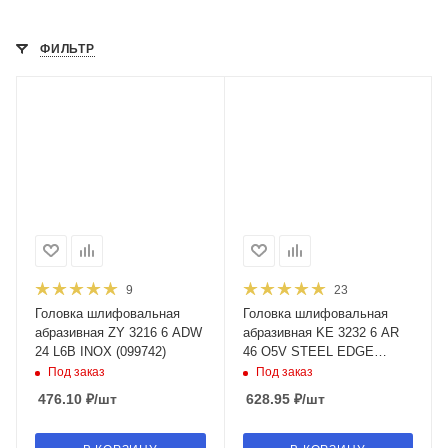
ФИЛЬТР
9
23
Головка шлифовальная
Головка шлифовальная
абразивная ZY 3216 6 ADW
абразивная KE 3232 6 AR
24 L6B INOX (099742)
46 O5V STEEL EDGE
(102619)
Под заказ
Под заказ
476.10
₽
/шт
628.95
₽
/шт