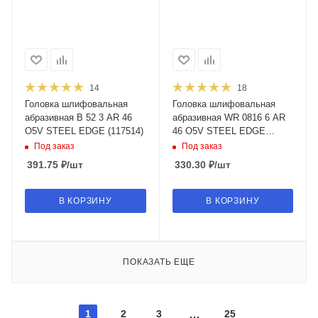
14
18
Головка шлифовальная
Головка шлифовальная
абразивная B 52 3 AR 46
абразивная WR 0816 6 AR
O5V STEEL EDGE (117514)
46 O5V STEEL EDGE
(100851)
Под заказ
Под заказ
391.75
₽
/шт
330.30
₽
/шт
В КОРЗИНУ
В КОРЗИНУ
ПОКАЗАТЬ ЕЩЕ
1
2
3
25