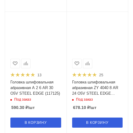
13
25
Головка шлифовальная
Головка шлифовальная
абразивная A 2 6 AR 30
абразивная ZY 4040 8 AR
O5V STEEL EDGE (117125)
24 O5V STEEL EDGE
(098271)
Под заказ
Под заказ
590.30
₽
/шт
678.10
₽
/шт
В КОРЗИНУ
В КОРЗИНУ