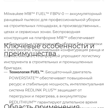
Milwaukee M18™ FUEL™ FBPV-0 — аккумуляторный
ранцевый пылесос для профессиональной уборки
на строительных площадках, в производственных
цехах и сервисных зонах. Беспроводная
конструкция на платформе M18™ обеспечивает
мобильность и оперативность уборки без привязки
Ключевые особенности и
к электросети. Рациональная конфигурация ранца и
преимущества
совместимость с платформой упрощают логистику
инструмента в строительных и промышленных
бригадах.
: Бесщёточный двигатель
Технология FUEL™
POWERSTATE™ обеспечивает повышенный
ресурс и стабильную мощность, интеллектуальная
система REDLINK PLUS™ защищает от
перегрузки и перегрева, а аккумуляторы
REDLITHIUM™ гарантируют длительное время
Область применения