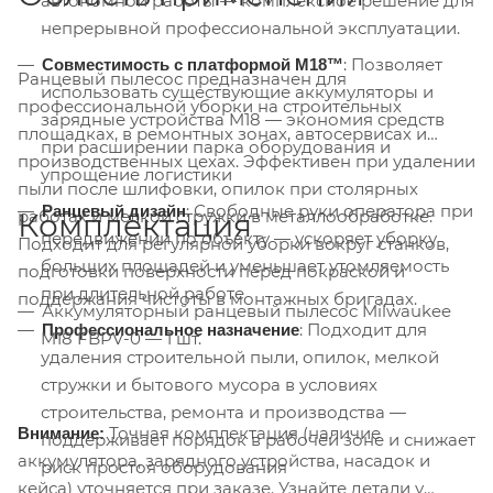
автономной работы — комплексное решение для
непрерывной профессиональной эксплуатации.
: Позволяет
Совместимость с платформой M18™
Ранцевый пылесос предназначен для
использовать существующие аккумуляторы и
профессиональной уборки на строительных
зарядные устройства M18 — экономия средств
площадках, в ремонтных зонах, автосервисах и
при расширении парка оборудования и
производственных цехах. Эффективен при удалении
упрощение логистики
пыли после шлифовки, опилок при столярных
: Свободные руки оператора при
Ранцевый дизайн
работах и мелкой стружки в металлообработке.
Комплектация
передвижении по объекту — ускоряет уборку
Подходит для регулярной уборки вокруг станков,
больших площадей и уменьшает утомляемость
подготовки поверхности перед покраской и
при длительной работе
поддержания чистоты в монтажных бригадах.
Аккумуляторный ранцевый пылесос Milwaukee
: Подходит для
Профессиональное назначение
M18 FBPV-0 — 1 шт.
удаления строительной пыли, опилок, мелкой
стружки и бытового мусора в условиях
строительства, ремонта и производства —
Точная комплектация (наличие
Внимание:
поддерживает порядок в рабочей зоне и снижает
аккумулятора, зарядного устройства, насадок и
риск простоя оборудования
кейса) уточняется при заказе. Узнайте детали у