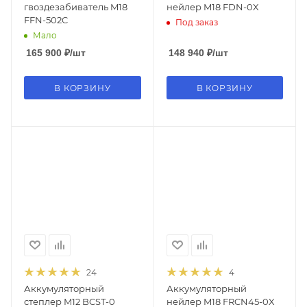
гвоздезабиватель M18
нейлер M18 FDN-0X
FFN-502C
Под заказ
Мало
165 900
₽
/шт
148 940
₽
/шт
В КОРЗИНУ
В КОРЗИНУ
24
4
Аккумуляторный
Аккумуляторный
степлер M12 BCST-0
нейлер M18 FRCN45-0X