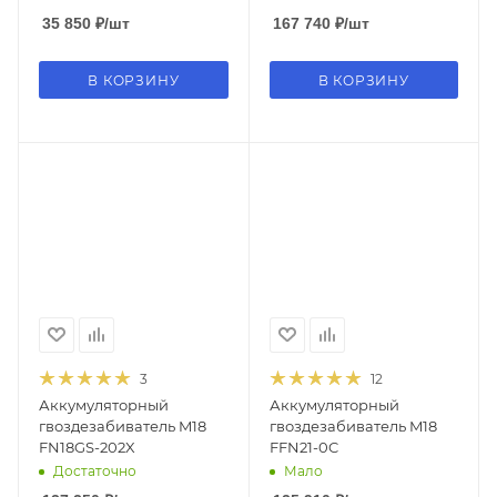
35 850
₽
/шт
167 740
₽
/шт
В КОРЗИНУ
В КОРЗИНУ
3
12
Аккумуляторный
Аккумуляторный
гвоздезабиватель M18
гвоздезабиватель M18
FN18GS-202X
FFN21-0C
Достаточно
Мало