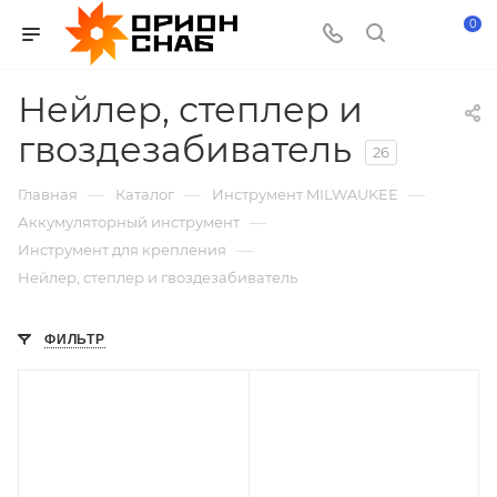
0
Нейлер, степлер и
гвоздезабиватель
26
—
—
—
Главная
Каталог
Инструмент MILWAUKEE
—
Аккумуляторный инструмент
—
Инструмент для крепления
Нейлер, степлер и гвоздезабиватель
ФИЛЬТР