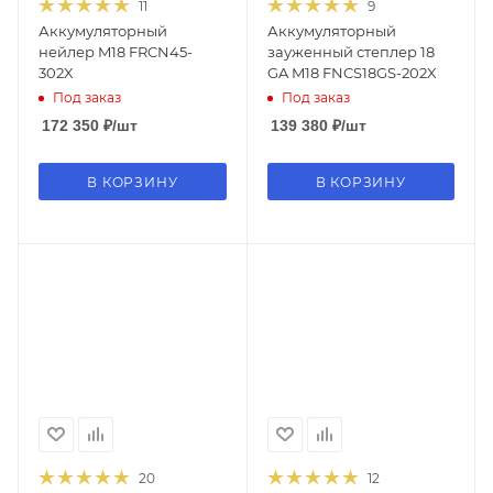
11
9
Аккумуляторный
Аккумуляторный
нейлер M18 FRCN45-
зауженный степлер 18
302X
GA M18 FNCS18GS-202X
Под заказ
Под заказ
172 350
₽
/шт
139 380
₽
/шт
В КОРЗИНУ
В КОРЗИНУ
20
12