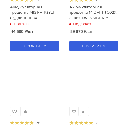
12
2
Аккумуляторная
Аккумуляторная
трещотка M12 FHIR38LR-
трещотка M12 FPTR-202X
0 удлинённая
сквозная INSIDER™
высокоскоростная
Под заказ
Под заказ
44 690
₽
/шт
89 870
₽
/шт
В КОРЗИНУ
В КОРЗИНУ
28
25