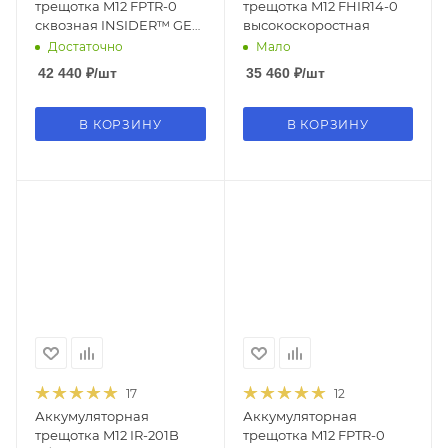
трещотка M12 FPTR-0
трещотка M12 FHIR14-0
сквозная INSIDER™ GEN
высокоскоростная
II
Достаточно
Мало
42 440
₽
/шт
35 460
₽
/шт
В КОРЗИНУ
В КОРЗИНУ
17
12
Аккумуляторная
Аккумуляторная
трещотка M12 IR-201B
трещотка M12 FPTR-0