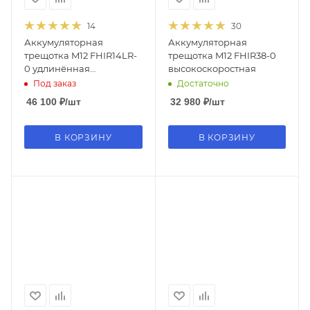
14
30
Аккумуляторная
Аккумуляторная
трещотка M12 FHIR14LR-
трещотка M12 FHIR38-0
0 удлинённая
высокоскоростная
высокоскоростная
Под заказ
Достаточно
46 100
₽
/шт
32 980
₽
/шт
В КОРЗИНУ
В КОРЗИНУ