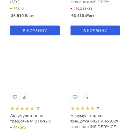
(3/8")
сквозная INSIDER™
Мало
Под заказ
36 910
₽
/шт
66 410
₽
/шт
В КОРЗИНУ
В КОРЗИНУ
12
7
Аккумуляторная
Аккумуляторная
трещотка M12 FIR12-0
трещотка M12 FPTR-202X
сквозная INSIDER™ GEN
Много