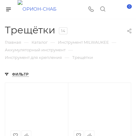
0
Трещётки
14
—
—
—
Главная
Каталог
Инструмент MILWAUKEE
—
Аккумуляторный инструмент
—
Инструмент для крепления
Трещётки
ФИЛЬТР