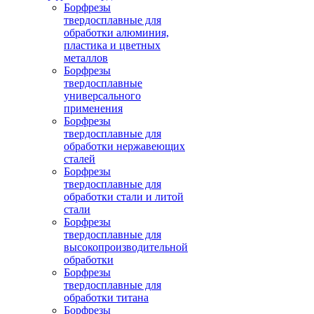
Борфрезы
твердосплавные для
обработки алюминия,
пластика и цветных
металлов
Борфрезы
твердосплавные
универсального
применения
Борфрезы
твердосплавные для
обработки нержавеющих
сталей
Борфрезы
твердосплавные для
обработки стали и литой
стали
Борфрезы
твердосплавные для
высокопроизводительной
обработки
Борфрезы
твердосплавные для
обработки титана
Борфрезы