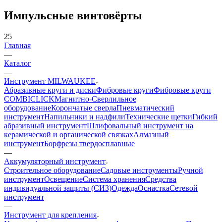
Импульсные винтовёрты
25
Главная
—
Каталог
—
Инструмент MILWAUKEE
Абразивные круги и диски
Фибровые круги
Фибровые круги
COMBICLICK
Магнитно-Сверлильное
оборудование
Корончатые сверла
Пневматический
инструмент
Напильники и надфили
Технические щетки
Гибкий
абразивный инструмент
Шлифовальный инструмент на
керамической и органической связках
Алмазный
инструмент
Борфрезы твердосплавные
—
Аккумуляторный инструмент
Строительное оборудование
Садовые инструменты
Ручной
инструмент
Освещение
Система хранения
Средства
индивидуальной защиты (СИЗ)
Одежда
Оснастка
Сетевой
инструмент
—
Инструмент для крепления