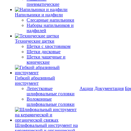
пневматические
Напильники и надфили
Слесарные напильники
Наборы напильников и
надфилей
Технические щетки
Щетки с хвостовиком
Щетки дисковые
Щетки чашечные и
конические
Гибкий абразивный
инструмент
Лепестковые
Акции
Документация
Бр
шлифовальные головки
Волоконные
шлифовальные головки
Шлифовальный инструмент на
керамической и органической