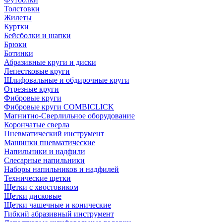
Толстовки
Жилеты
Куртки
Бейсболки и шапки
Брюки
Ботинки
Абразивные круги и диски
Лепестковые круги
Шлифовальные и обдирочные круги
Отрезные круги
Фибровые круги
Фибровые круги COMBICLICK
Магнитно-Сверлильное оборудование
Корончатые сверла
Пневматический инструмент
Машинки пневматические
Напильники и надфили
Слесарные напильники
Наборы напильников и надфилей
Технические щетки
Щетки с хвостовиком
Щетки дисковые
Щетки чашечные и конические
Гибкий абразивный инструмент