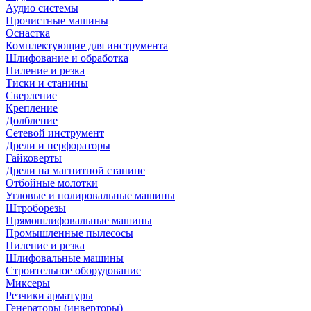
Аудио системы
Прочистные машины
Оснастка
Комплектующие для инструмента
Шлифование и обработка
Пиление и резка
Тиски и станины
Сверление
Крепление
Долбление
Сетевой инструмент
Дрели и перфораторы
Гайковерты
Дрели на магнитной станине
Отбойные молотки
Угловые и полировальные машины
Штроборезы
Прямошлифовальные машины
Промышленные пылесосы
Пиление и резка
Шлифовальные машины
Строительное оборудование
Миксеры
Резчики арматуры
Генераторы (инверторы)