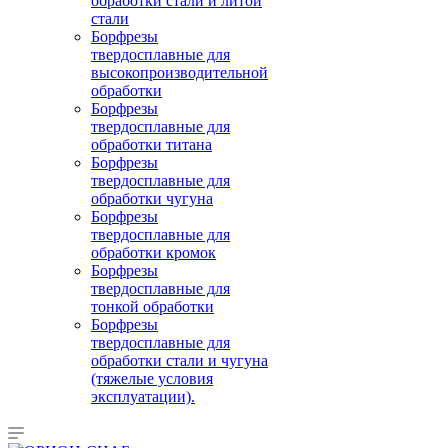
обработки стали и литой
стали
Борфрезы
твердосплавные для
высокопроизводительной
обработки
Борфрезы
твердосплавные для
обработки титана
Борфрезы
твердосплавные для
обработки чугуна
Борфрезы
твердосплавные для
обработки кромок
Борфрезы
твердосплавные для
тонкой обработки
Борфрезы
твердосплавные для
обработки стали и чугуна
(тяжелые условия
эксплуатации).