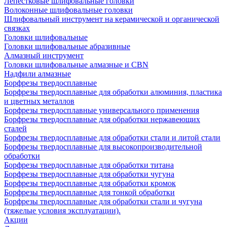
Лепестковые шлифовальные головки
Волоконные шлифовальные головки
Шлифовальный инструмент на керамической и органической
связках
Головки шлифовальные
Головки шлифовальные абразивные
Алмазный инструмент
Головки шлифовальные алмазные и CBN
Надфили алмазные
Борфрезы твердосплавные
Борфрезы твердосплавные для обработки алюминия, пластика
и цветных металлов
Борфрезы твердосплавные универсального применения
Борфрезы твердосплавные для обработки нержавеющих
сталей
Борфрезы твердосплавные для обработки стали и литой стали
Борфрезы твердосплавные для высокопроизводительной
обработки
Борфрезы твердосплавные для обработки титана
Борфрезы твердосплавные для обработки чугуна
Борфрезы твердосплавные для обработки кромок
Борфрезы твердосплавные для тонкой обработки
Борфрезы твердосплавные для обработки стали и чугуна
(тяжелые условия эксплуатации).
Акции