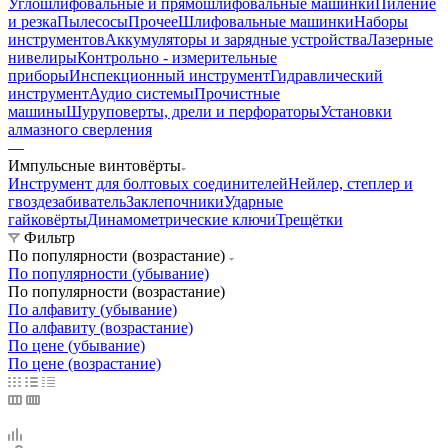
Углошлифовальные и прямошлифовальные машинки
Пиление
и резка
Пылесосы
Прочее
Шлифовальные машинки
Наборы
инструментов
Аккумуляторы и зарядные устройства
Лазерные
нивелиры
Контрольно - измерительные
приборы
Инспекционный инструмент
Гидравлический
инструмент
Аудио системы
Прочистные
машины
Шуруповерты, дрели и перфораторы
Установки
алмазного сверления
—
Импульсные винтовёрты
Инструмент для болтовых соединителей
Нейлер, степлер и
гвоздезабиватель
Заклепочники
Ударные
гайковёрты
Динамометрические ключи
Трещётки
Фильтр
По популярности (возрастание)
По популярности (убывание)
По популярности (возрастание)
По алфавиту (убывание)
По алфавиту (возрастание)
По цене (убывание)
По цене (возрастание)