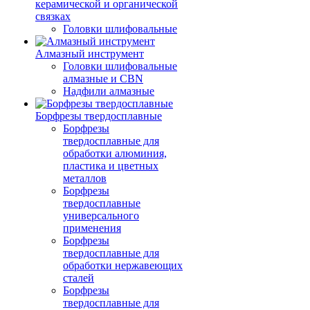
керамической и органической
связках
Головки шлифовальные
Алмазный инструмент
Головки шлифовальные
алмазные и CBN
Надфили алмазные
Борфрезы твердосплавные
Борфрезы
твердосплавные для
обработки алюминия,
пластика и цветных
металлов
Борфрезы
твердосплавные
универсального
применения
Борфрезы
твердосплавные для
обработки нержавеющих
сталей
Борфрезы
твердосплавные для