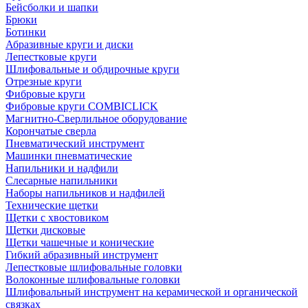
Бейсболки и шапки
Брюки
Ботинки
Абразивные круги и диски
Лепестковые круги
Шлифовальные и обдирочные круги
Отрезные круги
Фибровые круги
Фибровые круги COMBICLICK
Магнитно-Сверлильное оборудование
Корончатые сверла
Пневматический инструмент
Машинки пневматические
Напильники и надфили
Слесарные напильники
Наборы напильников и надфилей
Технические щетки
Щетки с хвостовиком
Щетки дисковые
Щетки чашечные и конические
Гибкий абразивный инструмент
Лепестковые шлифовальные головки
Волоконные шлифовальные головки
Шлифовальный инструмент на керамической и органической
связках