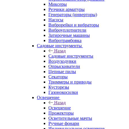
Миксеры
Резчики арматуры
Генераторы (инверторы)
Насосы
Виброрейки и вибраторы
Виброуплотнители
Затирочные машины
Вибротрамбовка
Садовые инструменты
Назад
Садовые инструменты
Воздуходувки
Опрыскиватели
Цепные пилы
Секаторы
Триммеры и приводы
Кусторезы
Газонокосилки
Освещение
Назад
Освещение
Прожекторы
Осветительные мачты
Ручные фонари
Индивидуальное освещение