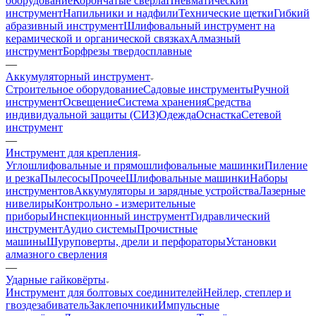
оборудование
Корончатые сверла
Пневматический
инструмент
Напильники и надфили
Технические щетки
Гибкий
абразивный инструмент
Шлифовальный инструмент на
керамической и органической связках
Алмазный
инструмент
Борфрезы твердосплавные
—
Аккумуляторный инструмент
Строительное оборудование
Садовые инструменты
Ручной
инструмент
Освещение
Система хранения
Средства
индивидуальной защиты (СИЗ)
Одежда
Оснастка
Сетевой
инструмент
—
Инструмент для крепления
Углошлифовальные и прямошлифовальные машинки
Пиление
и резка
Пылесосы
Прочее
Шлифовальные машинки
Наборы
инструментов
Аккумуляторы и зарядные устройства
Лазерные
нивелиры
Контрольно - измерительные
приборы
Инспекционный инструмент
Гидравлический
инструмент
Аудио системы
Прочистные
машины
Шуруповерты, дрели и перфораторы
Установки
алмазного сверления
—
Ударные гайковёрты
Инструмент для болтовых соединителей
Нейлер, степлер и
гвоздезабиватель
Заклепочники
Импульсные