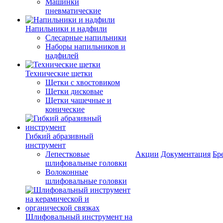
Машинки
пневматические
Напильники и надфили
Слесарные напильники
Наборы напильников и
надфилей
Технические щетки
Щетки с хвостовиком
Щетки дисковые
Щетки чашечные и
конические
Гибкий абразивный
инструмент
Лепестковые
Акции
Документация
Бр
шлифовальные головки
Волоконные
шлифовальные головки
Шлифовальный инструмент на