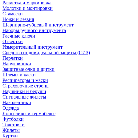
Разметка и маркировка
Молотки и монтировки
Стамески
Ножи и лезвия
Шарнирно-губцевый инструмент
Наборы ручного инструмента
Гаечные ключи
Отвертки
Измерительный инструмент
Средства индивидуальной защиты (СИЗ)
Перчатки
Нарукавники
Защитные очки и щитки
Шлемы и каски
Респираторы и маски
Страховочные стропы
Наушники и беруши
Сигнальные жилеты
Наколенники
Одежда
Лонгсливы и термобелье
Футболки
Толстовки
Жилеты
Куртки