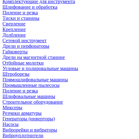
Комплектующие для инструмента
Шлифование и обработка
Пиление и резка
Тиски и станины
Сверление
Крепление
Долбление
Сетевой инструмент
Дрели и перфораторы
Гайковерты
Дрели на магнитной станине
Отбойные молотки
Угловые и полировальные машины
Штроборезы
Прямошлифовальные машины
Промышленные пылесосы
Пиление и резка
Шлифовальные машины
Строительное оборудование
Миксеры
Резчики арматуры
Генераторы (инверторы)
Насосы
Виброрейки и вибраторы
Виброуплотнители