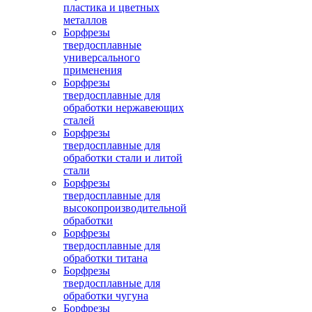
пластика и цветных
металлов
Борфрезы
твердосплавные
универсального
применения
Борфрезы
твердосплавные для
обработки нержавеющих
сталей
Борфрезы
твердосплавные для
обработки стали и литой
стали
Борфрезы
твердосплавные для
высокопроизводительной
обработки
Борфрезы
твердосплавные для
обработки титана
Борфрезы
твердосплавные для
обработки чугуна
Борфрезы