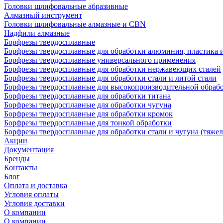
Головки шлифовальные абразивные
Алмазный инструмент
Головки шлифовальные алмазные и CBN
Надфили алмазные
Борфрезы твердосплавные
Борфрезы твердосплавные для обработки алюминия, пластика 
Борфрезы твердосплавные универсального применения
Борфрезы твердосплавные для обработки нержавеющих сталей
Борфрезы твердосплавные для обработки стали и литой стали
Борфрезы твердосплавные для высокопроизводительной обраб
Борфрезы твердосплавные для обработки титана
Борфрезы твердосплавные для обработки чугуна
Борфрезы твердосплавные для обработки кромок
Борфрезы твердосплавные для тонкой обработки
Борфрезы твердосплавные для обработки стали и чугуна (тяжел
Акции
Документация
Бренды
Контакты
Блог
Оплата и доставка
Условия оплаты
Условия доставки
О компании
О компании