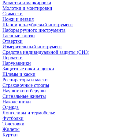
Разметка и маркировка
Молотки и монтировки
Стамески
Ножи и лезвия
Шарнирно-губцевый инструмент
Наборы ручного инструмента
Гаечные ключи
Отвертки
Измерительный инструмент
Средства индивидуальной защиты (СИЗ)
Перчатки
Нарукавники
Защитные очки и щитки
Шлемы и каски
Респираторы и маски
Страховочные стропы
Наушники и беруши
Сигнальные жилеты
Наколенники
Одежда
Лонгсливы и термобелье
Футболки
Толстовки
Жилеты
Куртки