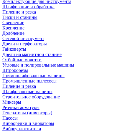
Комплектующие для инструмента
Шлифование и обработка
Пиление и резка
Тиски и станины
Сверление
Крепление
Долбление
Сетевой инструмент
Дрели и перфораторы
Гайковерты
Дрели на магнитной станине
Отбойные молотки
Угловые и полировальные машины
Штроборезы
Прямошлифовальные машины
Промышленные пылесосы
Пиление и резка
Шлифовальные машины
Строительное оборудование
Миксеры
Резчики арматуры
Генераторы (инверторы)
Насосы
Виброрейки и вибраторы
Виброуплотнители