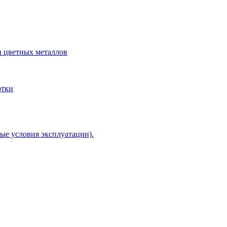
и цветных металлов
отки
ые условия эксплуатации).