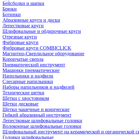
Бейсболки и шапки
Брюки
Ботинки
Абразивные круги и диски
Лепестковые круги
Шлифовальные и обдирочные круги
Отрезные круги
Фибровые круги
Фибровые круги COMBICLICK
Магнитно-Сверлильное оборудование
Корончатые сверла
Пневматический инструмент
Машинки пневматические
Напильники и надфили
Слесарные напильники
Наборы напильников и надфилей
Технические щетки
Щетки с хвостовиком
Щетки дисковые
Щетки чашечные и конические
Гибкий абразивный инструмент
Лепестковые шлифовальные головки
Волоконные шлифовальные головки
Шлифовальный инструмент на керамической и органической с
Головки шлифовальные