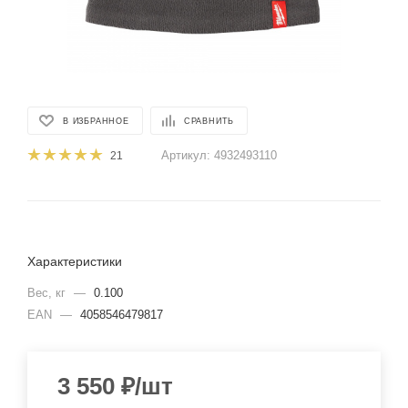
В ИЗБРАННОЕ
СРАВНИТЬ
Артикул:
4932493110
21
Характеристики
Вес, кг
—
0.100
EAN
—
4058546479817
3 550
₽
/шт