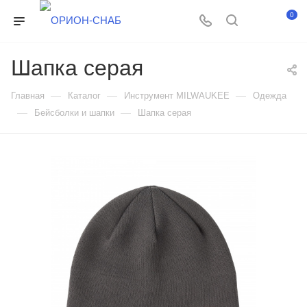
0
Шапка серая
—
—
—
Главная
Каталог
Инструмент MILWAUKEE
Одежда
—
—
Бейсболки и шапки
Шапка серая