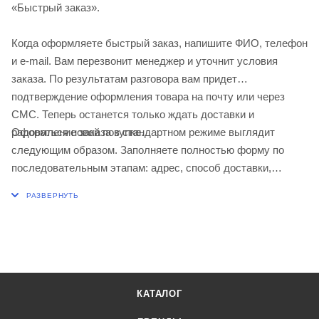
«Быстрый заказ».
Когда оформляете быстрый заказ, напишите ФИО, телефон
и e-mail. Вам перезвонит менеджер и уточнит условия
заказа. По результатам разговора вам придет
подтверждение оформления товара на почту или через
СМС. Теперь останется только ждать доставки и
Оформление заказа в стандартном режиме выглядит
радоваться новой покупке.
следующим образом. Заполняете полностью форму по
последовательным этапам: адрес, способ доставки,
оплаты, данные о себе. Советуем в комментарии к заказу
написать информацию, которая поможет курьеру вас найти.
Нажмите кнопку «Оформить заказ».
КАТАЛОГ