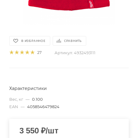
В ИЗБРАННОЕ
СРАВНИТЬ
Артикул:
4932493111
27
Характеристики
Вес, кг
—
0.100
EAN
—
4058546479824
3 550
₽
/шт