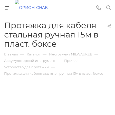
Протяжка для кабеля
стальная ручная 15м в
пласт. боксе
—
—
—
Главная
Каталог
Инструмент MILWAUKEE
—
—
Аккумуляторный инструмент
Прочее
—
Устройство для протяжки
Протяжка для кабеля стальная ручная 15м в пласт. боксе