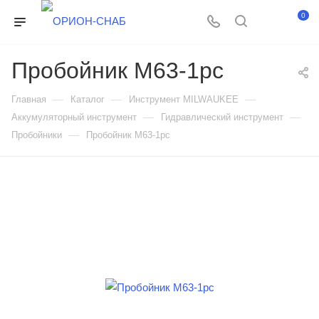
0
Пробойник M63-1pc
—
—
—
Главная
Каталог
Инструмент MILWAUKEE
—
—
Аккумуляторный инструмент
Гидравлический инструмент
—
Пробойники
Пробойник M63-1pc