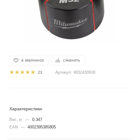
В ИЗБРАННОЕ
СРАВНИТЬ
Артикул:
4932430918
23
Характеристики
Вес, кг
—
0.347
EAN
—
4002395385805