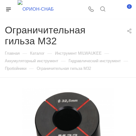
0
Ограничительная
гильза M32
—
—
—
Главная
Каталог
Инструмент MILWAUKEE
—
—
Аккумуляторный инструмент
Гидравлический инструмент
—
Пробойники
Ограничительная гильза M32