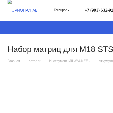
Таганрог
+7 (993) 632-9
Набор матриц для M18 STS
—
—
—
Главная
Каталог
Инструмент MILWAUKEE
Аккумул