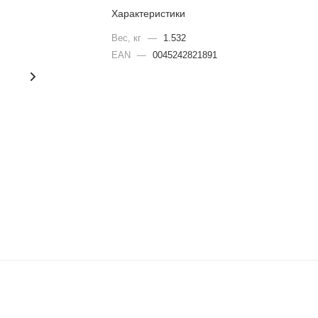
Характеристики
Вес, кг
—
1.532
EAN
—
0045242821891