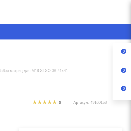
0
Набор матриц для M18 STSO-0B 41x41
0
0
Артикул:
49160158
8