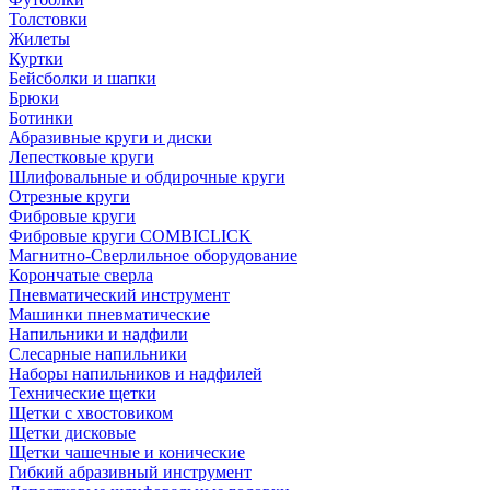
Толстовки
Жилеты
Куртки
Бейсболки и шапки
Брюки
Ботинки
Абразивные круги и диски
Лепестковые круги
Шлифовальные и обдирочные круги
Отрезные круги
Фибровые круги
Фибровые круги COMBICLICK
Магнитно-Сверлильное оборудование
Корончатые сверла
Пневматический инструмент
Машинки пневматические
Напильники и надфили
Слесарные напильники
Наборы напильников и надфилей
Технические щетки
Щетки с хвостовиком
Щетки дисковые
Щетки чашечные и конические
Гибкий абразивный инструмент