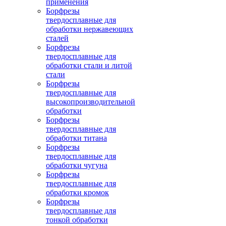
применения
Борфрезы
твердосплавные для
обработки нержавеющих
сталей
Борфрезы
твердосплавные для
обработки стали и литой
стали
Борфрезы
твердосплавные для
высокопроизводительной
обработки
Борфрезы
твердосплавные для
обработки титана
Борфрезы
твердосплавные для
обработки чугуна
Борфрезы
твердосплавные для
обработки кромок
Борфрезы
твердосплавные для
тонкой обработки