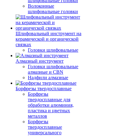
шлифовальные головки
Волоконные
шлифовальные головки
Шлифовальный инструмент на
керамической и органической
связках
Головки шлифовальные
Алмазный инструмент
Головки шлифовальные
алмазные и CBN
Надфили алмазные
Борфрезы твердосплавные
Борфрезы
твердосплавные для
обработки алюминия,
пластика и цветных
металлов
Борфрезы
твердосплавные
универсального