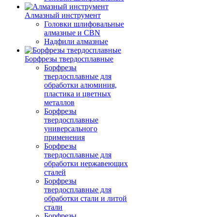
Алмазный инструмент
Головки шлифовальные
алмазные и CBN
Надфили алмазные
Борфрезы твердосплавные
Борфрезы
твердосплавные для
обработки алюминия,
пластика и цветных
металлов
Борфрезы
твердосплавные
универсального
применения
Борфрезы
твердосплавные для
обработки нержавеющих
сталей
Борфрезы
твердосплавные для
обработки стали и литой
стали
Борфрезы