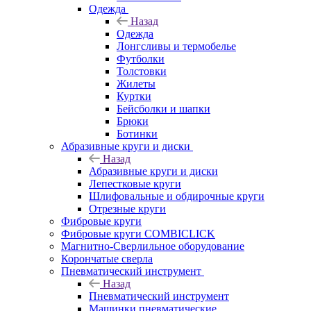
Одежда
Назад
Одежда
Лонгсливы и термобелье
Футболки
Толстовки
Жилеты
Куртки
Бейсболки и шапки
Брюки
Ботинки
Абразивные круги и диски
Назад
Абразивные круги и диски
Лепестковые круги
Шлифовальные и обдирочные круги
Отрезные круги
Фибровые круги
Фибровые круги COMBICLICK
Магнитно-Сверлильное оборудование
Корончатые сверла
Пневматический инструмент
Назад
Пневматический инструмент
Машинки пневматические