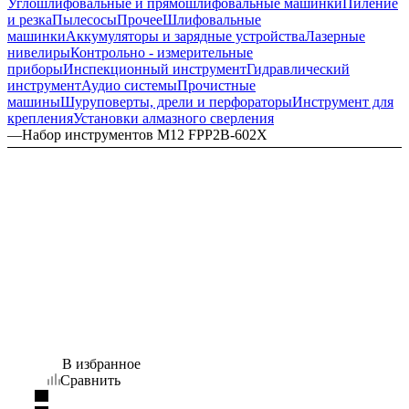
Углошлифовальные и прямошлифовальные машинки
Пиление
и резка
Пылесосы
Прочее
Шлифовальные
машинки
Аккумуляторы и зарядные устройства
Лазерные
нивелиры
Контрольно - измерительные
приборы
Инспекционный инструмент
Гидравлический
инструмент
Аудио системы
Прочистные
машины
Шуруповерты, дрели и перфораторы
Инструмент для
крепления
Установки алмазного сверления
—
Набор инструментов M12 FPP2B-602X
В избранное
Сравнить