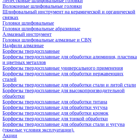
Лепестковые шлифовальные головки
Волоконные шлифовальные головки
Шлифовальный инструмент на керамической и органической
связках
Головки шлифовальные
Головки шлифовальные абразивные
Алмазный инструмент
Головки шлифовальные алмазные и CBN
Надфили алмазные
Борфрезы твердосплавные
Борфрезы твердосплавные для обработки алюминия, пластика
и цветных металлов
Борфрезы твердосплавные универсального применения
Борфрезы твердосплавные для обработки нержавеющих
сталей
Борфрезы твердосплавные для обработки стали и литой стали
Борфрезы твердосплавные для высокопроизводительной
обработки
Борфрезы твердосплавные для обработки титана
Борфрезы твердосплавные для обработки чугуна
Борфрезы твердосплавные для обработки кромок
Борфрезы твердосплавные для тонкой обработки
Борфрезы твердосплавные для обработки стали и чугуна
(тяжелые условия эксплуатации).
Акции