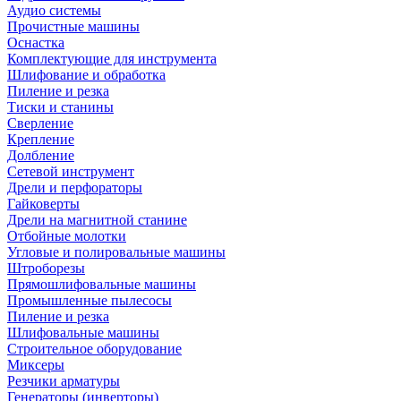
Аудио системы
Прочистные машины
Оснастка
Комплектующие для инструмента
Шлифование и обработка
Пиление и резка
Тиски и станины
Сверление
Крепление
Долбление
Сетевой инструмент
Дрели и перфораторы
Гайковерты
Дрели на магнитной станине
Отбойные молотки
Угловые и полировальные машины
Штроборезы
Прямошлифовальные машины
Промышленные пылесосы
Пиление и резка
Шлифовальные машины
Строительное оборудование
Миксеры
Резчики арматуры
Генераторы (инверторы)