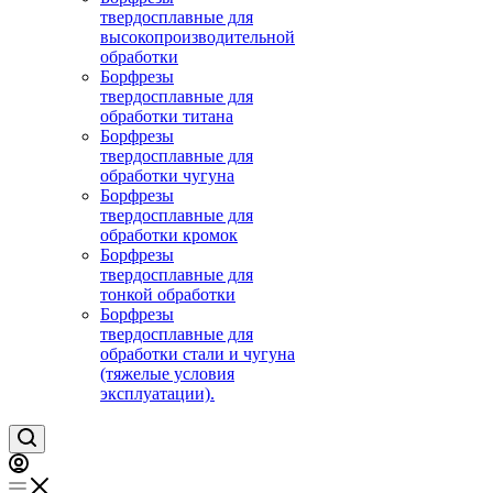
твердосплавные для
высокопроизводительной
обработки
Борфрезы
твердосплавные для
обработки титана
Борфрезы
твердосплавные для
обработки чугуна
Борфрезы
твердосплавные для
обработки кромок
Борфрезы
твердосплавные для
тонкой обработки
Борфрезы
твердосплавные для
обработки стали и чугуна
(тяжелые условия
эксплуатации).