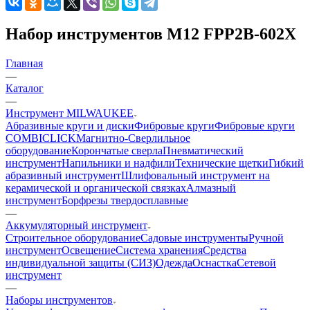
Набор инструментов M12 FPP2B-602X
Главная
—
Каталог
—
Инструмент MILWAUKEE
Абразивные круги и диски
Фибровые круги
Фибровые круги
COMBICLICK
Магнитно-Сверлильное
оборудование
Корончатые сверла
Пневматический
инструмент
Напильники и надфили
Технические щетки
Гибкий
абразивный инструмент
Шлифовальный инструмент на
керамической и органической связках
Алмазный
инструмент
Борфрезы твердосплавные
—
Аккумуляторный инструмент
Строительное оборудование
Садовые инструменты
Ручной
инструмент
Освещение
Система хранения
Средства
индивидуальной защиты (СИЗ)
Одежда
Оснастка
Сетевой
инструмент
—
Наборы инструментов