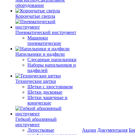
оборудование
Корончатые сверла
Пневматический инструмент
Машинки
пневматические
Напильники и надфили
Слесарные напильники
Наборы напильников и
надфилей
Технические щетки
Щетки с хвостовиком
Щетки дисковые
Щетки чашечные и
конические
Гибкий абразивный
инструмент
Лепестковые
Акции
Документация
Бр