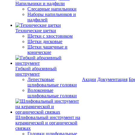
Напильники и надфили
Слесарные напильники
Наборы напильников и
надфилей
Технические щетки
Щетки с хвостовиком
Щетки дисковые
Щетки чашечные и
конические
Гибкий абразивный
инструмент
Лепестковые
Акции
Документация
Бр
шлифовальные головки
Волоконные
шлифовальные головки
Шлифовальный инструмент на
керамической и органической
связках
Головки шлифовальные