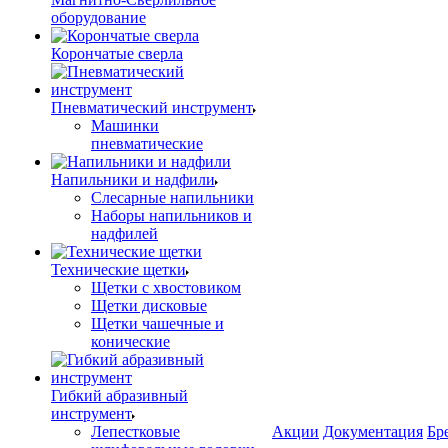
оборудование
Корончатые сверла
Пневматический инструмент
Машинки
пневматические
Напильники и надфили
Слесарные напильники
Наборы напильников и
надфилей
Технические щетки
Щетки с хвостовиком
Щетки дисковые
Щетки чашечные и
конические
Гибкий абразивный
инструмент
Лепестковые
Акции
Документация
Бр