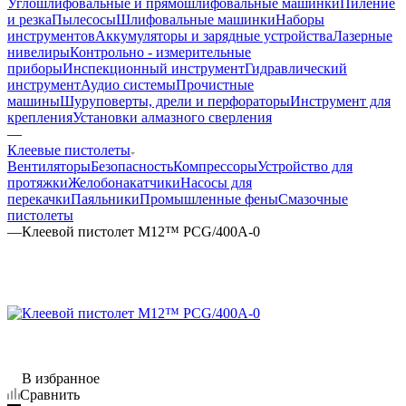
Углошлифовальные и прямошлифовальные машинки
Пиление
и резка
Пылесосы
Шлифовальные машинки
Наборы
инструментов
Аккумуляторы и зарядные устройства
Лазерные
нивелиры
Контрольно - измерительные
приборы
Инспекционный инструмент
Гидравлический
инструмент
Аудио системы
Прочистные
машины
Шуруповерты, дрели и перфораторы
Инструмент для
крепления
Установки алмазного сверления
—
Клеевые пистолеты
Вентиляторы
Безопасность
Компрессоры
Устройство для
протяжки
Желобонакатчики
Насосы для
перекачки
Паяльники
Промышленные фены
Смазочные
пистолеты
—
Клеевой пистолет M12™ PCG/400A-0
В избранное
Сравнить