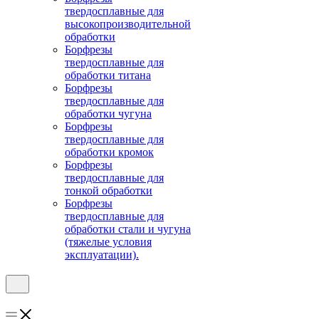
твердосплавные для
высокопроизводительной
обработки
Борфрезы
твердосплавные для
обработки титана
Борфрезы
твердосплавные для
обработки чугуна
Борфрезы
твердосплавные для
обработки кромок
Борфрезы
твердосплавные для
тонкой обработки
Борфрезы
твердосплавные для
обработки стали и чугуна
(тяжелые условия
эксплуатации).