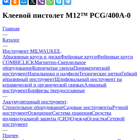
Клеевой пистолет M12™ PCG/400A-0
Главная
—
Каталог
—
Инструмент MILWAUKEE
Абразивные круги и диски
Фибровые круги
Фибровые круги
COMBICLICK
Магнитно-Сверлильное
оборудование
Корончатые сверла
Пневматический
инструмент
Напильники и надфили
Технические щетки
Гибкий
абразивный инструмент
Шлифовальный инструмент на
керамической и органической связках
Алмазный
инструмент
Борфрезы твердосплавные
—
Аккумуляторный инструмент
Строительное оборудование
Садовые инструменты
Ручной
инструмент
Освещение
Система хранения
Средства
индивидуальной защиты (СИЗ)
Одежда
Оснастка
Сетевой
инструмент
—
Прочее