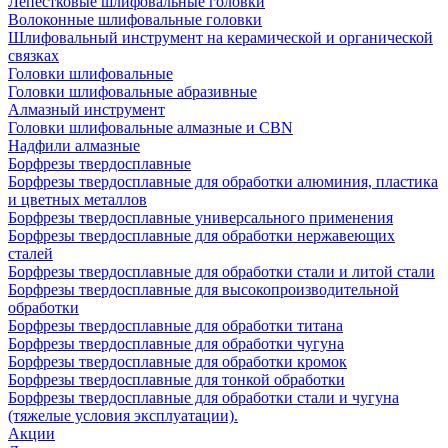
Лепестковые шлифовальные головки
Волоконные шлифовальные головки
Шлифовальный инструмент на керамической и органической
связках
Головки шлифовальные
Головки шлифовальные абразивные
Алмазный инструмент
Головки шлифовальные алмазные и CBN
Надфили алмазные
Борфрезы твердосплавные
Борфрезы твердосплавные для обработки алюминия, пластика
и цветных металлов
Борфрезы твердосплавные универсального применения
Борфрезы твердосплавные для обработки нержавеющих
сталей
Борфрезы твердосплавные для обработки стали и литой стали
Борфрезы твердосплавные для высокопроизводительной
обработки
Борфрезы твердосплавные для обработки титана
Борфрезы твердосплавные для обработки чугуна
Борфрезы твердосплавные для обработки кромок
Борфрезы твердосплавные для тонкой обработки
Борфрезы твердосплавные для обработки стали и чугуна
(тяжелые условия эксплуатации).
Акции