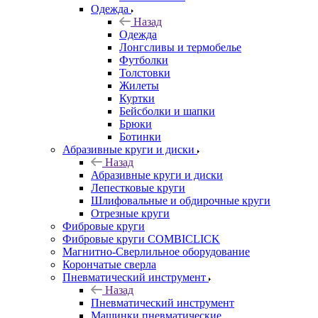
Одежда
Назад
Одежда
Лонгсливы и термобелье
Футболки
Толстовки
Жилеты
Куртки
Бейсболки и шапки
Брюки
Ботинки
Абразивные круги и диски
Назад
Абразивные круги и диски
Лепестковые круги
Шлифовальные и обдирочные круги
Отрезные круги
Фибровые круги
Фибровые круги COMBICLICK
Магнитно-Сверлильное оборудование
Корончатые сверла
Пневматический инструмент
Назад
Пневматический инструмент
Машинки пневматические