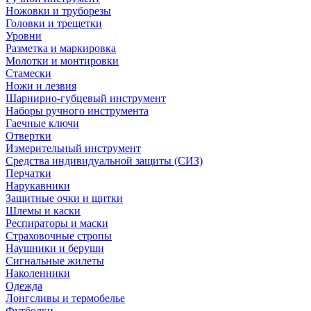
Ножовки и труборезы
Головки и трещетки
Уровни
Разметка и маркировка
Молотки и монтировки
Стамески
Ножи и лезвия
Шарнирно-губцевый инструмент
Наборы ручного инструмента
Гаечные ключи
Отвертки
Измерительный инструмент
Средства индивидуальной защиты (СИЗ)
Перчатки
Нарукавники
Защитные очки и щитки
Шлемы и каски
Респираторы и маски
Страховочные стропы
Наушники и беруши
Сигнальные жилеты
Наколенники
Одежда
Лонгсливы и термобелье
Футболки