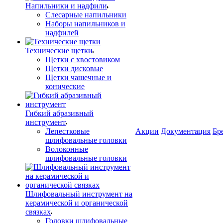
Напильники и надфили
Слесарные напильники
Наборы напильников и
надфилей
Технические щетки
Щетки с хвостовиком
Щетки дисковые
Щетки чашечные и
конические
Гибкий абразивный
инструмент
Лепестковые
Акции
Документация
Бр
шлифовальные головки
Волоконные
шлифовальные головки
Шлифовальный инструмент на
керамической и органической
связках
Головки шлифовальные