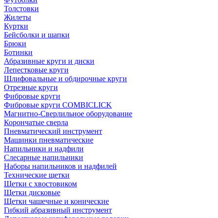
Толстовки
Жилеты
Куртки
Бейсболки и шапки
Брюки
Ботинки
Абразивные круги и диски
Лепестковые круги
Шлифовальные и обдирочные круги
Отрезные круги
Фибровые круги
Фибровые круги COMBICLICK
Магнитно-Сверлильное оборудование
Корончатые сверла
Пневматический инструмент
Машинки пневматические
Напильники и надфили
Слесарные напильники
Наборы напильников и надфилей
Технические щетки
Щетки с хвостовиком
Щетки дисковые
Щетки чашечные и конические
Гибкий абразивный инструмент