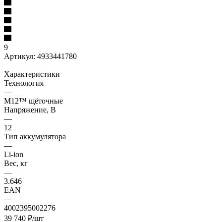
9
Артикул:
4933441780
Характеристики
Технология
—
M12™ щёточные
Напряжение, В
—
12
Тип аккумулятора
—
Li-ion
Вес, кг
—
3.646
EAN
—
4002395002276
39 740
₽
/шт