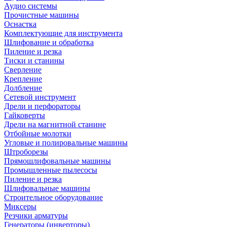
Аудио системы
Прочистные машины
Оснастка
Комплектующие для инструмента
Шлифование и обработка
Пиление и резка
Тиски и станины
Сверление
Крепление
Долбление
Сетевой инструмент
Дрели и перфораторы
Гайковерты
Дрели на магнитной станине
Отбойные молотки
Угловые и полировальные машины
Штроборезы
Прямошлифовальные машины
Промышленные пылесосы
Пиление и резка
Шлифовальные машины
Строительное оборудование
Миксеры
Резчики арматуры
Генераторы (инверторы)