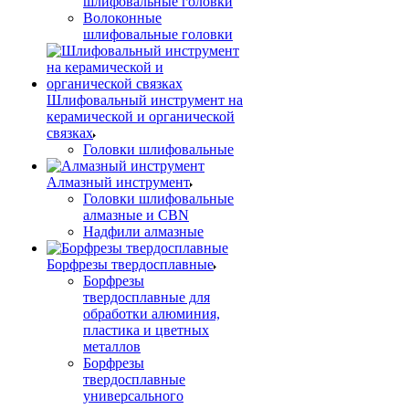
шлифовальные головки
Волоконные
шлифовальные головки
Шлифовальный инструмент на
керамической и органической
связках
Головки шлифовальные
Алмазный инструмент
Головки шлифовальные
алмазные и CBN
Надфили алмазные
Борфрезы твердосплавные
Борфрезы
твердосплавные для
обработки алюминия,
пластика и цветных
металлов
Борфрезы
твердосплавные
универсального