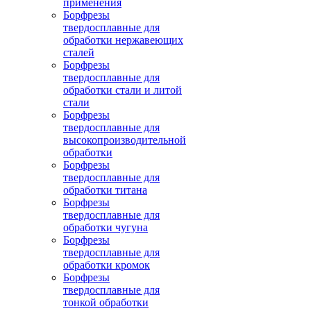
применения
Борфрезы
твердосплавные для
обработки нержавеющих
сталей
Борфрезы
твердосплавные для
обработки стали и литой
стали
Борфрезы
твердосплавные для
высокопроизводительной
обработки
Борфрезы
твердосплавные для
обработки титана
Борфрезы
твердосплавные для
обработки чугуна
Борфрезы
твердосплавные для
обработки кромок
Борфрезы
твердосплавные для
тонкой обработки