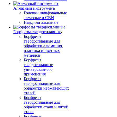
Алмазный инструмент
Головки шлифовальные
алмазные и CBN
Надфили алмазные
Борфрезы твердосплавные
Борфрезы
твердосплавные для
обработки алюминия,
пластика и цветных
металлов
Борфрезы
твердосплавные
универсального
применения
Борфрезы
твердосплавные для
обработки нержавеющих
сталей
Борфрезы
твердосплавные для
обработки стали и литой
стали
Борфрезы