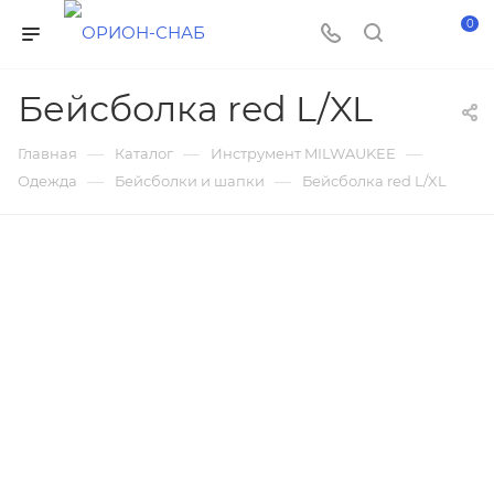
0
Бейсболка red L/XL
—
—
—
Главная
Каталог
Инструмент MILWAUKEE
—
—
Одежда
Бейсболки и шапки
Бейсболка red L/XL