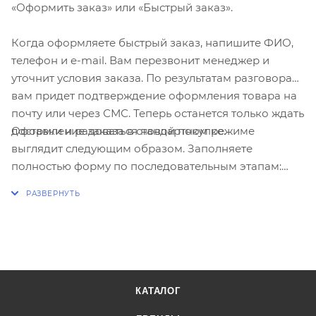
«Оформить заказ» или «Быстрый заказ».
Когда оформляете быстрый заказ, напишите ФИО,
телефон и e-mail. Вам перезвонит менеджер и
уточнит условия заказа. По результатам разговора
вам придет подтверждение оформления товара на
почту или через СМС. Теперь останется только ждать
Оформление заказа в стандартном режиме
доставки и радоваться новой покупке.
выглядит следующим образом. Заполняете
полностью форму по последовательным этапам:
адрес, способ доставки, оплаты, данные о себе.
Советуем в комментарии к заказу написать
информацию, которая поможет курьеру вас найти.
Нажмите кнопку «Оформить заказ».
КАТАЛОГ