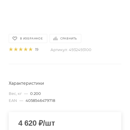
В ИЗБРАННОЕ
СРАВНИТЬ
Артикул:
4932493100
19
Характеристики
Вес, кг
—
0.200
EAN
—
4058546479718
4 620
₽
/шт