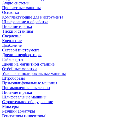
Аудио системы
Прочистные машины
Оснастка
Комплектующие для инструмента
Шлифование и обработка
Пиление и резка
Тиски и станины
Сверление
Крепление
Долбление
Сетевой инструмент
Дрели и перфораторы
Гайковерты
Дрели на магнитной станине
Отбойные молотки
Угловые и полировальные машины
Штроборезы
Прямошлифовальные машины
Промышленные пылесосы
Пиление и резка
Шлифовальные машины
Строительное оборудование
Миксеры
Резчики арматуры
Генераторы (инверторы)