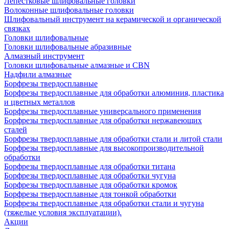
Лепестковые шлифовальные головки
Волоконные шлифовальные головки
Шлифовальный инструмент на керамической и органической
связках
Головки шлифовальные
Головки шлифовальные абразивные
Алмазный инструмент
Головки шлифовальные алмазные и CBN
Надфили алмазные
Борфрезы твердосплавные
Борфрезы твердосплавные для обработки алюминия, пластика
и цветных металлов
Борфрезы твердосплавные универсального применения
Борфрезы твердосплавные для обработки нержавеющих
сталей
Борфрезы твердосплавные для обработки стали и литой стали
Борфрезы твердосплавные для высокопроизводительной
обработки
Борфрезы твердосплавные для обработки титана
Борфрезы твердосплавные для обработки чугуна
Борфрезы твердосплавные для обработки кромок
Борфрезы твердосплавные для тонкой обработки
Борфрезы твердосплавные для обработки стали и чугуна
(тяжелые условия эксплуатации).
Акции