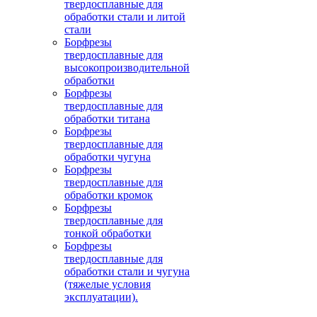
твердосплавные для
обработки стали и литой
стали
Борфрезы
твердосплавные для
высокопроизводительной
обработки
Борфрезы
твердосплавные для
обработки титана
Борфрезы
твердосплавные для
обработки чугуна
Борфрезы
твердосплавные для
обработки кромок
Борфрезы
твердосплавные для
тонкой обработки
Борфрезы
твердосплавные для
обработки стали и чугуна
(тяжелые условия
эксплуатации).