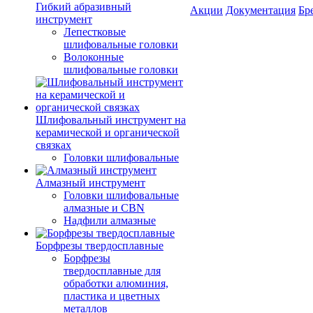
Гибкий абразивный
Акции
Документация
Бр
инструмент
Лепестковые
шлифовальные головки
Волоконные
шлифовальные головки
Шлифовальный инструмент на
керамической и органической
связках
Головки шлифовальные
Алмазный инструмент
Головки шлифовальные
алмазные и CBN
Надфили алмазные
Борфрезы твердосплавные
Борфрезы
твердосплавные для
обработки алюминия,
пластика и цветных
металлов