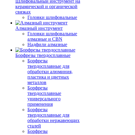
Шлифовальный инструмент на
керамической и органической
связках
Головки шлифовальные
Алмазный инструмент
Головки шлифовальные
алмазные и CBN
Надфили алмазные
Борфрезы твердосплавные
Борфрезы
твердосплавные для
обработки алюминия,
пластика и цветных
металлов
Борфрезы
твердосплавные
универсального
применения
Борфрезы
твердосплавные для
обработки нержавеющих
сталей
Борфрезы