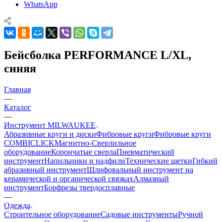
WhatsApp
Бейсболка PERFORMANCE L/XL,
синяя
Главная
—
Каталог
—
Инструмент MILWAUKEE
Абразивные круги и диски
Фибровые круги
Фибровые круги
COMBICLICK
Магнитно-Сверлильное
оборудование
Корончатые сверла
Пневматический
инструмент
Напильники и надфили
Технические щетки
Гибкий
абразивный инструмент
Шлифовальный инструмент на
керамической и органической связках
Алмазный
инструмент
Борфрезы твердосплавные
—
Одежда
Строительное оборудование
Садовые инструменты
Ручной