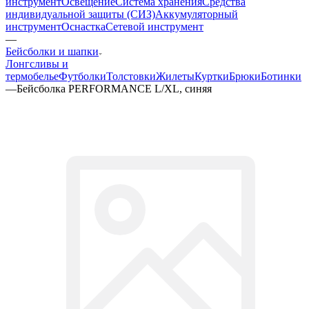
инструмент
Освещение
Система хранения
Средства
индивидуальной защиты (СИЗ)
Аккумуляторный
инструмент
Оснастка
Сетевой инструмент
—
Бейсболки и шапки
Лонгсливы и
термобелье
Футболки
Толстовки
Жилеты
Куртки
Брюки
Ботинки
—
Бейсболка PERFORMANCE L/XL, синяя