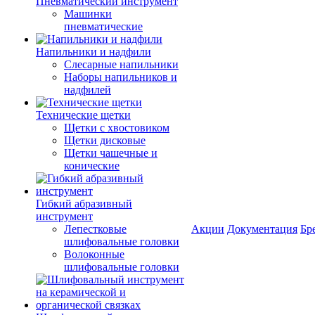
Пневматический инструмент
Машинки
пневматические
Напильники и надфили
Слесарные напильники
Наборы напильников и
надфилей
Технические щетки
Щетки с хвостовиком
Щетки дисковые
Щетки чашечные и
конические
Гибкий абразивный
инструмент
Лепестковые
Акции
Документация
Бр
шлифовальные головки
Волоконные
шлифовальные головки