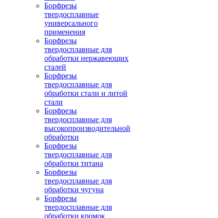
Борфрезы
твердосплавные
универсального
применения
Борфрезы
твердосплавные для
обработки нержавеющих
сталей
Борфрезы
твердосплавные для
обработки стали и литой
стали
Борфрезы
твердосплавные для
высокопроизводительной
обработки
Борфрезы
твердосплавные для
обработки титана
Борфрезы
твердосплавные для
обработки чугуна
Борфрезы
твердосплавные для
обработки кромок