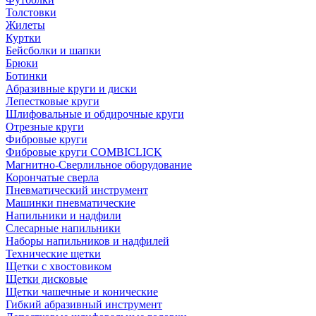
Толстовки
Жилеты
Куртки
Бейсболки и шапки
Брюки
Ботинки
Абразивные круги и диски
Лепестковые круги
Шлифовальные и обдирочные круги
Отрезные круги
Фибровые круги
Фибровые круги COMBICLICK
Магнитно-Сверлильное оборудование
Корончатые сверла
Пневматический инструмент
Машинки пневматические
Напильники и надфили
Слесарные напильники
Наборы напильников и надфилей
Технические щетки
Щетки с хвостовиком
Щетки дисковые
Щетки чашечные и конические
Гибкий абразивный инструмент