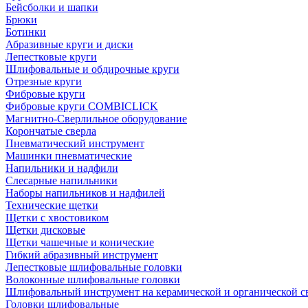
Бейсболки и шапки
Брюки
Ботинки
Абразивные круги и диски
Лепестковые круги
Шлифовальные и обдирочные круги
Отрезные круги
Фибровые круги
Фибровые круги COMBICLICK
Магнитно-Сверлильное оборудование
Корончатые сверла
Пневматический инструмент
Машинки пневматические
Напильники и надфили
Слесарные напильники
Наборы напильников и надфилей
Технические щетки
Щетки с хвостовиком
Щетки дисковые
Щетки чашечные и конические
Гибкий абразивный инструмент
Лепестковые шлифовальные головки
Волоконные шлифовальные головки
Шлифовальный инструмент на керамической и органической с
Головки шлифовальные