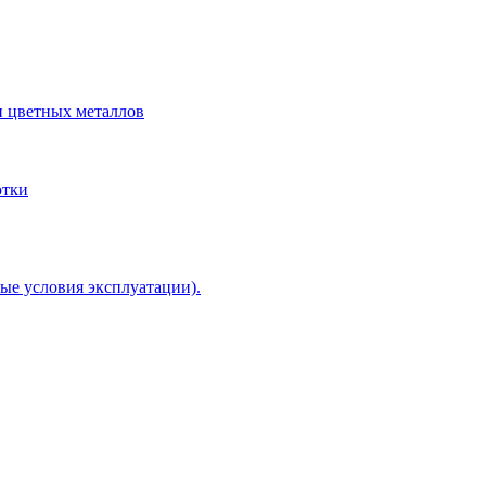
и цветных металлов
отки
ые условия эксплуатации).