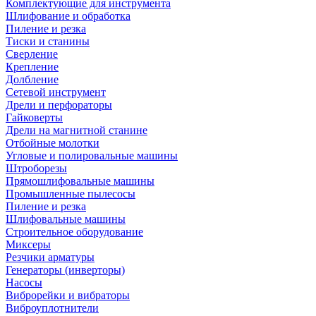
Комплектующие для инструмента
Шлифование и обработка
Пиление и резка
Тиски и станины
Сверление
Крепление
Долбление
Сетевой инструмент
Дрели и перфораторы
Гайковерты
Дрели на магнитной станине
Отбойные молотки
Угловые и полировальные машины
Штроборезы
Прямошлифовальные машины
Промышленные пылесосы
Пиление и резка
Шлифовальные машины
Строительное оборудование
Миксеры
Резчики арматуры
Генераторы (инверторы)
Насосы
Виброрейки и вибраторы
Виброуплотнители