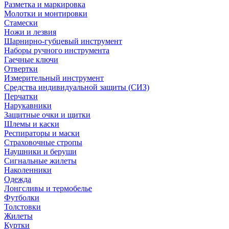
Разметка и маркировка
Молотки и монтировки
Стамески
Ножи и лезвия
Шарнирно-губцевый инструмент
Наборы ручного инструмента
Гаечные ключи
Отвертки
Измерительный инструмент
Средства индивидуальной защиты (СИЗ)
Перчатки
Нарукавники
Защитные очки и щитки
Шлемы и каски
Респираторы и маски
Страховочные стропы
Наушники и беруши
Сигнальные жилеты
Наколенники
Одежда
Лонгсливы и термобелье
Футболки
Толстовки
Жилеты
Куртки