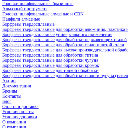
Головки шлифовальные абразивные
Алмазный инструмент
Головки шлифовальные алмазные и CBN
Надфили алмазные
Борфрезы твердосплавные
Борфрезы твердосплавные для обработки алюминия, пластика 
Борфрезы твердосплавные универсального применения
Борфрезы твердосплавные для обработки нержавеющих сталей
Борфрезы твердосплавные для обработки стали и литой стали
Борфрезы твердосплавные для высокопроизводительной обраб
Борфрезы твердосплавные для обработки титана
Борфрезы твердосплавные для обработки чугуна
Борфрезы твердосплавные для обработки кромок
Борфрезы твердосплавные для тонкой обработки
Борфрезы твердосплавные для обработки стали и чугуна (тяжел
Акции
Документация
Бренды
Контакты
Блог
Оплата и доставка
Условия оплаты
Условия доставки
О компании
О компании