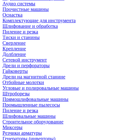
Аудио системы
Прочистные машины
Оснастка
Комплектующие для инструмента
Шлифование и обработка
Пиление и резка
Тиски и станины
Сверление
Крепление
Долбление
Сетевой инструмент
Дрели и перфораторы
Гайковерты
Дрели на магнитной станине
Отбойные молотки
Угловые и полировальные машины
Штроборезы
Прямошлифовальные машины
Промышленные пылесосы
Пиление и резка
Шлифовальные машины
Строительное оборудование
Миксеры
Резчики арматуры
Генераторы (инверторы)