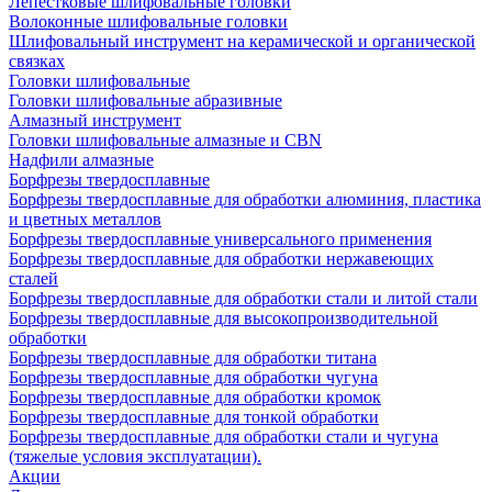
Лепестковые шлифовальные головки
Волоконные шлифовальные головки
Шлифовальный инструмент на керамической и органической
связках
Головки шлифовальные
Головки шлифовальные абразивные
Алмазный инструмент
Головки шлифовальные алмазные и CBN
Надфили алмазные
Борфрезы твердосплавные
Борфрезы твердосплавные для обработки алюминия, пластика
и цветных металлов
Борфрезы твердосплавные универсального применения
Борфрезы твердосплавные для обработки нержавеющих
сталей
Борфрезы твердосплавные для обработки стали и литой стали
Борфрезы твердосплавные для высокопроизводительной
обработки
Борфрезы твердосплавные для обработки титана
Борфрезы твердосплавные для обработки чугуна
Борфрезы твердосплавные для обработки кромок
Борфрезы твердосплавные для тонкой обработки
Борфрезы твердосплавные для обработки стали и чугуна
(тяжелые условия эксплуатации).
Акции