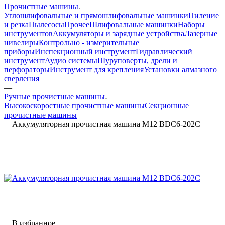
Прочистные машины
Углошлифовальные и прямошлифовальные машинки
Пиление
и резка
Пылесосы
Прочее
Шлифовальные машинки
Наборы
инструментов
Аккумуляторы и зарядные устройства
Лазерные
нивелиры
Контрольно - измерительные
приборы
Инспекционный инструмент
Гидравлический
инструмент
Аудио системы
Шуруповерты, дрели и
перфораторы
Инструмент для крепления
Установки алмазного
сверления
—
Ручные прочистные машины
Высокоскоростные прочистные машины
Секционные
прочистные машины
—
Аккумуляторная прочистная машина M12 BDC6-202C
В избранное