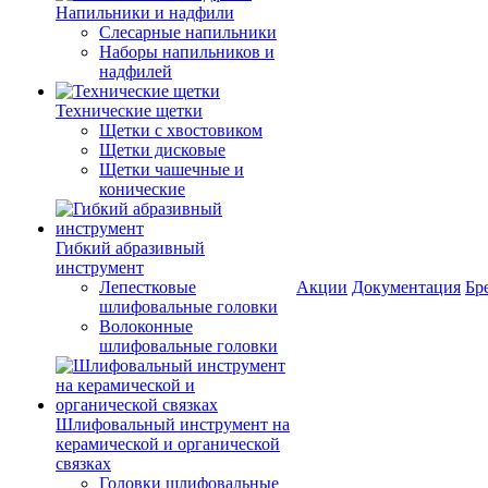
Напильники и надфили
Слесарные напильники
Наборы напильников и
надфилей
Технические щетки
Щетки с хвостовиком
Щетки дисковые
Щетки чашечные и
конические
Гибкий абразивный
инструмент
Лепестковые
Акции
Документация
Бр
шлифовальные головки
Волоконные
шлифовальные головки
Шлифовальный инструмент на
керамической и органической
связках
Головки шлифовальные