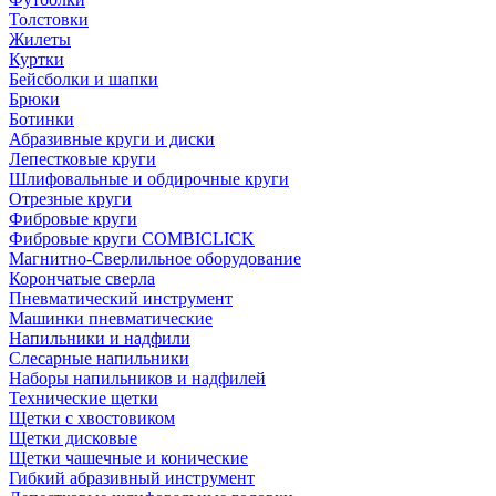
Толстовки
Жилеты
Куртки
Бейсболки и шапки
Брюки
Ботинки
Абразивные круги и диски
Лепестковые круги
Шлифовальные и обдирочные круги
Отрезные круги
Фибровые круги
Фибровые круги COMBICLICK
Магнитно-Сверлильное оборудование
Корончатые сверла
Пневматический инструмент
Машинки пневматические
Напильники и надфили
Слесарные напильники
Наборы напильников и надфилей
Технические щетки
Щетки с хвостовиком
Щетки дисковые
Щетки чашечные и конические
Гибкий абразивный инструмент