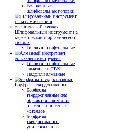
шлифовальные головки
Волоконные
шлифовальные головки
Шлифовальный инструмент на
керамической и органической
связках
Головки шлифовальные
Алмазный инструмент
Головки шлифовальные
алмазные и CBN
Надфили алмазные
Борфрезы твердосплавные
Борфрезы
твердосплавные для
обработки алюминия,
пластика и цветных
металлов
Борфрезы
твердосплавные
универсального