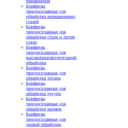
применения
Борфрезы
твердосплавные для
обработки нержавеющих
сталей
Борфрезы
твердосплавные для
обработки стали и литой
стали
Борфрезы
твердосплавные для
высокопроизводительной
обработки
Борфрезы
твердосплавные для
обработки титана
Борфрезы
твердосплавные для
обработки чугуна
Борфрезы
твердосплавные для
обработки кромок
Борфрезы
твердосплавные для
тонкой обработки