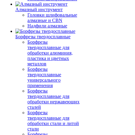
Алмазный инструмент
Головки шлифовальные
алмазные и CBN
Надфили алмазные
Борфрезы твердосплавные
Борфрезы
твердосплавные для
обработки алюминия,
пластика и цветных
металлов
Борфрезы
твердосплавные
универсального
применения
Борфрезы
твердосплавные для
обработки нержавеющих
сталей
Борфрезы
твердосплавные для
обработки стали и литой
стали
Борфрезы