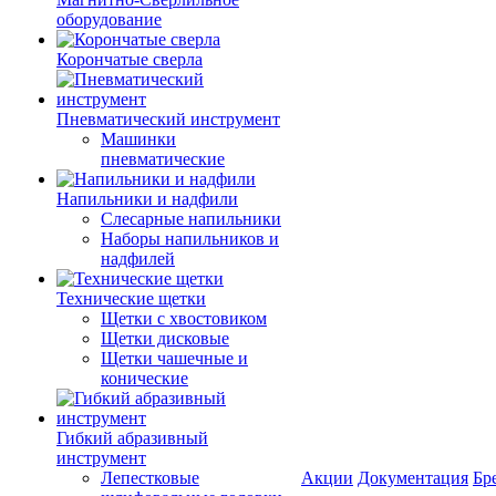
оборудование
Корончатые сверла
Пневматический инструмент
Машинки
пневматические
Напильники и надфили
Слесарные напильники
Наборы напильников и
надфилей
Технические щетки
Щетки с хвостовиком
Щетки дисковые
Щетки чашечные и
конические
Гибкий абразивный
инструмент
Лепестковые
Акции
Документация
Бр