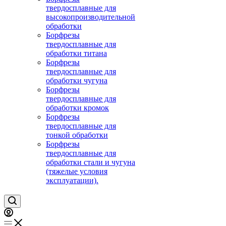
твердосплавные для
высокопроизводительной
обработки
Борфрезы
твердосплавные для
обработки титана
Борфрезы
твердосплавные для
обработки чугуна
Борфрезы
твердосплавные для
обработки кромок
Борфрезы
твердосплавные для
тонкой обработки
Борфрезы
твердосплавные для
обработки стали и чугуна
(тяжелые условия
эксплуатации).