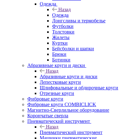
Одежда
Назад
Одежда
Лонгсливы и термобелье
Футболки
Толстовки
Жилеты
Куртки
Бейсболки и шапки
Брюки
Ботинки
Абразивные круги и диски
Назад
Абразивные круги и диски
Лепестковые круги
Шлифовальные и обдирочные круги
Отрезные круги
Фибровые круги
Фибровые круги COMBICLICK
Магнитно-Сверлильное оборудование
Корончатые сверла
Пневматический инструмент
Назад
Пневматический инструмент
Машинки пневматические