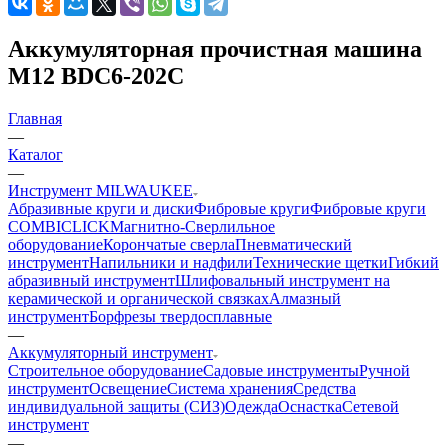
Аккумуляторная прочистная машина
M12 BDC6-202C
Главная
—
Каталог
—
Инструмент MILWAUKEE
Абразивные круги и диски
Фибровые круги
Фибровые круги
COMBICLICK
Магнитно-Сверлильное
оборудование
Корончатые сверла
Пневматический
инструмент
Напильники и надфили
Технические щетки
Гибкий
абразивный инструмент
Шлифовальный инструмент на
керамической и органической связках
Алмазный
инструмент
Борфрезы твердосплавные
—
Аккумуляторный инструмент
Строительное оборудование
Садовые инструменты
Ручной
инструмент
Освещение
Система хранения
Средства
индивидуальной защиты (СИЗ)
Одежда
Оснастка
Сетевой
инструмент
—