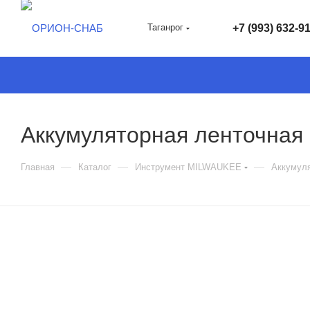
Таганрог
+7 (993) 632-9
Аккумуляторная ленточна
—
—
—
Главная
Каталог
Инструмент MILWAUKEE
Аккумул