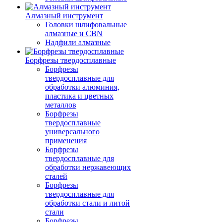
Алмазный инструмент
Головки шлифовальные
алмазные и CBN
Надфили алмазные
Борфрезы твердосплавные
Борфрезы
твердосплавные для
обработки алюминия,
пластика и цветных
металлов
Борфрезы
твердосплавные
универсального
применения
Борфрезы
твердосплавные для
обработки нержавеющих
сталей
Борфрезы
твердосплавные для
обработки стали и литой
стали
Борфрезы