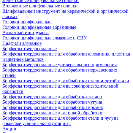
Лепестковые шлифовальные головки
Волоконные шлифовальные головки
Шлифовальный инструмент на керамической и органической
связках
Головки шлифовальные
Головки шлифовальные абразивные
Алмазный инструмент
Головки шлифовальные алмазные и CBN
Надфили алмазные
Борфрезы твердосплавные
Борфрезы твердосплавные для обработки алюминия, пластика
и цветных металлов
Борфрезы твердосплавные универсального применения
Борфрезы твердосплавные для обработки нержавеющих
сталей
Борфрезы твердосплавные для обработки стали и литой стали
Борфрезы твердосплавные для высокопроизводительной
обработки
Борфрезы твердосплавные для обработки титана
Борфрезы твердосплавные для обработки чугуна
Борфрезы твердосплавные для обработки кромок
Борфрезы твердосплавные для тонкой обработки
Борфрезы твердосплавные для обработки стали и чугуна
(тяжелые условия эксплуатации).
Акции