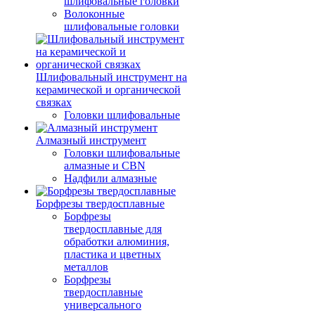
шлифовальные головки
Волоконные
шлифовальные головки
Шлифовальный инструмент на
керамической и органической
связках
Головки шлифовальные
Алмазный инструмент
Головки шлифовальные
алмазные и CBN
Надфили алмазные
Борфрезы твердосплавные
Борфрезы
твердосплавные для
обработки алюминия,
пластика и цветных
металлов
Борфрезы
твердосплавные
универсального