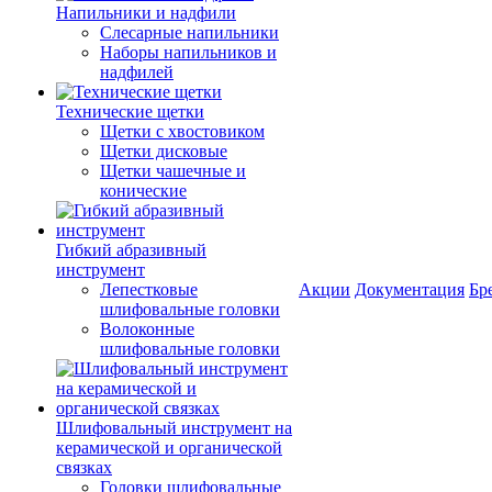
Напильники и надфили
Слесарные напильники
Наборы напильников и
надфилей
Технические щетки
Щетки с хвостовиком
Щетки дисковые
Щетки чашечные и
конические
Гибкий абразивный
инструмент
Лепестковые
Акции
Документация
Бр
шлифовальные головки
Волоконные
шлифовальные головки
Шлифовальный инструмент на
керамической и органической
связках
Головки шлифовальные