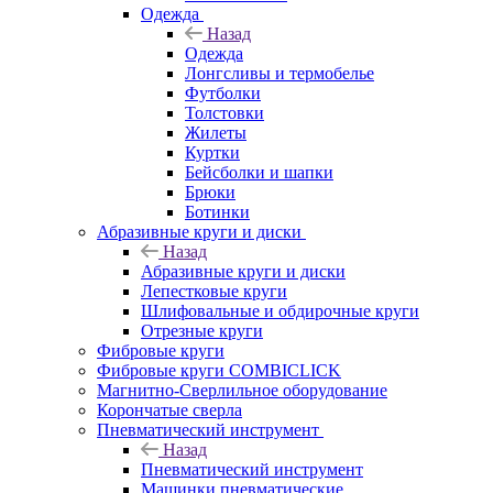
Одежда
Назад
Одежда
Лонгсливы и термобелье
Футболки
Толстовки
Жилеты
Куртки
Бейсболки и шапки
Брюки
Ботинки
Абразивные круги и диски
Назад
Абразивные круги и диски
Лепестковые круги
Шлифовальные и обдирочные круги
Отрезные круги
Фибровые круги
Фибровые круги COMBICLICK
Магнитно-Сверлильное оборудование
Корончатые сверла
Пневматический инструмент
Назад
Пневматический инструмент
Машинки пневматические