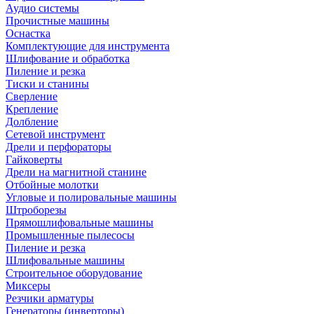
Аудио системы
Прочистные машины
Оснастка
Комплектующие для инструмента
Шлифование и обработка
Пиление и резка
Тиски и станины
Сверление
Крепление
Долбление
Сетевой инструмент
Дрели и перфораторы
Гайковерты
Дрели на магнитной станине
Отбойные молотки
Угловые и полировальные машины
Штроборезы
Прямошлифовальные машины
Промышленные пылесосы
Пиление и резка
Шлифовальные машины
Строительное оборудование
Миксеры
Резчики арматуры
Генераторы (инверторы)