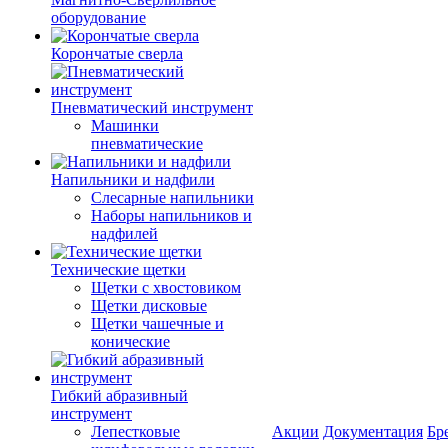
оборудование
Корончатые сверла
Пневматический инструмент
Машинки
пневматические
Напильники и надфили
Слесарные напильники
Наборы напильников и
надфилей
Технические щетки
Щетки с хвостовиком
Щетки дисковые
Щетки чашечные и
конические
Гибкий абразивный
инструмент
Лепестковые
Акции
Документация
Бр