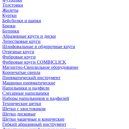
Толстовки
Жилеты
Куртки
Бейсболки и шапки
Брюки
Ботинки
Абразивные круги и диски
Лепестковые круги
Шлифовальные и обдирочные круги
Отрезные круги
Фибровые круги
Фибровые круги COMBICLICK
Магнитно-Сверлильное оборудование
Корончатые сверла
Пневматический инструмент
Машинки пневматические
Напильники и надфили
Слесарные напильники
Наборы напильников и надфилей
Технические щетки
Щетки с хвостовиком
Щетки дисковые
Щетки чашечные и конические
Гибкий абразивный инструмент