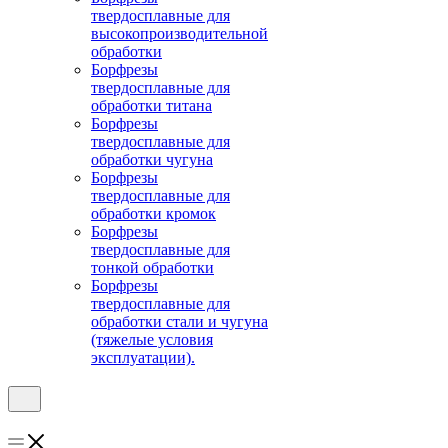
твердосплавные для
высокопроизводительной
обработки
Борфрезы
твердосплавные для
обработки титана
Борфрезы
твердосплавные для
обработки чугуна
Борфрезы
твердосплавные для
обработки кромок
Борфрезы
твердосплавные для
тонкой обработки
Борфрезы
твердосплавные для
обработки стали и чугуна
(тяжелые условия
эксплуатации).