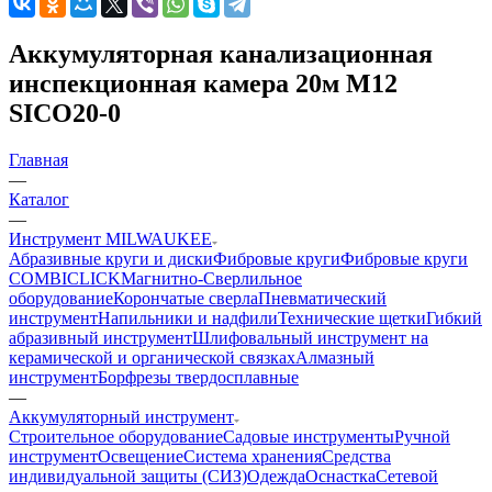
Аккумуляторная канализационная
инспекционная камера 20м M12
SICO20-0
Главная
—
Каталог
—
Инструмент MILWAUKEE
Абразивные круги и диски
Фибровые круги
Фибровые круги
COMBICLICK
Магнитно-Сверлильное
оборудование
Корончатые сверла
Пневматический
инструмент
Напильники и надфили
Технические щетки
Гибкий
абразивный инструмент
Шлифовальный инструмент на
керамической и органической связках
Алмазный
инструмент
Борфрезы твердосплавные
—
Аккумуляторный инструмент
Строительное оборудование
Садовые инструменты
Ручной
инструмент
Освещение
Система хранения
Средства
индивидуальной защиты (СИЗ)
Одежда
Оснастка
Сетевой