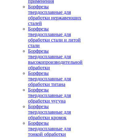
применения
Борфрезы
твердосплавные для
обработки нержавеющих
сталей
Борфрезы
твердосплавные для
обработки стали и литой
стали
Борфрезы
твердосплавные для
высокопроизводительной
обработки
Борфрезы
твердосплавные для
обработки титана
Борфрезы
твердосплавные для
обработки чугуна
Борфрезы
твердосплавные для
обработки кромок
Борфрезы
твердосплавные для
тонкой обработки