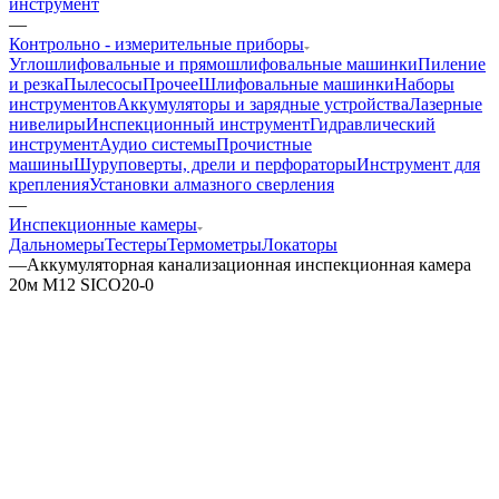
инструмент
—
Контрольно - измерительные приборы
Углошлифовальные и прямошлифовальные машинки
Пиление
и резка
Пылесосы
Прочее
Шлифовальные машинки
Наборы
инструментов
Аккумуляторы и зарядные устройства
Лазерные
нивелиры
Инспекционный инструмент
Гидравлический
инструмент
Аудио системы
Прочистные
машины
Шуруповерты, дрели и перфораторы
Инструмент для
крепления
Установки алмазного сверления
—
Инспекционные камеры
Дальномеры
Тестеры
Термометры
Локаторы
—
Аккумуляторная канализационная инспекционная камера
20м M12 SICO20-0