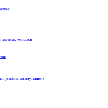
вязках
и цветных металлов
отки
ые условия эксплуатации).