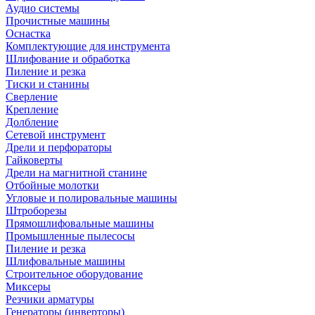
Аудио системы
Прочистные машины
Оснастка
Комплектующие для инструмента
Шлифование и обработка
Пиление и резка
Тиски и станины
Сверление
Крепление
Долбление
Сетевой инструмент
Дрели и перфораторы
Гайковерты
Дрели на магнитной станине
Отбойные молотки
Угловые и полировальные машины
Штроборезы
Прямошлифовальные машины
Промышленные пылесосы
Пиление и резка
Шлифовальные машины
Строительное оборудование
Миксеры
Резчики арматуры
Генераторы (инверторы)