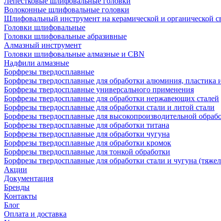
Лепестковые шлифовальные головки
Волоконные шлифовальные головки
Шлифовальный инструмент на керамической и органической с
Головки шлифовальные
Головки шлифовальные абразивные
Алмазный инструмент
Головки шлифовальные алмазные и CBN
Надфили алмазные
Борфрезы твердосплавные
Борфрезы твердосплавные для обработки алюминия, пластика 
Борфрезы твердосплавные универсального применения
Борфрезы твердосплавные для обработки нержавеющих сталей
Борфрезы твердосплавные для обработки стали и литой стали
Борфрезы твердосплавные для высокопроизводительной обраб
Борфрезы твердосплавные для обработки титана
Борфрезы твердосплавные для обработки чугуна
Борфрезы твердосплавные для обработки кромок
Борфрезы твердосплавные для тонкой обработки
Борфрезы твердосплавные для обработки стали и чугуна (тяжел
Акции
Документация
Бренды
Контакты
Блог
Оплата и доставка