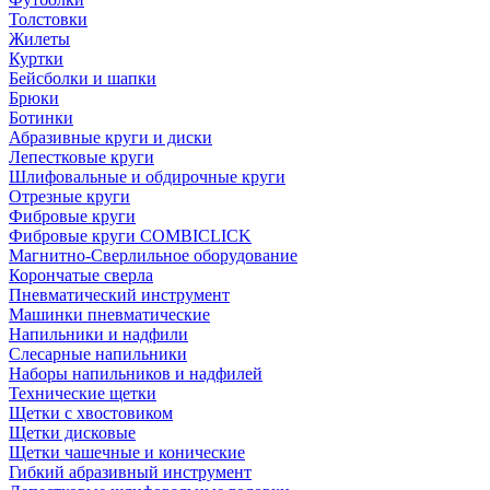
Толстовки
Жилеты
Куртки
Бейсболки и шапки
Брюки
Ботинки
Абразивные круги и диски
Лепестковые круги
Шлифовальные и обдирочные круги
Отрезные круги
Фибровые круги
Фибровые круги COMBICLICK
Магнитно-Сверлильное оборудование
Корончатые сверла
Пневматический инструмент
Машинки пневматические
Напильники и надфили
Слесарные напильники
Наборы напильников и надфилей
Технические щетки
Щетки с хвостовиком
Щетки дисковые
Щетки чашечные и конические
Гибкий абразивный инструмент