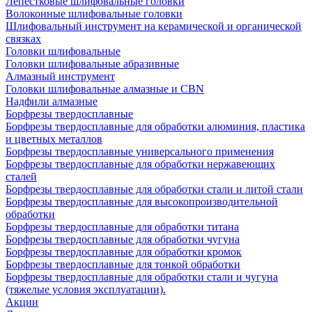
Лепестковые шлифовальные головки
Волоконные шлифовальные головки
Шлифовальный инструмент на керамической и органической
связках
Головки шлифовальные
Головки шлифовальные абразивные
Алмазный инструмент
Головки шлифовальные алмазные и CBN
Надфили алмазные
Борфрезы твердосплавные
Борфрезы твердосплавные для обработки алюминия, пластика
и цветных металлов
Борфрезы твердосплавные универсального применения
Борфрезы твердосплавные для обработки нержавеющих
сталей
Борфрезы твердосплавные для обработки стали и литой стали
Борфрезы твердосплавные для высокопроизводительной
обработки
Борфрезы твердосплавные для обработки титана
Борфрезы твердосплавные для обработки чугуна
Борфрезы твердосплавные для обработки кромок
Борфрезы твердосплавные для тонкой обработки
Борфрезы твердосплавные для обработки стали и чугуна
(тяжелые условия эксплуатации).
Акции