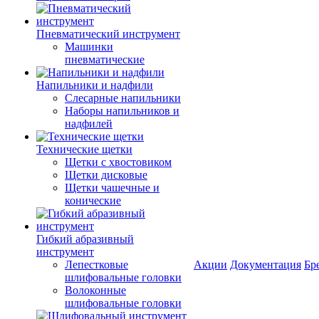
Пневматический инструмент
Машинки
пневматические
Напильники и надфили
Слесарные напильники
Наборы напильников и
надфилей
Технические щетки
Щетки с хвостовиком
Щетки дисковые
Щетки чашечные и
конические
Гибкий абразивный
инструмент
Лепестковые
Акции
Документация
Бр
шлифовальные головки
Волоконные
шлифовальные головки