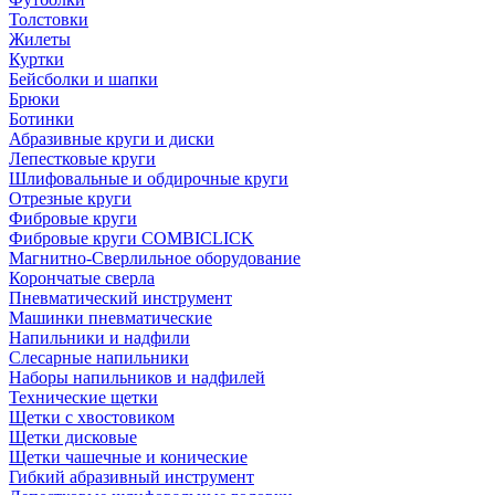
Толстовки
Жилеты
Куртки
Бейсболки и шапки
Брюки
Ботинки
Абразивные круги и диски
Лепестковые круги
Шлифовальные и обдирочные круги
Отрезные круги
Фибровые круги
Фибровые круги COMBICLICK
Магнитно-Сверлильное оборудование
Корончатые сверла
Пневматический инструмент
Машинки пневматические
Напильники и надфили
Слесарные напильники
Наборы напильников и надфилей
Технические щетки
Щетки с хвостовиком
Щетки дисковые
Щетки чашечные и конические
Гибкий абразивный инструмент