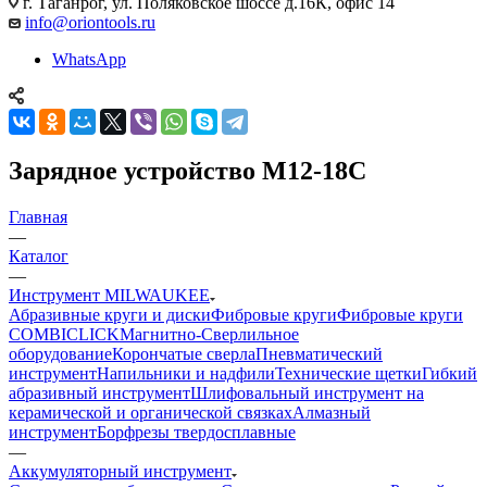
г. Таганрог, ул. Поляковское шоссе д.16К, офис 14
info@oriontools.ru
WhatsApp
Зарядное устройство M12-18C
Главная
—
Каталог
—
Инструмент MILWAUKEE
Абразивные круги и диски
Фибровые круги
Фибровые круги
COMBICLICK
Магнитно-Сверлильное
оборудование
Корончатые сверла
Пневматический
инструмент
Напильники и надфили
Технические щетки
Гибкий
абразивный инструмент
Шлифовальный инструмент на
керамической и органической связках
Алмазный
инструмент
Борфрезы твердосплавные
—
Аккумуляторный инструмент