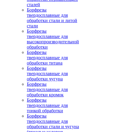
сталей
Борфрезы
твердосплавные для
обработки стали и литой
стали
Борфрезы
твердосплавные для
высокопроизводительной
обработки
Борфрезы
твердосплавные для
обработки титана
Борфрезы
твердосплавные для
обработки чугуна
Борфрезы
твердосплавные для
обработки кромок
Борфрезы
твердосплавные для
тонкой обработки
Борфрезы
твердосплавные для
обработки стали и чугуна
(тяжелые условия