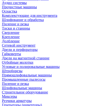
Аудио системы
Прочистные машины
Оснастка
Комплектующие для инструмента
Шлифование и обработка
Пиление и резка
Тиски и станины
Сверление
Крепление
Долбление
Сетевой инструмент
Дрели и перфораторы
Гайковерты
Дрели на магнитной станине
Отбойные молотки
Угловые и полировальные машины
Штроборезы
Прямошлифовальные машины
Промышленные пылесосы
Пиление и резка
Шлифовальные машины
Строительное оборудование
Миксеры
Резчики арматуры
Генераторы (инверторы)