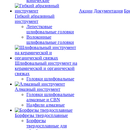
конические
Акции
Документация
Бр
Гибкий абразивный
инструмент
Лепестковые
шлифовальные головки
Волоконные
шлифовальные головки
Шлифовальный инструмент на
керамической и органической
связках
Головки шлифовальные
Алмазный инструмент
Головки шлифовальные
алмазные и CBN
Надфили алмазные
Борфрезы твердосплавные
Борфрезы
твердосплавные для