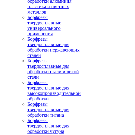
обработки алюминия,
пластика и цветных
металлов
Борфрезы
твердосплавные
универсального
применения
Борфрезы
твердосплавные для
обработки нержавеющих
сталей
Борфрезы
твердосплавные для
обработки стали и литой
стали
Борфрезы
твердосплавные для
высокопроизводительной
обработки
Борфрезы
твердосплавные для
обработки титана
Борфрезы
твердосплавные для
обработки чугуна