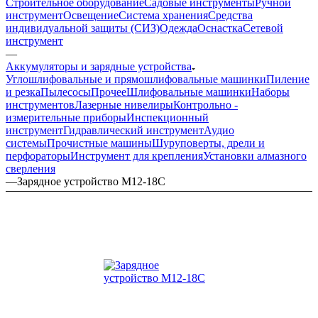
Строительное оборудование
Садовые инструменты
Ручной
инструмент
Освещение
Система хранения
Средства
индивидуальной защиты (СИЗ)
Одежда
Оснастка
Сетевой
инструмент
—
Аккумуляторы и зарядные устройства
Углошлифовальные и прямошлифовальные машинки
Пиление
и резка
Пылесосы
Прочее
Шлифовальные машинки
Наборы
инструментов
Лазерные нивелиры
Контрольно -
измерительные приборы
Инспекционный
инструмент
Гидравлический инструмент
Аудио
системы
Прочистные машины
Шуруповерты, дрели и
перфораторы
Инструмент для крепления
Установки алмазного
сверления
—
Зарядное устройство M12-18C