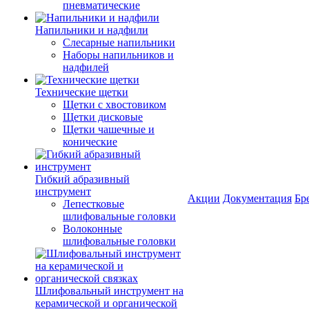
пневматические
Напильники и надфили
Слесарные напильники
Наборы напильников и
надфилей
Технические щетки
Щетки с хвостовиком
Щетки дисковые
Щетки чашечные и
конические
Гибкий абразивный
инструмент
Акции
Документация
Бр
Лепестковые
шлифовальные головки
Волоконные
шлифовальные головки
Шлифовальный инструмент на
керамической и органической