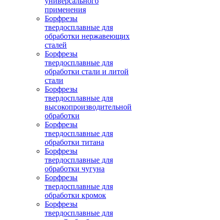
универсального
применения
Борфрезы
твердосплавные для
обработки нержавеющих
сталей
Борфрезы
твердосплавные для
обработки стали и литой
стали
Борфрезы
твердосплавные для
высокопроизводительной
обработки
Борфрезы
твердосплавные для
обработки титана
Борфрезы
твердосплавные для
обработки чугуна
Борфрезы
твердосплавные для
обработки кромок
Борфрезы
твердосплавные для