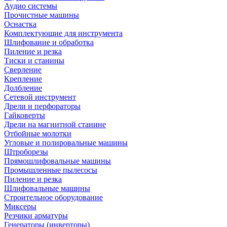
Аудио системы
Прочистные машины
Оснастка
Комплектующие для инструмента
Шлифование и обработка
Пиление и резка
Тиски и станины
Сверление
Крепление
Долбление
Сетевой инструмент
Дрели и перфораторы
Гайковерты
Дрели на магнитной станине
Отбойные молотки
Угловые и полировальные машины
Штроборезы
Прямошлифовальные машины
Промышленные пылесосы
Пиление и резка
Шлифовальные машины
Строительное оборудование
Миксеры
Резчики арматуры
Генераторы (инверторы)