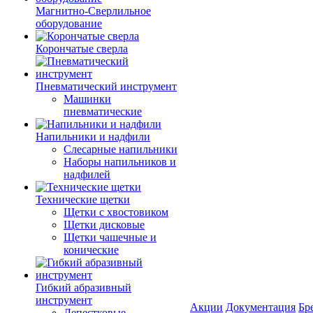
Магнитно-Сверлильное
оборудование
Корончатые сверла
Пневматический инструмент
Машинки
пневматические
Напильники и надфили
Слесарные напильники
Наборы напильников и
надфилей
Технические щетки
Щетки с хвостовиком
Щетки дисковые
Щетки чашечные и
конические
Гибкий абразивный
инструмент
Акции
Документация
Бр
Лепестковые