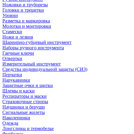
Ножовки и труборезы
Головки и трещетки
Уровни
Разметка и маркировка
Молотки и монтировки
Стамески
Ножи и лезвия
Шарнирно-губцевый инструмент
Наборы ручного инструмента
Гаечные ключи
Отвертки
Измерительный инструмент
Средства индивидуальной защиты (СИЗ)
Перчатки
Нарукавники
Защитные очки и щитки
Шлемы и каски
Респираторы и маски
Страховочные стропы
Наушники и беруши
Сигнальные жилеты
Наколенники
Одежда
Лонгсливы и термобелье
Футболки