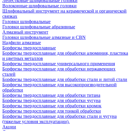
Лепестковые шлифовальные головки
Волоконные шлифовальные головки
Шлифовальный инструмент на керамической и органической
связках
Головки шлифовальные
Головки шлифовальные абразивные
Алмазный инструмент
Головки шлифовальные алмазные и CBN
Надфили алмазные
Борфрезы твердосплавные
Борфрезы твердосплавные для обработки алюминия, пластика
и цветных металлов
Борфрезы твердосплавные универсального применения
Борфрезы твердосплавные для обработки нержавеющих
сталей
Борфрезы твердосплавные для обработки стали и литой стали
Борфрезы твердосплавные для высокопроизводительной
обработки
Борфрезы твердосплавные для обработки титана
Борфрезы твердосплавные для обработки чугуна
Борфрезы твердосплавные для обработки кромок
Борфрезы твердосплавные для тонкой обработки
Борфрезы твердосплавные для обработки стали и чугуна
(тяжелые условия эксплуатации).
Акции