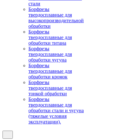
стали
Борфрезы
твердосплавные для
высокопроизводительной
обработки
Борфрезы
твердосплавные для
обработки титана
Борфрезы
твердосплавные для
обработки чугуна
Борфрезы
твердосплавные для
обработки кромок
Борфрезы
твердосплавные для
тонкой обработки
Борфрезы
твердосплавные для
обработки стали и чугуна
(тяжелые условия
эксплуатации).