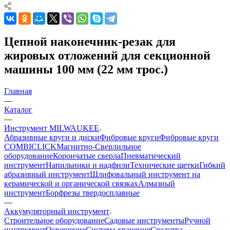
Цепной наконечник-резак для
жировых отложений для секционной
машины 100 мм (22 мм трос.)
Главная
—
Каталог
—
Инструмент MILWAUKEE
Абразивные круги и диски
Фибровые круги
Фибровые круги
COMBICLICK
Магнитно-Сверлильное
оборудование
Корончатые сверла
Пневматический
инструмент
Напильники и надфили
Технические щетки
Гибкий
абразивный инструмент
Шлифовальный инструмент на
керамической и органической связках
Алмазный
инструмент
Борфрезы твердосплавные
—
Аккумуляторный инструмент
Строительное оборудование
Садовые инструменты
Ручной
инструмент
Освещение
Система хранения
Средства