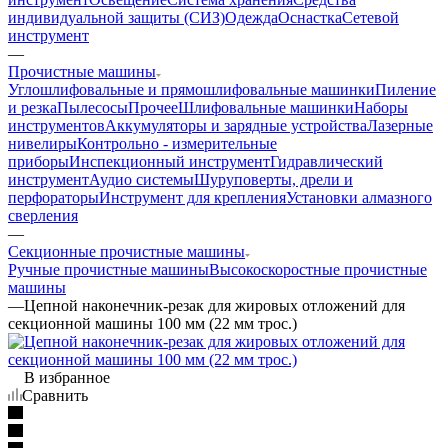
индивидуальной защиты (СИЗ)
Одежда
Оснастка
Сетевой
инструмент
—
Прочистные машины
Углошлифовальные и прямошлифовальные машинки
Пиление
и резка
Пылесосы
Прочее
Шлифовальные машинки
Наборы
инструментов
Аккумуляторы и зарядные устройства
Лазерные
нивелиры
Контрольно - измерительные
приборы
Инспекционный инструмент
Гидравлический
инструмент
Аудио системы
Шуруповерты, дрели и
перфораторы
Инструмент для крепления
Установки алмазного
сверления
—
Секционные прочистные машины
Ручные прочистные машины
Высокоскоростные прочистные
машины
—
Цепной наконечник-резак для жировых отложений для
секционной машины 100 мм (22 мм трос.)
В избранное
Сравнить