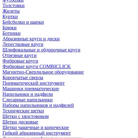
Толстовки
Жилеты
Куртки
Бейсболки и шапки
Брюки
Ботинки
Абразивные круги и диски
Лепестковые круги
Шлифовальные и обдирочные круги
Отрезные круги
Фибровые круги
Фибровые круги COMBICLICK
Магнитно-Сверлильное оборудование
Корончатые сверла
Пневматический инструмент
Машинки пневматические
Напильники и надфили
Слесарные напильники
Наборы напильников и надфилей
Технические щетки
Щетки с хвостовиком
Щетки дисковые
Щетки чашечные и конические
Гибкий абразивный инструмент