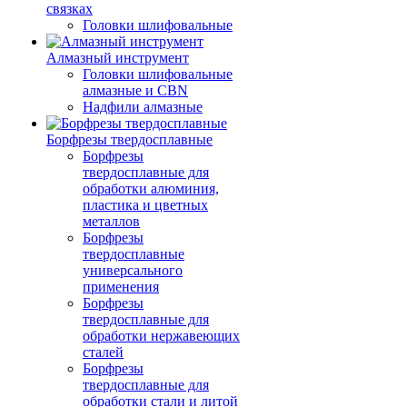
связках
Головки шлифовальные
Алмазный инструмент
Головки шлифовальные
алмазные и CBN
Надфили алмазные
Борфрезы твердосплавные
Борфрезы
твердосплавные для
обработки алюминия,
пластика и цветных
металлов
Борфрезы
твердосплавные
универсального
применения
Борфрезы
твердосплавные для
обработки нержавеющих
сталей
Борфрезы
твердосплавные для
обработки стали и литой