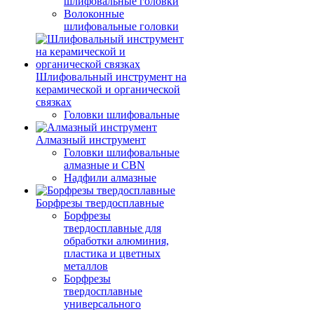
шлифовальные головки
Волоконные
шлифовальные головки
Шлифовальный инструмент на
керамической и органической
связках
Головки шлифовальные
Алмазный инструмент
Головки шлифовальные
алмазные и CBN
Надфили алмазные
Борфрезы твердосплавные
Борфрезы
твердосплавные для
обработки алюминия,
пластика и цветных
металлов
Борфрезы
твердосплавные
универсального