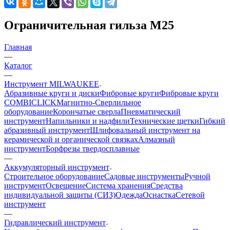
Ограничительная гильза M25
Главная
—
Каталог
—
Инструмент MILWAUKEE
Абразивные круги и диски
Фибровые круги
Фибровые круги
COMBICLICK
Магнитно-Сверлильное
оборудование
Корончатые сверла
Пневматический
инструмент
Напильники и надфили
Технические щетки
Гибкий
абразивный инструмент
Шлифовальный инструмент на
керамической и органической связках
Алмазный
инструмент
Борфрезы твердосплавные
—
Аккумуляторный инструмент
Строительное оборудование
Садовые инструменты
Ручной
инструмент
Освещение
Система хранения
Средства
индивидуальной защиты (СИЗ)
Одежда
Оснастка
Сетевой
инструмент
—
Гидравлический инструмент