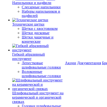
Напильники и надфили
Слесарные напильники
Наборы напильников и
надфилей
Технические щетки
Щетки с хвостовиком
Щетки дисковые
Щетки чашечные и
конические
Гибкий абразивный
инструмент
Лепестковые
Акции
Документация
Бр
шлифовальные головки
Волоконные
шлифовальные головки
Шлифовальный инструмент на
керамической и органической
связках
Головки шлифовальные