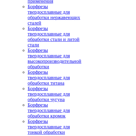
применения
Борфрезы
твердосплавные для
обработки нержавеющих
сталей
Борфрезы
твердосплавные для
обработки стали и литой
стали
Борфрезы
твердосплавные для
высокопроизводительной
обработки
Борфрезы
твердосплавные для
обработки титана
Борфрезы
твердосплавные для
обработки чугуна
Борфрезы
твердосплавные для
обработки кромок
Борфрезы
твердосплавные для
тонкой обработки