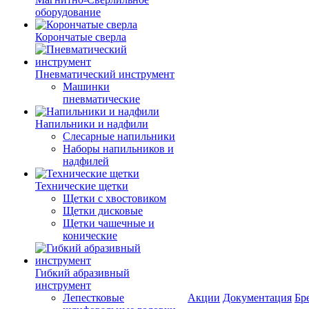
оборудование
Корончатые сверла
Пневматический инструмент
Машинки
пневматические
Напильники и надфили
Слесарные напильники
Наборы напильников и
надфилей
Технические щетки
Щетки с хвостовиком
Щетки дисковые
Щетки чашечные и
конические
Гибкий абразивный
инструмент
Лепестковые
Акции
Документация
Бр