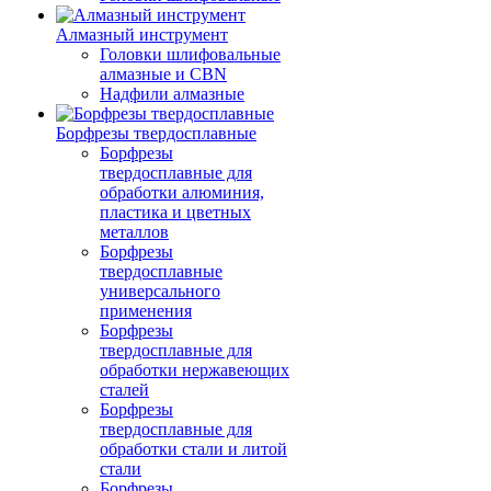
Алмазный инструмент
Головки шлифовальные
алмазные и CBN
Надфили алмазные
Борфрезы твердосплавные
Борфрезы
твердосплавные для
обработки алюминия,
пластика и цветных
металлов
Борфрезы
твердосплавные
универсального
применения
Борфрезы
твердосплавные для
обработки нержавеющих
сталей
Борфрезы
твердосплавные для
обработки стали и литой
стали
Борфрезы