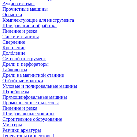
Аудио системы
Прочистные машины
Оснастка
Комплектующие для инструмента
Шлифование и обработка
Пиление и резка
Тиски и станины
Сверление
Крепление
Долбление
Сетевой инструмент
Дрели и перфораторы
Гайковерты
Дрели на магнитной станине
Отбойные молотки
Угловые и полировальные машины
Штроборезы
Прямошлифовальные машины
Промышленные пылесосы
Пиление и резка
Шлифовальные машины
Строительное оборудование
Миксеры
Резчики арматуры
Генераторы (инверторы)