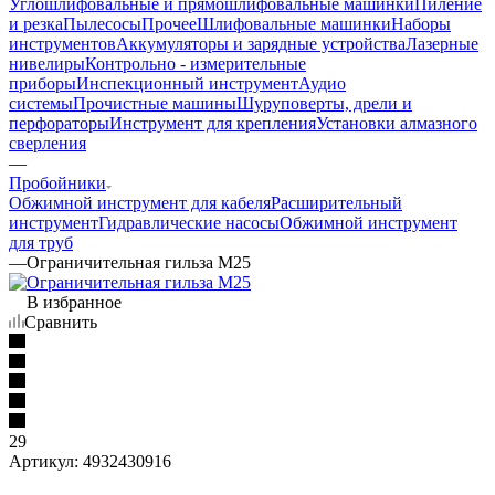
Углошлифовальные и прямошлифовальные машинки
Пиление
и резка
Пылесосы
Прочее
Шлифовальные машинки
Наборы
инструментов
Аккумуляторы и зарядные устройства
Лазерные
нивелиры
Контрольно - измерительные
приборы
Инспекционный инструмент
Аудио
системы
Прочистные машины
Шуруповерты, дрели и
перфораторы
Инструмент для крепления
Установки алмазного
сверления
—
Пробойники
Обжимной инструмент для кабеля
Расширительный
инструмент
Гидравлические насосы
Обжимной инструмент
для труб
—
Ограничительная гильза M25
В избранное
Сравнить
29
Артикул:
4932430916