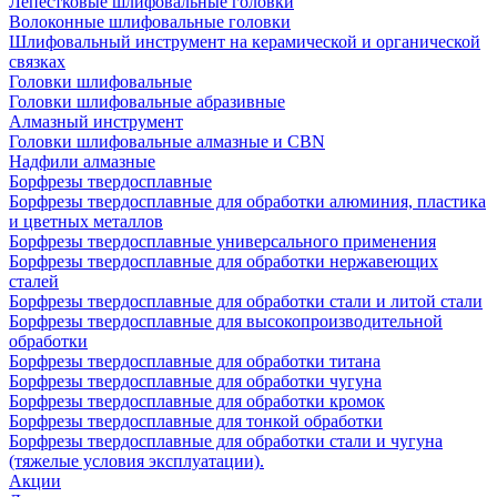
Лепестковые шлифовальные головки
Волоконные шлифовальные головки
Шлифовальный инструмент на керамической и органической
связках
Головки шлифовальные
Головки шлифовальные абразивные
Алмазный инструмент
Головки шлифовальные алмазные и CBN
Надфили алмазные
Борфрезы твердосплавные
Борфрезы твердосплавные для обработки алюминия, пластика
и цветных металлов
Борфрезы твердосплавные универсального применения
Борфрезы твердосплавные для обработки нержавеющих
сталей
Борфрезы твердосплавные для обработки стали и литой стали
Борфрезы твердосплавные для высокопроизводительной
обработки
Борфрезы твердосплавные для обработки титана
Борфрезы твердосплавные для обработки чугуна
Борфрезы твердосплавные для обработки кромок
Борфрезы твердосплавные для тонкой обработки
Борфрезы твердосплавные для обработки стали и чугуна
(тяжелые условия эксплуатации).
Акции