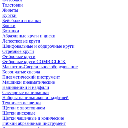
Толстовки
Жилеты
Куртки
Бейсболки и шапки
Брюки
Ботинки
Абразивные круги и диски
Лепестковые круги
Шлифовальные и обдирочные круги
Отрезные круги
Фибровые круги
Фибровые круги COMBICLICK
Магнитно-Сверлильное оборудование
Корончатые сверла
Пневматический инструмент
Машинки пневматические
Напильники и надфили
Слесарные напильники
Наборы напильников и надфилей
Технические щетки
Щетки с хвостовиком
Щетки дисковые
Щетки чашечные и конические
Гибкий абразивный инструмент