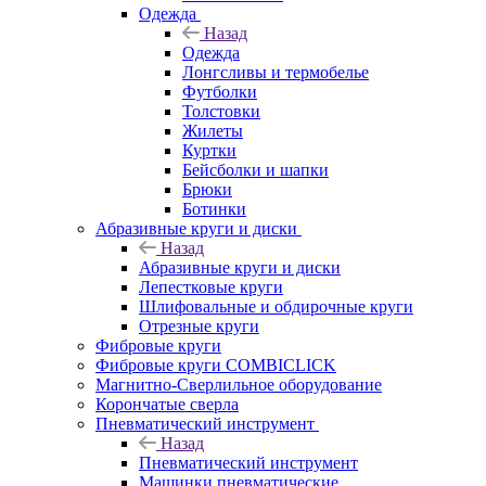
Одежда
Назад
Одежда
Лонгсливы и термобелье
Футболки
Толстовки
Жилеты
Куртки
Бейсболки и шапки
Брюки
Ботинки
Абразивные круги и диски
Назад
Абразивные круги и диски
Лепестковые круги
Шлифовальные и обдирочные круги
Отрезные круги
Фибровые круги
Фибровые круги COMBICLICK
Магнитно-Сверлильное оборудование
Корончатые сверла
Пневматический инструмент
Назад
Пневматический инструмент
Машинки пневматические