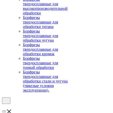
твердосплавные для
высокопроизводительной
обработки
Борфрезы
твердосплавные для
обработки титана
Борфрезы
твердосплавные для
обработки чугуна
Борфрезы
твердосплавные для
обработки кромок
Борфрезы
твердосплавные для
тонкой обработки
Борфрезы
твердосплавные для
обработки стали и чугуна
(тяжелые условия
эксплуатации).