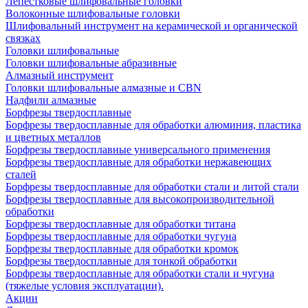
Лепестковые шлифовальные головки
Волоконные шлифовальные головки
Шлифовальный инструмент на керамической и органической
связках
Головки шлифовальные
Головки шлифовальные абразивные
Алмазный инструмент
Головки шлифовальные алмазные и CBN
Надфили алмазные
Борфрезы твердосплавные
Борфрезы твердосплавные для обработки алюминия, пластика
и цветных металлов
Борфрезы твердосплавные универсального применения
Борфрезы твердосплавные для обработки нержавеющих
сталей
Борфрезы твердосплавные для обработки стали и литой стали
Борфрезы твердосплавные для высокопроизводительной
обработки
Борфрезы твердосплавные для обработки титана
Борфрезы твердосплавные для обработки чугуна
Борфрезы твердосплавные для обработки кромок
Борфрезы твердосплавные для тонкой обработки
Борфрезы твердосплавные для обработки стали и чугуна
(тяжелые условия эксплуатации).
Акции