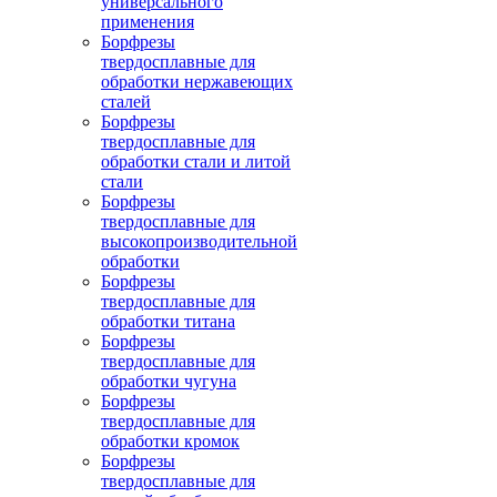
универсального
применения
Борфрезы
твердосплавные для
обработки нержавеющих
сталей
Борфрезы
твердосплавные для
обработки стали и литой
стали
Борфрезы
твердосплавные для
высокопроизводительной
обработки
Борфрезы
твердосплавные для
обработки титана
Борфрезы
твердосплавные для
обработки чугуна
Борфрезы
твердосплавные для
обработки кромок
Борфрезы
твердосплавные для