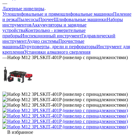
—
Лазерные нивелиры
Углошлифовальные и прямошлифовальные машинки
Пиление
и резка
Пылесосы
Прочее
Шлифовальные машинки
Наборы
инструментов
Аккумуляторы и зарядные
устройства
Контрольно - измерительные
приборы
Инспекционный инструмент
Гидравлический
инструмент
Аудио системы
Прочистные
машины
Шуруповерты, дрели и перфораторы
Инструмент для
крепления
Установки алмазного сверления
—
Набор M12 3PLSKIT-401P (нивелир с принадлежностями)
В избранное