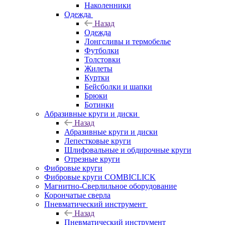
Наколенники
Одежда
Назад
Одежда
Лонгсливы и термобелье
Футболки
Толстовки
Жилеты
Куртки
Бейсболки и шапки
Брюки
Ботинки
Абразивные круги и диски
Назад
Абразивные круги и диски
Лепестковые круги
Шлифовальные и обдирочные круги
Отрезные круги
Фибровые круги
Фибровые круги COMBICLICK
Магнитно-Сверлильное оборудование
Корончатые сверла
Пневматический инструмент
Назад
Пневматический инструмент