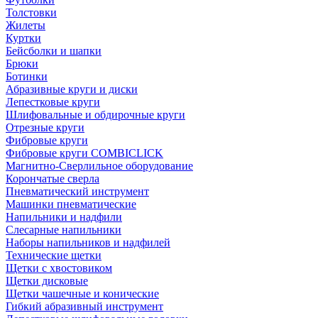
Толстовки
Жилеты
Куртки
Бейсболки и шапки
Брюки
Ботинки
Абразивные круги и диски
Лепестковые круги
Шлифовальные и обдирочные круги
Отрезные круги
Фибровые круги
Фибровые круги COMBICLICK
Магнитно-Сверлильное оборудование
Корончатые сверла
Пневматический инструмент
Машинки пневматические
Напильники и надфили
Слесарные напильники
Наборы напильников и надфилей
Технические щетки
Щетки с хвостовиком
Щетки дисковые
Щетки чашечные и конические
Гибкий абразивный инструмент