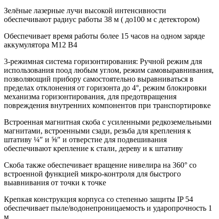
Зелёные лазерные лучи высокой интенсивности
обеспечивают радиус работы 38 м ( до100 м с детектором)
Обеспечивает время работы более 15 часов на одном заряде
аккумулятора M12 B4
3-режимная система горизонтирования: Ручной режим для
использования поод любым углом, режим самовыравнивания,
позволяющий прибору самостоятельно выравниваться в
пределах отклонения от горизонта до 4°, режим блокировки
механизма горизонтирования, для предотвращения
повреждения внутренних компонентов при транспортировке
Встроенная магнитная скоба с усиленными редкоземельными
магнитами, встроенными сзади, резьба для крепления к
штативу ¼″ и ⅝″ и отверстие для подвешивания
обеспечивают крепление к стали, дереву и к штативу
Скоба также обеспечивает вращение нивелира на 360° со
встроенной функцией микро-контроля для быстрого
выавнивания от точки к точке
Крепкая конструкция корпуса со степенью защиты IP 54
обеспечивает пыле/водонепроницаемость и ударопрочность 1
м