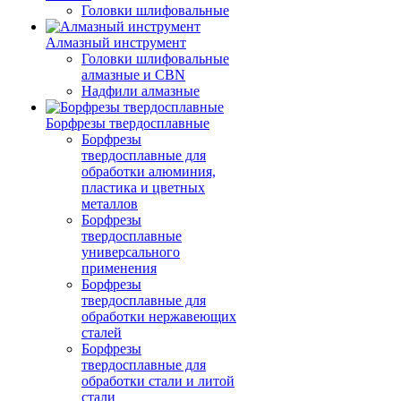
Головки шлифовальные
Алмазный инструмент
Головки шлифовальные
алмазные и CBN
Надфили алмазные
Борфрезы твердосплавные
Борфрезы
твердосплавные для
обработки алюминия,
пластика и цветных
металлов
Борфрезы
твердосплавные
универсального
применения
Борфрезы
твердосплавные для
обработки нержавеющих
сталей
Борфрезы
твердосплавные для
обработки стали и литой
стали