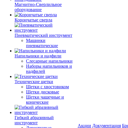
Магнитно-Сверлильное
оборудование
Корончатые сверла
Пневматический инструмент
Машинки
пневматические
Напильники и надфили
Слесарные напильники
Наборы напильников и
надфилей
Технические щетки
Щетки с хвостовиком
Щетки дисковые
Щетки чашечные и
конические
Гибкий абразивный
инструмент
Акции
Документация
Бр
Лепестковые