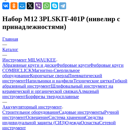
Набор M12 3PLSKIT-401P (нивелир с
принадлежностями)
Главная
—
Каталог
—
Инструмент MILWAUKEE
Абразивные круги и диски
Фибровые круги
Фибровые круги
COMBICLICK
Магнитно-Сверлильное
оборудование
Корончатые сверла
Пневматический
инструмент
Напильники и надфили
Технические щетки
Гибкий
абразивный инструмент
Шлифовальный инструмент на
керамической и органической связках
Алмазный
инструмент
Борфрезы твердосплавные
—
Аккумуляторный инструмент
Строительное оборудование
Садовые инструменты
Ручной
инструмент
Освещение
Система хранения
Средства
индивидуальной защиты (СИЗ)
Одежда
Оснастка
Сетевой
инструмент