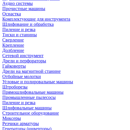
Аудио системы
Прочистные машины
Оснастка
Комплектующие для инструмента
Шлифование и обработка
Пиление и резка
Тиски и станины
Сверление
Крепление
Долбление
Сетевой инструмент
Дрели и перфораторы
Гайковерты
Дрели на магнитной станине
Отбойные молотки
Угловые и полировальные машины
Штроборезы
Прямошлифовальные машины
Промышленные пылесосы
Пиление и резка
Шлифовальные машины
Строительное оборудование
Миксеры
Резчики арматуры
Генераторы (инверторы)