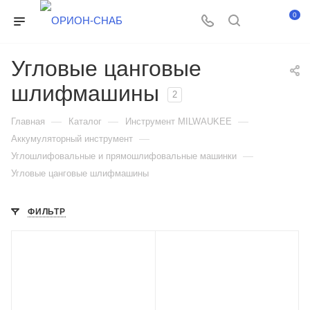
0
Угловые цанговые
шлифмашины
2
—
—
—
Главная
Каталог
Инструмент MILWAUKEE
—
Аккумуляторный инструмент
—
Углошлифовальные и прямошлифовальные машинки
Угловые цанговые шлифмашины
ФИЛЬТР