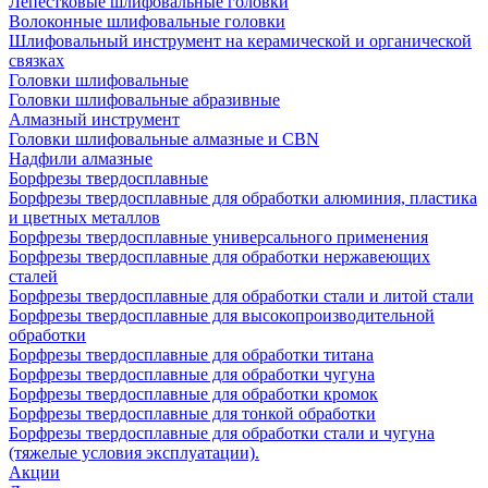
Лепестковые шлифовальные головки
Волоконные шлифовальные головки
Шлифовальный инструмент на керамической и органической
связках
Головки шлифовальные
Головки шлифовальные абразивные
Алмазный инструмент
Головки шлифовальные алмазные и CBN
Надфили алмазные
Борфрезы твердосплавные
Борфрезы твердосплавные для обработки алюминия, пластика
и цветных металлов
Борфрезы твердосплавные универсального применения
Борфрезы твердосплавные для обработки нержавеющих
сталей
Борфрезы твердосплавные для обработки стали и литой стали
Борфрезы твердосплавные для высокопроизводительной
обработки
Борфрезы твердосплавные для обработки титана
Борфрезы твердосплавные для обработки чугуна
Борфрезы твердосплавные для обработки кромок
Борфрезы твердосплавные для тонкой обработки
Борфрезы твердосплавные для обработки стали и чугуна
(тяжелые условия эксплуатации).
Акции