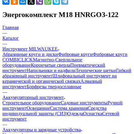
Энергокомплект M18 HNRGO3-122
Главная
—
Каталог
—
Инструмент MILWAUKEE
Абразивные круги и диски
Фибровые круги
Фибровые круги
COMBICLICK
Магнитно-Сверлильное
оборудование
Корончатые сверла
Пневматический
инструмент
Напильники и надфили
Технические щетки
Гибкий
абразивный инструмент
Шлифовальный инструмент на
керамической и органической связках
Алмазный
инструмент
Борфрезы твердосплавные
—
Аккумуляторный инструмент
Строительное оборудование
Садовые инструменты
Ручной
инструмент
Освещение
Система хранения
Средства
индивидуальной защиты (СИЗ)
Одежда
Оснастка
Сетевой
инструмент
—
Аккумуляторы и зарядные устройства