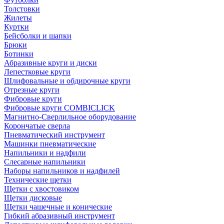
Толстовки
Жилеты
Куртки
Бейсболки и шапки
Брюки
Ботинки
Абразивные круги и диски
Лепестковые круги
Шлифовальные и обдирочные круги
Отрезные круги
Фибровые круги
Фибровые круги COMBICLICK
Магнитно-Сверлильное оборудование
Корончатые сверла
Пневматический инструмент
Машинки пневматические
Напильники и надфили
Слесарные напильники
Наборы напильников и надфилей
Технические щетки
Щетки с хвостовиком
Щетки дисковые
Щетки чашечные и конические
Гибкий абразивный инструмент