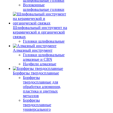
шлифовальные головки
Волоконные
шлифовальные головки
Шлифовальный инструмент на
керамической и органической
связках
Головки шлифовальные
Алмазный инструмент
Головки шлифовальные
алмазные и CBN
Надфили алмазные
Борфрезы твердосплавные
Борфрезы
твердосплавные для
обработки алюминия,
пластика и цветных
металлов
Борфрезы
твердосплавные
универсального