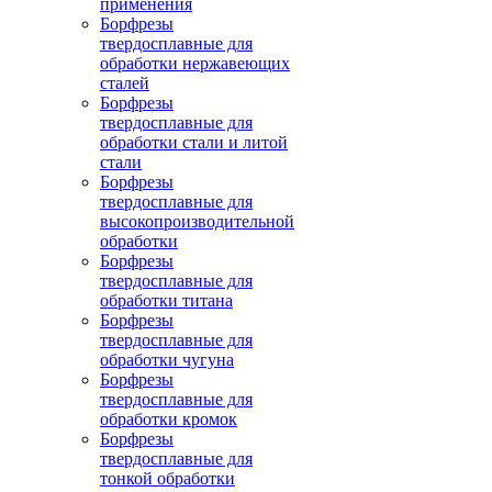
применения
Борфрезы
твердосплавные для
обработки нержавеющих
сталей
Борфрезы
твердосплавные для
обработки стали и литой
стали
Борфрезы
твердосплавные для
высокопроизводительной
обработки
Борфрезы
твердосплавные для
обработки титана
Борфрезы
твердосплавные для
обработки чугуна
Борфрезы
твердосплавные для
обработки кромок
Борфрезы
твердосплавные для
тонкой обработки