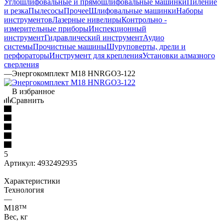
Углошлифовальные и прямошлифовальные машинки
Пиление
и резка
Пылесосы
Прочее
Шлифовальные машинки
Наборы
инструментов
Лазерные нивелиры
Контрольно -
измерительные приборы
Инспекционный
инструмент
Гидравлический инструмент
Аудио
системы
Прочистные машины
Шуруповерты, дрели и
перфораторы
Инструмент для крепления
Установки алмазного
сверления
—
Энергокомплект M18 HNRGO3-122
В избранное
Сравнить
5
Артикул:
4932492935
Характеристики
Технология
—
M18™
Вес, кг