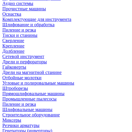
Аудио системы
Прочистные машины
Оснастка
Комплектующие для инструмента
Шлифование и обработка
Пиление и резка
Тиски и станины
Сверление
Крепление
Долбление
Сетевой инструмент
Дрели и перфораторы
Гайковерты
Дрели на магнитной станине
Отбойные молотки
Угловые и полировальные машины
Штроборезы
Прямошлифовальные машины
Промышленные пылесосы
Пиление и резка
Шлифовальные машины
Строительное оборудование
Миксеры
Резчики арматуры
Генераторы (инверторы)