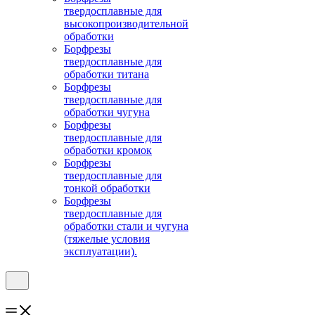
твердосплавные для
высокопроизводительной
обработки
Борфрезы
твердосплавные для
обработки титана
Борфрезы
твердосплавные для
обработки чугуна
Борфрезы
твердосплавные для
обработки кромок
Борфрезы
твердосплавные для
тонкой обработки
Борфрезы
твердосплавные для
обработки стали и чугуна
(тяжелые условия
эксплуатации).