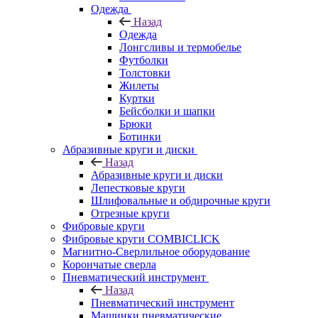
Одежда
Назад
Одежда
Лонгсливы и термобелье
Футболки
Толстовки
Жилеты
Куртки
Бейсболки и шапки
Брюки
Ботинки
Абразивные круги и диски
Назад
Абразивные круги и диски
Лепестковые круги
Шлифовальные и обдирочные круги
Отрезные круги
Фибровые круги
Фибровые круги COMBICLICK
Магнитно-Сверлильное оборудование
Корончатые сверла
Пневматический инструмент
Назад
Пневматический инструмент
Машинки пневматические