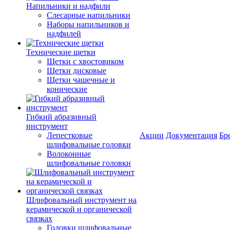
Напильники и надфили
Слесарные напильники
Наборы напильников и
надфилей
Технические щетки
Щетки с хвостовиком
Щетки дисковые
Щетки чашечные и
конические
Гибкий абразивный
инструмент
Лепестковые
Акции
Документация
Бр
шлифовальные головки
Волоконные
шлифовальные головки
Шлифовальный инструмент на
керамической и органической
связках
Головки шлифовальные