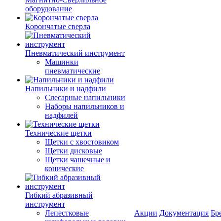
оборудование
Корончатые сверла
Пневматический инструмент
Машинки
пневматические
Напильники и надфили
Слесарные напильники
Наборы напильников и
надфилей
Технические щетки
Щетки с хвостовиком
Щетки дисковые
Щетки чашечные и
конические
Гибкий абразивный
инструмент
Лепестковые
Акции
Документация
Бр