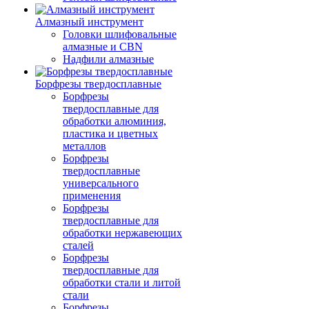
Алмазный инструмент
Головки шлифовальные
алмазные и CBN
Надфили алмазные
Борфрезы твердосплавные
Борфрезы
твердосплавные для
обработки алюминия,
пластика и цветных
металлов
Борфрезы
твердосплавные
универсального
применения
Борфрезы
твердосплавные для
обработки нержавеющих
сталей
Борфрезы
твердосплавные для
обработки стали и литой
стали
Борфрезы