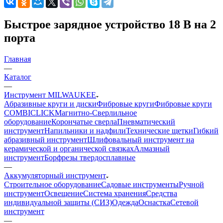
Быстрое зарядное устройство 18 В на 2
порта
Главная
—
Каталог
—
Инструмент MILWAUKEE
Абразивные круги и диски
Фибровые круги
Фибровые круги
COMBICLICK
Магнитно-Сверлильное
оборудование
Корончатые сверла
Пневматический
инструмент
Напильники и надфили
Технические щетки
Гибкий
абразивный инструмент
Шлифовальный инструмент на
керамической и органической связках
Алмазный
инструмент
Борфрезы твердосплавные
—
Аккумуляторный инструмент
Строительное оборудование
Садовые инструменты
Ручной
инструмент
Освещение
Система хранения
Средства
индивидуальной защиты (СИЗ)
Одежда
Оснастка
Сетевой
инструмент
—