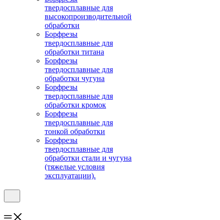
твердосплавные для
высокопроизводительной
обработки
Борфрезы
твердосплавные для
обработки титана
Борфрезы
твердосплавные для
обработки чугуна
Борфрезы
твердосплавные для
обработки кромок
Борфрезы
твердосплавные для
тонкой обработки
Борфрезы
твердосплавные для
обработки стали и чугуна
(тяжелые условия
эксплуатации).