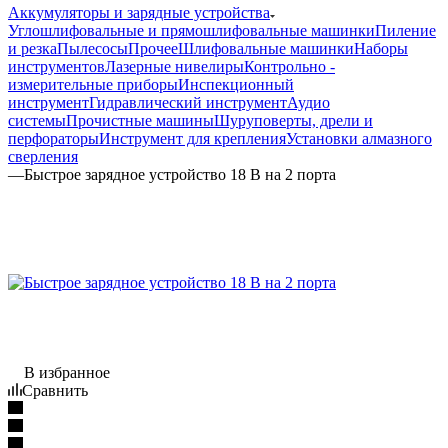
Аккумуляторы и зарядные устройства
Углошлифовальные и прямошлифовальные машинки
Пиление
и резка
Пылесосы
Прочее
Шлифовальные машинки
Наборы
инструментов
Лазерные нивелиры
Контрольно -
измерительные приборы
Инспекционный
инструмент
Гидравлический инструмент
Аудио
системы
Прочистные машины
Шуруповерты, дрели и
перфораторы
Инструмент для крепления
Установки алмазного
сверления
—
Быстрое зарядное устройство 18 В на 2 порта
В избранное
Сравнить