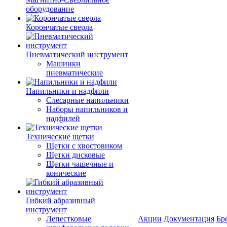
оборудование
Корончатые сверла
Пневматический инструмент
Машинки
пневматические
Напильники и надфили
Слесарные напильники
Наборы напильников и
надфилей
Технические щетки
Щетки с хвостовиком
Щетки дисковые
Щетки чашечные и
конические
Гибкий абразивный
инструмент
Лепестковые
Акции
Документация
Бр