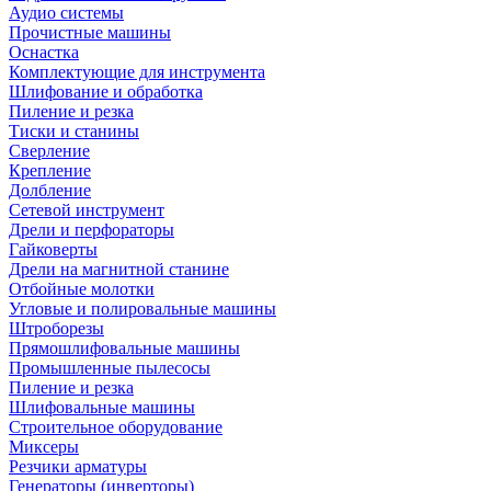
Аудио системы
Прочистные машины
Оснастка
Комплектующие для инструмента
Шлифование и обработка
Пиление и резка
Тиски и станины
Сверление
Крепление
Долбление
Сетевой инструмент
Дрели и перфораторы
Гайковерты
Дрели на магнитной станине
Отбойные молотки
Угловые и полировальные машины
Штроборезы
Прямошлифовальные машины
Промышленные пылесосы
Пиление и резка
Шлифовальные машины
Строительное оборудование
Миксеры
Резчики арматуры
Генераторы (инверторы)