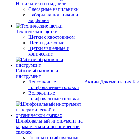
Напильники и надфили
Слесарные напильники
Наборы напильников и
надфилей
Технические щетки
Щетки с хвостовиком
Щетки дисковые
Щетки чашечные и
конические
Гибкий абразивный
инструмент
Лепестковые
Акции
Документация
Бр
шлифовальные головки
Волоконные
шлифовальные головки
Шлифовальный инструмент на
керамической и органической
связках
Головки шлифовальные