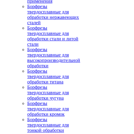
применения
Борфрезы
твердосплавные для
обработки нержавеющих
сталей
Борфрезы
твердосплавные для
обработки стали и литой
стали
Борфрезы
твердосплавные для
высокопроизводительной
обработки
Борфрезы
твердосплавные для
обработки титана
Борфрезы
твердосплавные для
обработки чугуна
Борфрезы
твердосплавные для
обработки кромок
Борфрезы
твердосплавные для
тонкой обработки