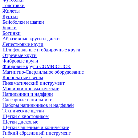
Толстовки
Жилеты
Куртки
Бейсболки и шапки
Брюки
Ботинки
Абразивные круги и диски
Лепестковые круги
Шлифовальные и обдирочные круги
Отрезные круги
Фибровые круги
Фибровые круги COMBICLICK
Магнитно-Сверлильное оборудование
Корончатые сверла
Пневматический инструмент
Машинки пневматические
Напильники и надфили
Слесарные напильники
Наборы напильников и надфилей
Технические щетки
Щетки с хвостовиком
Щетки дисковые
Щетки чашечные и конические
Гибкий абразивный инструмент