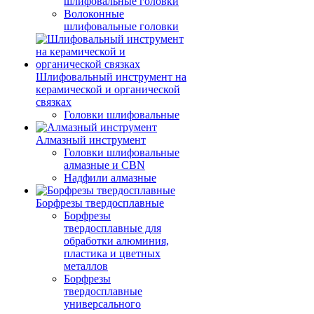
шлифовальные головки
Волоконные
шлифовальные головки
Шлифовальный инструмент на
керамической и органической
связках
Головки шлифовальные
Алмазный инструмент
Головки шлифовальные
алмазные и CBN
Надфили алмазные
Борфрезы твердосплавные
Борфрезы
твердосплавные для
обработки алюминия,
пластика и цветных
металлов
Борфрезы
твердосплавные
универсального