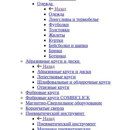
Одежда
Назад
Одежда
Лонгсливы и термобелье
Футболки
Толстовки
Жилеты
Куртки
Бейсболки и шапки
Брюки
Ботинки
Абразивные круги и диски
Назад
Абразивные круги и диски
Лепестковые круги
Шлифовальные и обдирочные круги
Отрезные круги
Фибровые круги
Фибровые круги COMBICLICK
Магнитно-Сверлильное оборудование
Корончатые сверла
Пневматический инструмент
Назад
Пневматический инструмент
Машинки пневматические