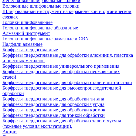
Лепестковые шлифовальные головки
Волоконные шлифовальные головки
Шлифовальный инструмент на керамической и органической
связках
Головки шлифовальные
Головки шлифовальные абразивные
Алмазный инструмент
Головки шлифовальные алмазные и CBN
Надфили алмазные
Борфрезы твердосплавные
Борфрезы твердосплавные для обработки алюминия, пластика
и цветных металлов
Борфрезы твердосплавные универсального применения
Борфрезы твердосплавные для обработки нержавеющих
сталей
Борфрезы твердосплавные для обработки стали и литой стали
Борфрезы твердосплавные для высокопроизводительной
обработки
Борфрезы твердосплавные для обработки титана
Борфрезы твердосплавные для обработки чугуна
Борфрезы твердосплавные для обработки кромок
Борфрезы твердосплавные для тонкой обработки
Борфрезы твердосплавные для обработки стали и чугуна
(тяжелые условия эксплуатации).
Акции