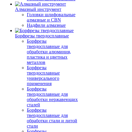
Алмазный инструмент
Головки шлифовальные
алмазные и CBN
Надфили алмазные
Борфрезы твердосплавные
Борфрезы
твердосплавные для
обработки алюминия,
пластика и цветных
металлов
Борфрезы
твердосплавные
универсального
применения
Борфрезы
твердосплавные для
обработки нержавеющих
сталей
Борфрезы
твердосплавные для
обработки стали и литой
стали
Борфрезы