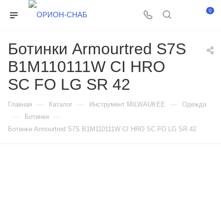
0
Ботинки Armourtred S7S
B1M110111W CI HRO
SC FO LG SR 42
—
—
—
Главная
Каталог
Инструмент MILWAUKEE
Одежда
—
—
Ботинки
Ботинки Armourtred S7S B1M110111W CI HRO SC FO LG SR 42