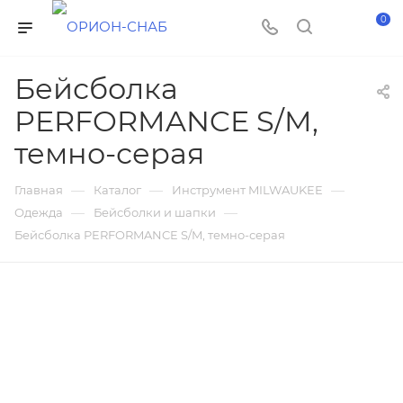
0
Бейсболка
PERFORMANCE S/M,
темно-серая
—
—
—
Главная
Каталог
Инструмент MILWAUKEE
—
—
Одежда
Бейсболки и шапки
Бейсболка PERFORMANCE S/M, темно-серая