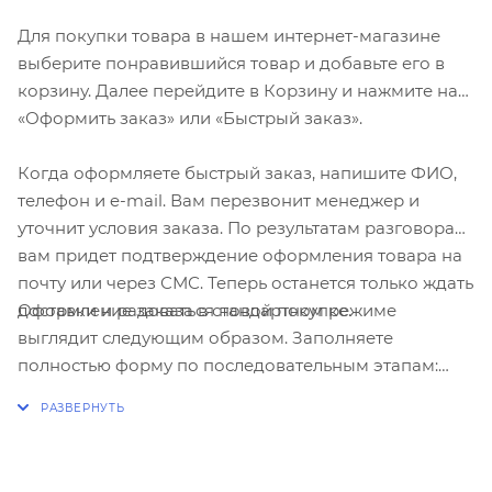
Для покупки товара в нашем интернет-магазине
выберите понравившийся товар и добавьте его в
корзину. Далее перейдите в Корзину и нажмите на
«Оформить заказ» или «Быстрый заказ».
Когда оформляете быстрый заказ, напишите ФИО,
телефон и e-mail. Вам перезвонит менеджер и
уточнит условия заказа. По результатам разговора
вам придет подтверждение оформления товара на
почту или через СМС. Теперь останется только ждать
Оформление заказа в стандартном режиме
доставки и радоваться новой покупке.
выглядит следующим образом. Заполняете
полностью форму по последовательным этапам:
адрес, способ доставки, оплаты, данные о себе.
Советуем в комментарии к заказу написать
информацию, которая поможет курьеру вас найти.
Нажмите кнопку «Оформить заказ».