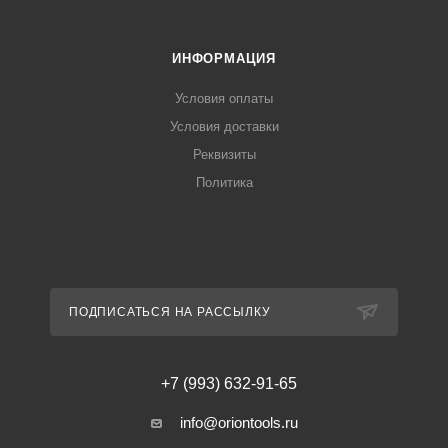
производительностью
ИНФОРМАЦИЯ
Работа при температуре до -20 градусов
Условия оплаты
Полностью металлическая двухсторонняя клипса
Условия доставки
Реквизиты
Встроенный указатель уровня заряда
Политика
Яркая светодиодная подсветка рабочей зоны
Работает со всеми аккумуляторами MILWAUKEE M12
ПОДПИСАТЬСЯ НА РАССЫЛКУ
+7 (993) 632-91-65
info@oriontools.ru