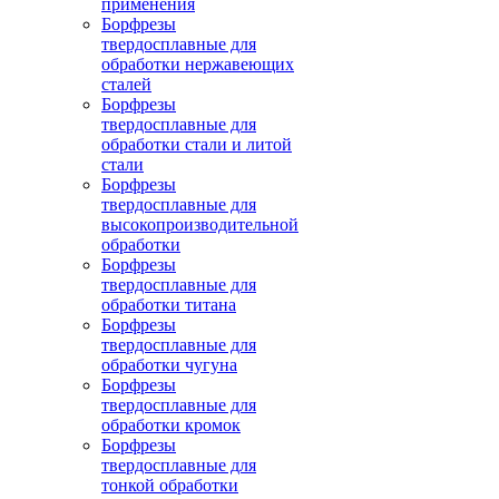
применения
Борфрезы
твердосплавные для
обработки нержавеющих
сталей
Борфрезы
твердосплавные для
обработки стали и литой
стали
Борфрезы
твердосплавные для
высокопроизводительной
обработки
Борфрезы
твердосплавные для
обработки титана
Борфрезы
твердосплавные для
обработки чугуна
Борфрезы
твердосплавные для
обработки кромок
Борфрезы
твердосплавные для
тонкой обработки