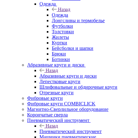
Одежда
Назад
Одежда
Лонгсливы и термобелье
Футболки
Толстовки
Жилеты
Куртки
Бейсболки и шапки
Брюки
Ботинки
Абразивные круги и диски
Назад
Абразивные круги и диски
Лепестковые круги
Шлифовальные и обдирочные круги
Отрезные круги
Фибровые круги
Фибровые круги COMBICLICK
Магнитно-Сверлильное оборудование
Корончатые сверла
Пневматический инструмент
Назад
Пневматический инструмент
Машинки пневматические