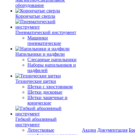
оборудование
Корончатые сверла
Пневматический инструмент
Машинки
пневматические
Напильники и надфили
Слесарные напильники
Наборы напильников и
надфилей
Технические щетки
Щетки с хвостовиком
Щетки дисковые
Щетки чашечные и
конические
Гибкий абразивный
инструмент
Лепестковые
Акции
Документация
Бр