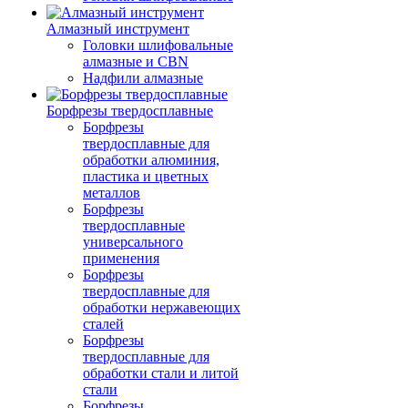
Алмазный инструмент
Головки шлифовальные
алмазные и CBN
Надфили алмазные
Борфрезы твердосплавные
Борфрезы
твердосплавные для
обработки алюминия,
пластика и цветных
металлов
Борфрезы
твердосплавные
универсального
применения
Борфрезы
твердосплавные для
обработки нержавеющих
сталей
Борфрезы
твердосплавные для
обработки стали и литой
стали
Борфрезы