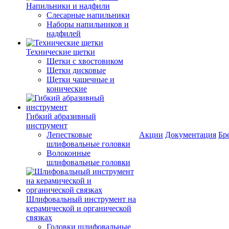
Напильники и надфили
Слесарные напильники
Наборы напильников и
надфилей
Технические щетки
Щетки с хвостовиком
Щетки дисковые
Щетки чашечные и
конические
Гибкий абразивный
инструмент
Лепестковые
Акции
Документация
Бр
шлифовальные головки
Волоконные
шлифовальные головки
Шлифовальный инструмент на
керамической и органической
связках
Головки шлифовальные