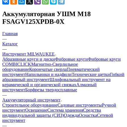
Аккумуляторная УШМ M18
FSAGV125XPDB-0X
Главная
—
Каталог
—
Инструмент MILWAUKEE
Абразивные круги и диски
Фибровые круги
Фибровые круги
COMBICLICK
Магнитно-Сверлильное
оборудование
Корончатые сверла
Пневматический
инструмент
Напильники и надфили
Технические щетки
Гибкий
абразивный инструмент
Шлифовальный инструмент на
керамической и органической связках
Алмазный
инструмент
Борфрезы твердосплавные
—
Аккумуляторный инструмент
Строительное оборудование
Садовые инструменты
Ручной
инструмент
Освещение
Система хранения
Средства
индивидуальной защиты (СИЗ)
Одежда
Оснастка
Сетевой
инструмент
—