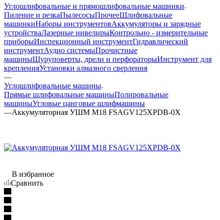
Углошлифовальные и прямошлифовальные машинки
Пиление и резка
Пылесосы
Прочее
Шлифовальные
машинки
Наборы инструментов
Аккумуляторы и зарядные
устройства
Лазерные нивелиры
Контрольно - измерительные
приборы
Инспекционный инструмент
Гидравлический
инструмент
Аудио системы
Прочистные
машины
Шуруповерты, дрели и перфораторы
Инструмент для
крепления
Установки алмазного сверления
—
Углошлифовальные машины
Прямые шлифовальные машины
Полировальные
машины
Угловые цанговые шлифмашины
—
Аккумуляторная УШМ M18 FSAGV125XPDB-0X
В избранное
Сравнить