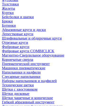
Толстовки
Жилеты
Куртки
Бейсболки и шапки
Брюки
Ботинки
Абразивные круги и диски
Лепестковые круги
Шлифовальные и обдирочные круги
Отрезные круги
Фибровые круги
Фибровые круги COMBICLICK
Магнитно-Сверлильное оборудование
Корончатые сверла
Пневматический инструмент
Машинки пневматические
Напильники и надфили
Слесарные напильники
Наборы напильников и надфилей
Технические щетки
Щетки с хвостовиком
Щетки дисковые
Щетки чашечные и конические
Гибкий абразивный инструмент