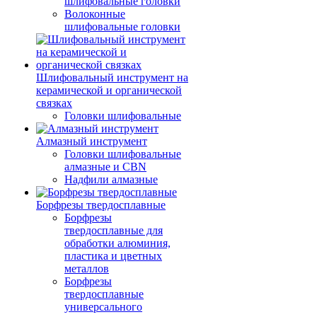
шлифовальные головки
Волоконные
шлифовальные головки
Шлифовальный инструмент на
керамической и органической
связках
Головки шлифовальные
Алмазный инструмент
Головки шлифовальные
алмазные и CBN
Надфили алмазные
Борфрезы твердосплавные
Борфрезы
твердосплавные для
обработки алюминия,
пластика и цветных
металлов
Борфрезы
твердосплавные
универсального