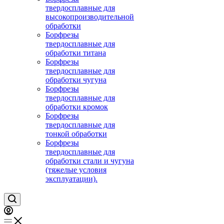
твердосплавные для
высокопроизводительной
обработки
Борфрезы
твердосплавные для
обработки титана
Борфрезы
твердосплавные для
обработки чугуна
Борфрезы
твердосплавные для
обработки кромок
Борфрезы
твердосплавные для
тонкой обработки
Борфрезы
твердосплавные для
обработки стали и чугуна
(тяжелые условия
эксплуатации).