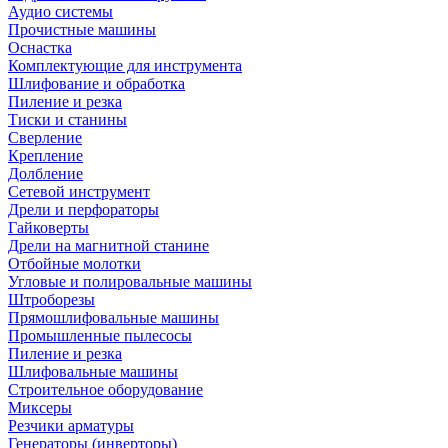
Аудио системы
Прочистные машины
Оснастка
Комплектующие для инструмента
Шлифование и обработка
Пиление и резка
Тиски и станины
Сверление
Крепление
Долбление
Сетевой инструмент
Дрели и перфораторы
Гайковерты
Дрели на магнитной станине
Отбойные молотки
Угловые и полировальные машины
Штроборезы
Прямошлифовальные машины
Промышленные пылесосы
Пиление и резка
Шлифовальные машины
Строительное оборудование
Миксеры
Резчики арматуры
Генераторы (инверторы)