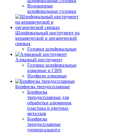
шлифовальные головки
Волоконные
шлифовальные головки
Шлифовальный инструмент на
керамической и органической
связках
Головки шлифовальные
Алмазный инструмент
Головки шлифовальные
алмазные и CBN
Надфили алмазные
Борфрезы твердосплавные
Борфрезы
твердосплавные для
обработки алюминия,
пластика и цветных
металлов
Борфрезы
твердосплавные
универсального