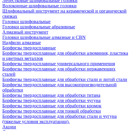
Лепестковые шлифовальные головки
Волоконные шлифовальные головки
Шлифовальный инструмент на керамической и органической
связках
Головки шлифовальные
Головки шлифовальные абразивные
Алмазный инструмент
Головки шлифовальные алмазные и CBN
Надфили алмазные
Борфрезы твердосплавные
Борфрезы твердосплавные для обработки алюминия, пластика
и цветных металлов
Борфрезы твердосплавные универсального применения
Борфрезы твердосплавные для обработки нержавеющих
сталей
Борфрезы твердосплавные для обработки стали и литой стали
Борфрезы твердосплавные для высокопроизводительной
обработки
Борфрезы твердосплавные для обработки титана
Борфрезы твердосплавные для обработки чугуна
Борфрезы твердосплавные для обработки кромок
Борфрезы твердосплавные для тонкой обработки
Борфрезы твердосплавные для обработки стали и чугуна
(тяжелые условия эксплуатации).
Акции