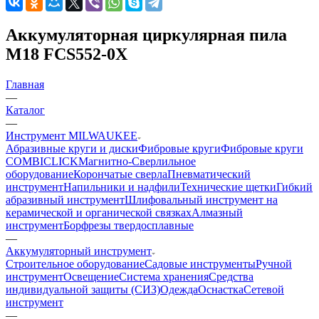
Аккумуляторная циркулярная пила
M18 FCS552-0X
Главная
—
Каталог
—
Инструмент MILWAUKEE
Абразивные круги и диски
Фибровые круги
Фибровые круги
COMBICLICK
Магнитно-Сверлильное
оборудование
Корончатые сверла
Пневматический
инструмент
Напильники и надфили
Технические щетки
Гибкий
абразивный инструмент
Шлифовальный инструмент на
керамической и органической связках
Алмазный
инструмент
Борфрезы твердосплавные
—
Аккумуляторный инструмент
Строительное оборудование
Садовые инструменты
Ручной
инструмент
Освещение
Система хранения
Средства
индивидуальной защиты (СИЗ)
Одежда
Оснастка
Сетевой
инструмент
—