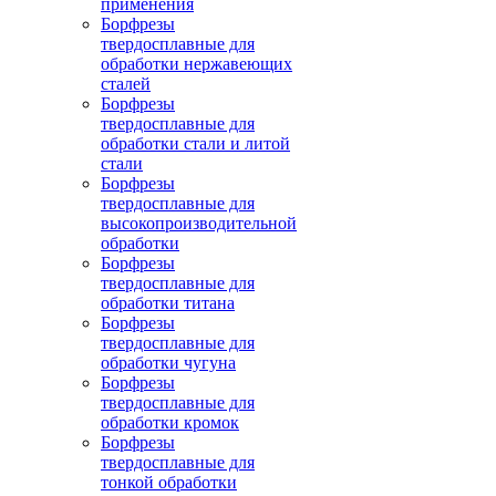
применения
Борфрезы
твердосплавные для
обработки нержавеющих
сталей
Борфрезы
твердосплавные для
обработки стали и литой
стали
Борфрезы
твердосплавные для
высокопроизводительной
обработки
Борфрезы
твердосплавные для
обработки титана
Борфрезы
твердосплавные для
обработки чугуна
Борфрезы
твердосплавные для
обработки кромок
Борфрезы
твердосплавные для
тонкой обработки