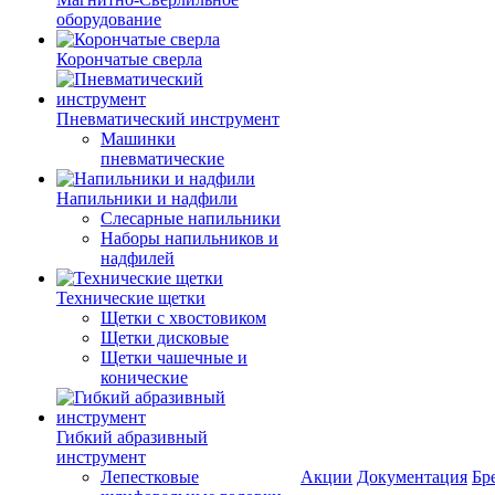
оборудование
Корончатые сверла
Пневматический инструмент
Машинки
пневматические
Напильники и надфили
Слесарные напильники
Наборы напильников и
надфилей
Технические щетки
Щетки с хвостовиком
Щетки дисковые
Щетки чашечные и
конические
Гибкий абразивный
инструмент
Лепестковые
Акции
Документация
Бр