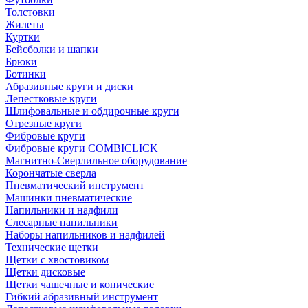
Толстовки
Жилеты
Куртки
Бейсболки и шапки
Брюки
Ботинки
Абразивные круги и диски
Лепестковые круги
Шлифовальные и обдирочные круги
Отрезные круги
Фибровые круги
Фибровые круги COMBICLICK
Магнитно-Сверлильное оборудование
Корончатые сверла
Пневматический инструмент
Машинки пневматические
Напильники и надфили
Слесарные напильники
Наборы напильников и надфилей
Технические щетки
Щетки с хвостовиком
Щетки дисковые
Щетки чашечные и конические
Гибкий абразивный инструмент