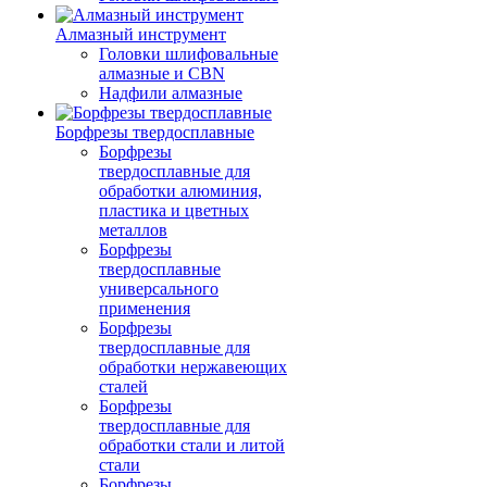
Алмазный инструмент
Головки шлифовальные
алмазные и CBN
Надфили алмазные
Борфрезы твердосплавные
Борфрезы
твердосплавные для
обработки алюминия,
пластика и цветных
металлов
Борфрезы
твердосплавные
универсального
применения
Борфрезы
твердосплавные для
обработки нержавеющих
сталей
Борфрезы
твердосплавные для
обработки стали и литой
стали
Борфрезы