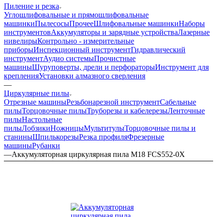
Пиление и резка
Углошлифовальные и прямошлифовальные
машинки
Пылесосы
Прочее
Шлифовальные машинки
Наборы
инструментов
Аккумуляторы и зарядные устройства
Лазерные
нивелиры
Контрольно - измерительные
приборы
Инспекционный инструмент
Гидравлический
инструмент
Аудио системы
Прочистные
машины
Шуруповерты, дрели и перфораторы
Инструмент для
крепления
Установки алмазного сверления
—
Циркулярные пилы
Отрезные машины
Резьбонарезной инструмент
Сабельные
пилы
Торцовочные пилы
Труборезы и кабелерезы
Ленточные
пилы
Настольные
пилы
Лобзики
Ножницы
Мультитулы
Торцовочные пилы и
станины
Шпилькорезы
Резка профиля
Фрезерные
машины
Рубанки
—
Аккумуляторная циркулярная пила M18 FCS552-0X