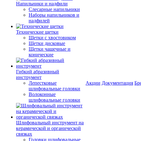
Напильники и надфили
Слесарные напильники
Наборы напильников и
надфилей
Технические щетки
Щетки с хвостовиком
Щетки дисковые
Щетки чашечные и
конические
Гибкий абразивный
инструмент
Лепестковые
Акции
Документация
Бр
шлифовальные головки
Волоконные
шлифовальные головки
Шлифовальный инструмент на
керамической и органической
связках
Головки шлифовальные