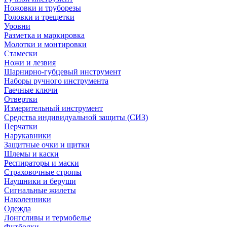
Ножовки и труборезы
Головки и трещетки
Уровни
Разметка и маркировка
Молотки и монтировки
Стамески
Ножи и лезвия
Шарнирно-губцевый инструмент
Наборы ручного инструмента
Гаечные ключи
Отвертки
Измерительный инструмент
Средства индивидуальной защиты (СИЗ)
Перчатки
Нарукавники
Защитные очки и щитки
Шлемы и каски
Респираторы и маски
Страховочные стропы
Наушники и беруши
Сигнальные жилеты
Наколенники
Одежда
Лонгсливы и термобелье
Футболки