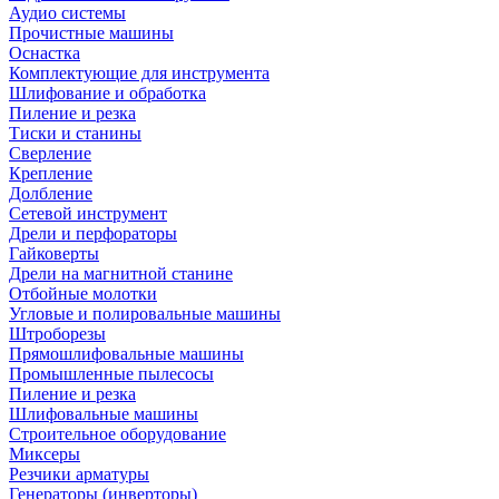
Аудио системы
Прочистные машины
Оснастка
Комплектующие для инструмента
Шлифование и обработка
Пиление и резка
Тиски и станины
Сверление
Крепление
Долбление
Сетевой инструмент
Дрели и перфораторы
Гайковерты
Дрели на магнитной станине
Отбойные молотки
Угловые и полировальные машины
Штроборезы
Прямошлифовальные машины
Промышленные пылесосы
Пиление и резка
Шлифовальные машины
Строительное оборудование
Миксеры
Резчики арматуры
Генераторы (инверторы)