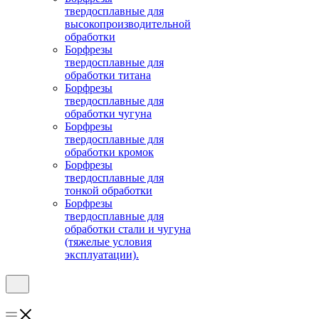
твердосплавные для
высокопроизводительной
обработки
Борфрезы
твердосплавные для
обработки титана
Борфрезы
твердосплавные для
обработки чугуна
Борфрезы
твердосплавные для
обработки кромок
Борфрезы
твердосплавные для
тонкой обработки
Борфрезы
твердосплавные для
обработки стали и чугуна
(тяжелые условия
эксплуатации).