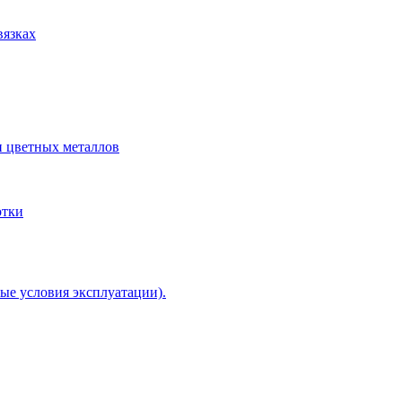
вязках
и цветных металлов
отки
ые условия эксплуатации).