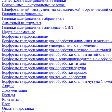
Лепестковые шлифовальные головки
Волоконные шлифовальные головки
Шлифовальный инструмент на керамической и органической с
Головки шлифовальные
Головки шлифовальные абразивные
Алмазный инструмент
Головки шлифовальные алмазные и CBN
Надфили алмазные
Борфрезы твердосплавные
Борфрезы твердосплавные для обработки алюминия, пластика 
Борфрезы твердосплавные универсального применения
Борфрезы твердосплавные для обработки нержавеющих сталей
Борфрезы твердосплавные для обработки стали и литой стали
Борфрезы твердосплавные для высокопроизводительной обраб
Борфрезы твердосплавные для обработки титана
Борфрезы твердосплавные для обработки чугуна
Борфрезы твердосплавные для обработки кромок
Борфрезы твердосплавные для тонкой обработки
Борфрезы твердосплавные для обработки стали и чугуна (тяжел
Акции
Документация
Бренды
Контакты
Блог
Оплата и доставка