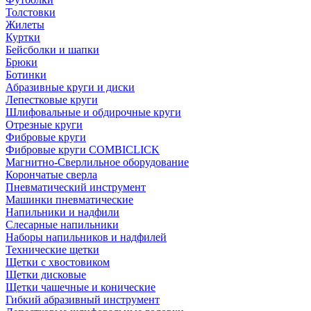
Толстовки
Жилеты
Куртки
Бейсболки и шапки
Брюки
Ботинки
Абразивные круги и диски
Лепестковые круги
Шлифовальные и обдирочные круги
Отрезные круги
Фибровые круги
Фибровые круги COMBICLICK
Магнитно-Сверлильное оборудование
Корончатые сверла
Пневматический инструмент
Машинки пневматические
Напильники и надфили
Слесарные напильники
Наборы напильников и надфилей
Технические щетки
Щетки с хвостовиком
Щетки дисковые
Щетки чашечные и конические
Гибкий абразивный инструмент