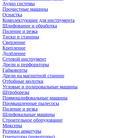
Аудио системы
Прочистные машины
Оснастка
Комплектующие для инструмента
Шлифование и обработка
Пиление и резка
Тиски и станины
Сверление
Крепление
Долбление
Сетевой инструмент
Дрели и перфораторы
Гайковерты
Дрели на магнитной станине
Отбойные молотки
Угловые и полировальные машины
Штроборезы
Прямошлифовальные машины
Промышленные пылесосы
Пиление и резка
Шлифовальные машины
Строительное оборудование
Миксеры
Резчики арматуры
Генераторы (инверторы)