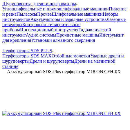
Шуруповерты, дрели и перфораторы
Углошлифовальные и прямошлифовальные машинки
Пиление
и резка
Пылесосы
Прочее
Шлифовальные машинки
Наборы
инструментов
Аккумуляторы и зарядные устройства
Лазерные
нивелиры
Контрольно - измерительные
приборы
Инспекционный инструмент
Гидравлический
инструмент
Аудио системы
Прочистные машины
Инструмент
для крепления
Установки алмазного сверления
—
Перфораторы SDS PLUS
Перфораторы SDS MAX
Отбойные молотки
Ударные дрели и
шуруповерты
Дрели и шуруповерты
Дрели на магнитной
станине
—
Аккумуляторный SDS-Plus перфоратор M18 ONE FH-0X