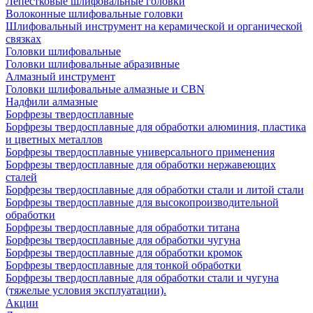
Лепестковые шлифовальные головки
Волоконные шлифовальные головки
Шлифовальный инструмент на керамической и органической
связках
Головки шлифовальные
Головки шлифовальные абразивные
Алмазный инструмент
Головки шлифовальные алмазные и CBN
Надфили алмазные
Борфрезы твердосплавные
Борфрезы твердосплавные для обработки алюминия, пластика
и цветных металлов
Борфрезы твердосплавные универсального применения
Борфрезы твердосплавные для обработки нержавеющих
сталей
Борфрезы твердосплавные для обработки стали и литой стали
Борфрезы твердосплавные для высокопроизводительной
обработки
Борфрезы твердосплавные для обработки титана
Борфрезы твердосплавные для обработки чугуна
Борфрезы твердосплавные для обработки кромок
Борфрезы твердосплавные для тонкой обработки
Борфрезы твердосплавные для обработки стали и чугуна
(тяжелые условия эксплуатации).
Акции