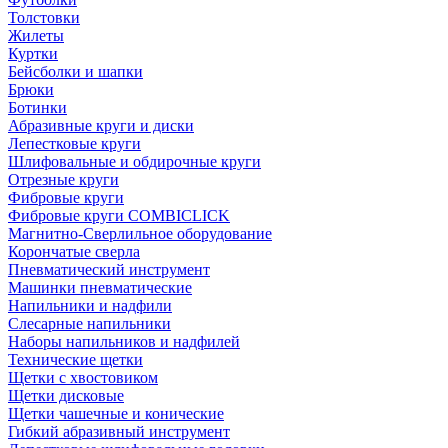
Толстовки
Жилеты
Куртки
Бейсболки и шапки
Брюки
Ботинки
Абразивные круги и диски
Лепестковые круги
Шлифовальные и обдирочные круги
Отрезные круги
Фибровые круги
Фибровые круги COMBICLICK
Магнитно-Сверлильное оборудование
Корончатые сверла
Пневматический инструмент
Машинки пневматические
Напильники и надфили
Слесарные напильники
Наборы напильников и надфилей
Технические щетки
Щетки с хвостовиком
Щетки дисковые
Щетки чашечные и конические
Гибкий абразивный инструмент