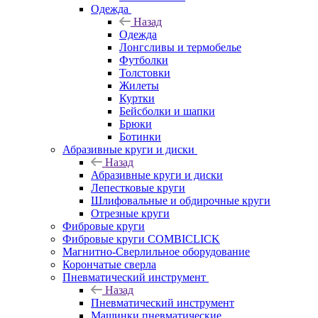
Одежда
Назад
Одежда
Лонгсливы и термобелье
Футболки
Толстовки
Жилеты
Куртки
Бейсболки и шапки
Брюки
Ботинки
Абразивные круги и диски
Назад
Абразивные круги и диски
Лепестковые круги
Шлифовальные и обдирочные круги
Отрезные круги
Фибровые круги
Фибровые круги COMBICLICK
Магнитно-Сверлильное оборудование
Корончатые сверла
Пневматический инструмент
Назад
Пневматический инструмент
Машинки пневматические