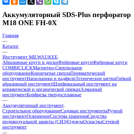
Аккумуляторный SDS-Plus перфоратор
M18 ONE FH-0X
Главная
—
Каталог
—
Инструмент MILWAUKEE
Абразивные круги и диски
Фибровые круги
Фибровые круги
COMBICLICK
Магнитно-Сверлильное
оборудование
Корончатые сверла
Пневматический
инструмент
Напильники и надфили
Технические щетки
Гибкий
абразивный инструмент
Шлифовальный инструмент на
керамической и органической связках
Алмазный
инструмент
Борфрезы твердосплавные
—
Аккумуляторный инструмент
Строительное оборудование
Садовые инструменты
Ручной
инструмент
Освещение
Система хранения
Средства
индивидуальной защиты (СИЗ)
Одежда
Оснастка
Сетевой
инструмент
—