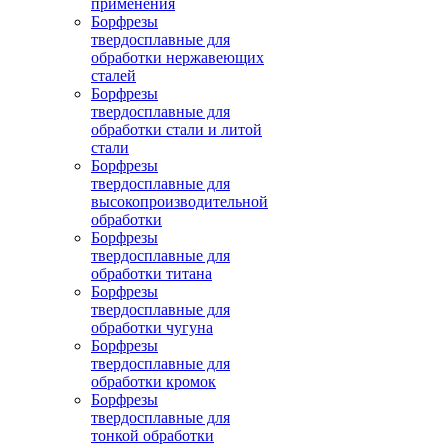
применения
Борфрезы
твердосплавные для
обработки нержавеющих
сталей
Борфрезы
твердосплавные для
обработки стали и литой
стали
Борфрезы
твердосплавные для
высокопроизводительной
обработки
Борфрезы
твердосплавные для
обработки титана
Борфрезы
твердосплавные для
обработки чугуна
Борфрезы
твердосплавные для
обработки кромок
Борфрезы
твердосплавные для
тонкой обработки