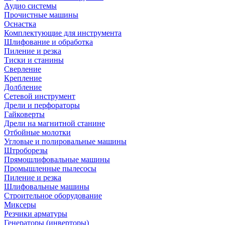
Аудио системы
Прочистные машины
Оснастка
Комплектующие для инструмента
Шлифование и обработка
Пиление и резка
Тиски и станины
Сверление
Крепление
Долбление
Сетевой инструмент
Дрели и перфораторы
Гайковерты
Дрели на магнитной станине
Отбойные молотки
Угловые и полировальные машины
Штроборезы
Прямошлифовальные машины
Промышленные пылесосы
Пиление и резка
Шлифовальные машины
Строительное оборудование
Миксеры
Резчики арматуры
Генераторы (инверторы)