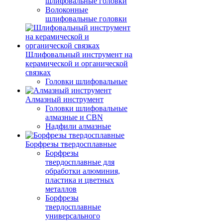
шлифовальные головки
Волоконные
шлифовальные головки
Шлифовальный инструмент на
керамической и органической
связках
Головки шлифовальные
Алмазный инструмент
Головки шлифовальные
алмазные и CBN
Надфили алмазные
Борфрезы твердосплавные
Борфрезы
твердосплавные для
обработки алюминия,
пластика и цветных
металлов
Борфрезы
твердосплавные
универсального