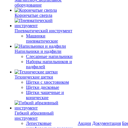
оборудование
Корончатые сверла
Пневматический инструмент
Машинки
пневматические
Напильники и надфили
Слесарные напильники
Наборы напильников и
надфилей
Технические щетки
Щетки с хвостовиком
Щетки дисковые
Щетки чашечные и
конические
Гибкий абразивный
инструмент
Лепестковые
Акции
Документация
Бр