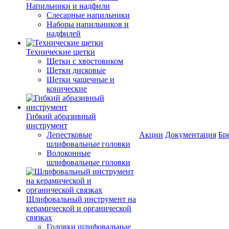
Напильники и надфили
Слесарные напильники
Наборы напильников и
надфилей
Технические щетки
Щетки с хвостовиком
Щетки дисковые
Щетки чашечные и
конические
Гибкий абразивный
инструмент
Лепестковые
Акции
Документация
Бр
шлифовальные головки
Волоконные
шлифовальные головки
Шлифовальный инструмент на
керамической и органической
связках
Головки шлифовальные