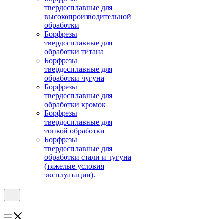
твердосплавные для
высокопроизводительной
обработки
Борфрезы
твердосплавные для
обработки титана
Борфрезы
твердосплавные для
обработки чугуна
Борфрезы
твердосплавные для
обработки кромок
Борфрезы
твердосплавные для
тонкой обработки
Борфрезы
твердосплавные для
обработки стали и чугуна
(тяжелые условия
эксплуатации).