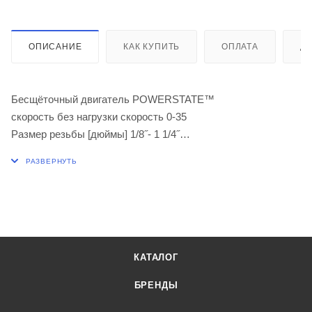
ОПИСАНИЕ
КАК КУПИТЬ
ОПЛАТА
Д
Бесщёточный двигатель POWERSTATE™
скорость без нагрузки скорость 0-35
Размер резьбы [дюймы] 1/8˝- 1 1/4˝
2 x M18 HB8 Аккумуляторные наборы, M12-18 FC Зарядное
устройство, Кейс
КАТАЛОГ
БРЕНДЫ