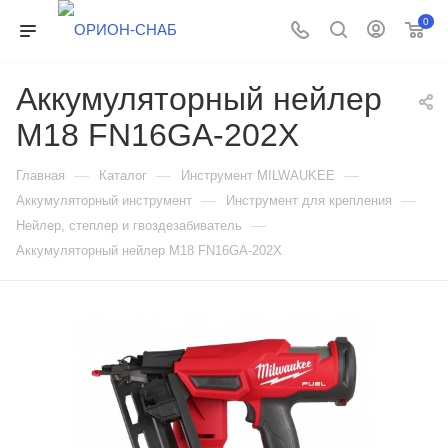
0
Аккумуляторный нейлер
M18 FN16GA-202X
—
—
—
Главная
Каталог
Инструмент MILWAUKEE
—
—
Аккумуляторный инструмент
Инструмент для крепления
—
Нейлер, степлер и гвоздезабиватель
Аккумуляторный нейлер M18 FN16GA-202X