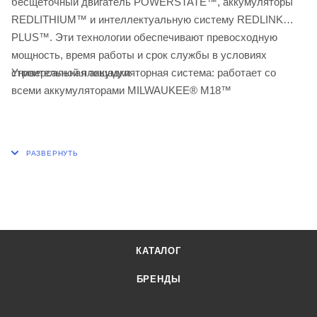
бесщёточный двигатель POWERSTATE™, аккумуляторы
REDLITHIUM™ и интеллектуальную систему REDLINK
PLUS™. Эти технологии обеспечивают превосходную
мощность, время работы и срок службы в условиях
Универсальная аккумуляторная система: работает со
строительной площадки
всеми аккумуляторами MILWAUKEE® M18™
КАТАЛОГ
БРЕНДЫ