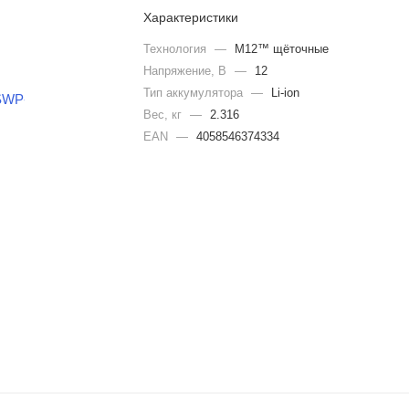
Характеристики
Технология
—
M12™ щёточные
Напряжение, В
—
12
Тип аккумулятора
—
Li-ion
Вес, кг
—
2.316
EAN
—
4058546374334