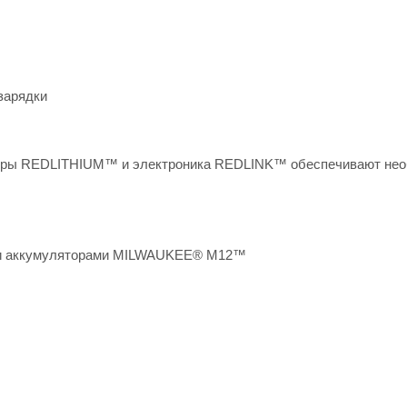
зарядки
торы REDLITHIUM™ и электроника REDLINK™ обеспечивают не
еми аккумуляторами MILWAUKEE® M12™