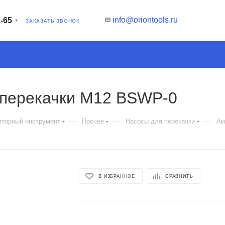
info@oriontools.ru
1-65
ЗАКАЗАТЬ ЗВОНОК
 перекачки M12 BSWP-0
—
—
—
яторный инструмент
Прочее
Насосы для перекачки
Ак
В ИЗБРАННОЕ
СРАВНИТЬ