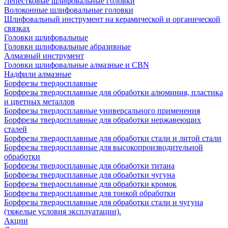
Лепестковые шлифовальные головки
Волоконные шлифовальные головки
Шлифовальный инструмент на керамической и органической
связках
Головки шлифовальные
Головки шлифовальные абразивные
Алмазный инструмент
Головки шлифовальные алмазные и CBN
Надфили алмазные
Борфрезы твердосплавные
Борфрезы твердосплавные для обработки алюминия, пластика
и цветных металлов
Борфрезы твердосплавные универсального применения
Борфрезы твердосплавные для обработки нержавеющих
сталей
Борфрезы твердосплавные для обработки стали и литой стали
Борфрезы твердосплавные для высокопроизводительной
обработки
Борфрезы твердосплавные для обработки титана
Борфрезы твердосплавные для обработки чугуна
Борфрезы твердосплавные для обработки кромок
Борфрезы твердосплавные для тонкой обработки
Борфрезы твердосплавные для обработки стали и чугуна
(тяжелые условия эксплуатации).
Акции