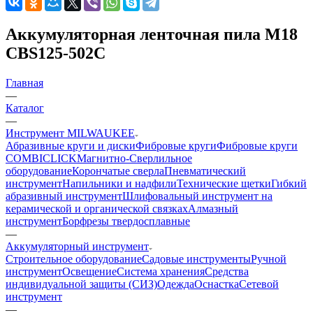
Аккумуляторная ленточная пила M18
CBS125-502C
Главная
—
Каталог
—
Инструмент MILWAUKEE
Абразивные круги и диски
Фибровые круги
Фибровые круги
COMBICLICK
Магнитно-Сверлильное
оборудование
Корончатые сверла
Пневматический
инструмент
Напильники и надфили
Технические щетки
Гибкий
абразивный инструмент
Шлифовальный инструмент на
керамической и органической связках
Алмазный
инструмент
Борфрезы твердосплавные
—
Аккумуляторный инструмент
Строительное оборудование
Садовые инструменты
Ручной
инструмент
Освещение
Система хранения
Средства
индивидуальной защиты (СИЗ)
Одежда
Оснастка
Сетевой
инструмент
—