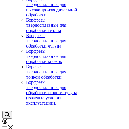
твердосплавные для
высокопроизводительной
обработки
Борфрезы
твердосплавные для
обработки титана
Борфрезы
твердосплавные для
обработки чугуна
Борфрезы
твердосплавные для
обработки кромок
Борфрезы
твердосплавные для
тонкой обработки
Борфрезы
твердосплавные для
обработки стали и чугуна
(тяжелые условия
эксплуатации).