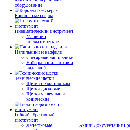
оборудование
Корончатые сверла
Пневматический инструмент
Машинки
пневматические
Напильники и надфили
Слесарные напильники
Наборы напильников и
надфилей
Технические щетки
Щетки с хвостовиком
Щетки дисковые
Щетки чашечные и
конические
Гибкий абразивный
инструмент
Лепестковые
Акции
Документация
Бр