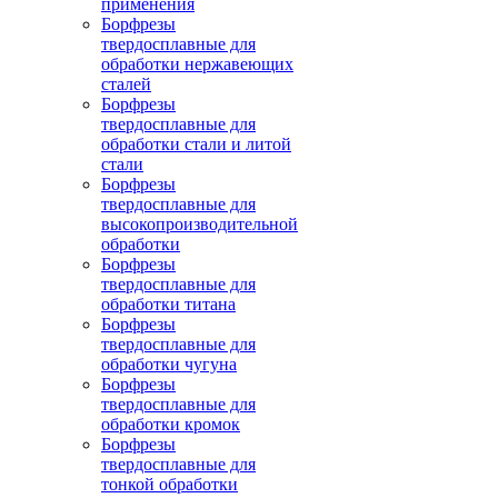
применения
Борфрезы
твердосплавные для
обработки нержавеющих
сталей
Борфрезы
твердосплавные для
обработки стали и литой
стали
Борфрезы
твердосплавные для
высокопроизводительной
обработки
Борфрезы
твердосплавные для
обработки титана
Борфрезы
твердосплавные для
обработки чугуна
Борфрезы
твердосплавные для
обработки кромок
Борфрезы
твердосплавные для
тонкой обработки