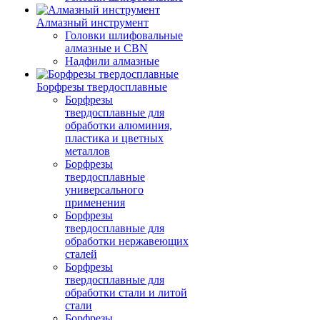
Алмазный инструмент
Головки шлифовальные
алмазные и CBN
Надфили алмазные
Борфрезы твердосплавные
Борфрезы
твердосплавные для
обработки алюминия,
пластика и цветных
металлов
Борфрезы
твердосплавные
универсального
применения
Борфрезы
твердосплавные для
обработки нержавеющих
сталей
Борфрезы
твердосплавные для
обработки стали и литой
стали
Борфрезы