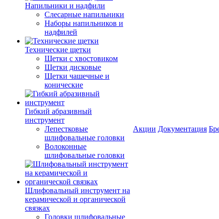
Напильники и надфили
Слесарные напильники
Наборы напильников и
надфилей
Технические щетки
Щетки с хвостовиком
Щетки дисковые
Щетки чашечные и
конические
Гибкий абразивный
инструмент
Лепестковые
Акции
Документация
Бр
шлифовальные головки
Волоконные
шлифовальные головки
Шлифовальный инструмент на
керамической и органической
связках
Головки шлифовальные