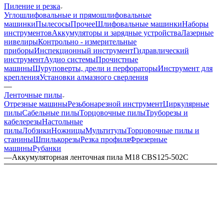
Пиление и резка
Углошлифовальные и прямошлифовальные
машинки
Пылесосы
Прочее
Шлифовальные машинки
Наборы
инструментов
Аккумуляторы и зарядные устройства
Лазерные
нивелиры
Контрольно - измерительные
приборы
Инспекционный инструмент
Гидравлический
инструмент
Аудио системы
Прочистные
машины
Шуруповерты, дрели и перфораторы
Инструмент для
крепления
Установки алмазного сверления
—
Ленточные пилы
Отрезные машины
Резьбонарезной инструмент
Циркулярные
пилы
Сабельные пилы
Торцовочные пилы
Труборезы и
кабелерезы
Настольные
пилы
Лобзики
Ножницы
Мультитулы
Торцовочные пилы и
станины
Шпилькорезы
Резка профиля
Фрезерные
машины
Рубанки
—
Аккумуляторная ленточная пила M18 CBS125-502C