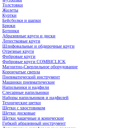
Толстовки
Жилеты
Куртки
Бейсболки и шапки
Брюки
Ботинки
Абразивные круги и диски
Лепестковые круги
Шлифовальные и обдирочные круги
Отрезные круги
Фибровые круги
Фибровые круги COMBICLICK
Магнитно-Сверлильное оборудование
Корончатые сверла
Пневматический инструмент
Машинки пневматические
Напильники и надфили
Слесарные напильники
Наборы напильников и надфилей
Технические щетки
Щетки с хвостовиком
Щетки дисковые
Щетки чашечные и конические
Гибкий абразивный инструмент