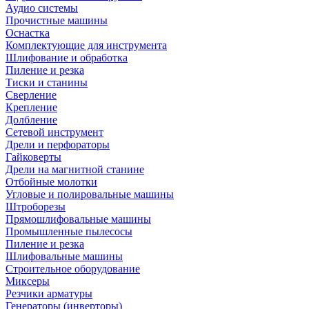
Аудио системы
Прочистные машины
Оснастка
Комплектующие для инструмента
Шлифование и обработка
Пиление и резка
Тиски и станины
Сверление
Крепление
Долбление
Сетевой инструмент
Дрели и перфораторы
Гайковерты
Дрели на магнитной станине
Отбойные молотки
Угловые и полировальные машины
Штроборезы
Прямошлифовальные машины
Промышленные пылесосы
Пиление и резка
Шлифовальные машины
Строительное оборудование
Миксеры
Резчики арматуры
Генераторы (инверторы)