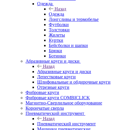
Одежда
Назад
Одежда
Лонгсливы и термобелье
Футболки
Толстовки
Жилеты
Куртки
Бейсболки и шапки
Брюки
Ботинки
Абразивные круги и диски
Назад
Абразивные круги и диски
Лепестковые круги
Шлифовальные и обдирочные круги
Отрезные круги
Фибровые круги
Фибровые круги COMBICLICK
Магнитно-Сверлильное оборудование
Корончатые сверла
Пневматический инструмент
Назад
Пневматический инструмент
Машинки пневматические