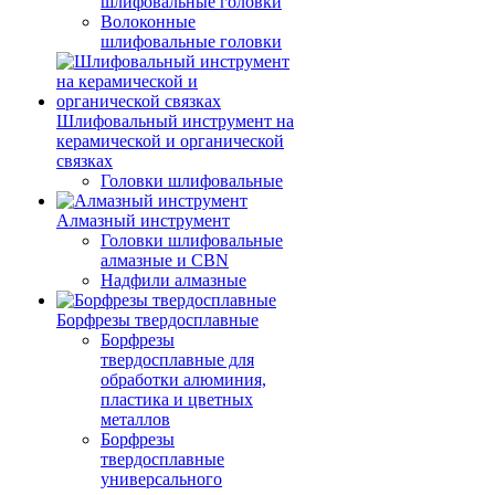
шлифовальные головки
Волоконные
шлифовальные головки
Шлифовальный инструмент на
керамической и органической
связках
Головки шлифовальные
Алмазный инструмент
Головки шлифовальные
алмазные и CBN
Надфили алмазные
Борфрезы твердосплавные
Борфрезы
твердосплавные для
обработки алюминия,
пластика и цветных
металлов
Борфрезы
твердосплавные
универсального