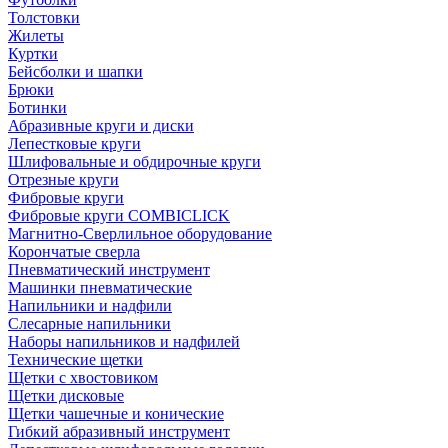
Толстовки
Жилеты
Куртки
Бейсболки и шапки
Брюки
Ботинки
Абразивные круги и диски
Лепестковые круги
Шлифовальные и обдирочные круги
Отрезные круги
Фибровые круги
Фибровые круги COMBICLICK
Магнитно-Сверлильное оборудование
Корончатые сверла
Пневматический инструмент
Машинки пневматические
Напильники и надфили
Слесарные напильники
Наборы напильников и надфилей
Технические щетки
Щетки с хвостовиком
Щетки дисковые
Щетки чашечные и конические
Гибкий абразивный инструмент