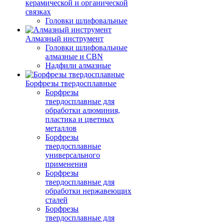
керамической и органической
связках
Головки шлифовальные
Алмазный инструмент
Головки шлифовальные
алмазные и CBN
Надфили алмазные
Борфрезы твердосплавные
Борфрезы
твердосплавные для
обработки алюминия,
пластика и цветных
металлов
Борфрезы
твердосплавные
универсального
применения
Борфрезы
твердосплавные для
обработки нержавеющих
сталей
Борфрезы
твердосплавные для