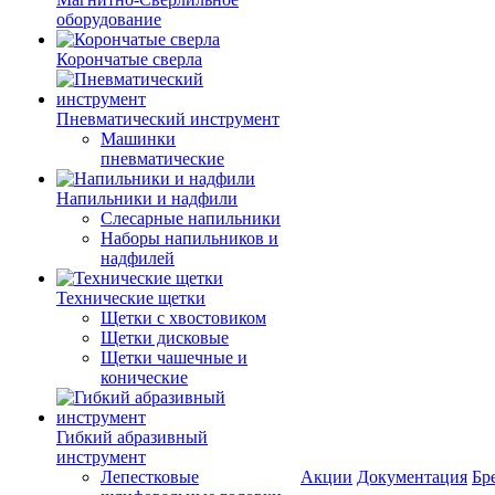
оборудование
Корончатые сверла
Пневматический инструмент
Машинки
пневматические
Напильники и надфили
Слесарные напильники
Наборы напильников и
надфилей
Технические щетки
Щетки с хвостовиком
Щетки дисковые
Щетки чашечные и
конические
Гибкий абразивный
инструмент
Лепестковые
Акции
Документация
Бр