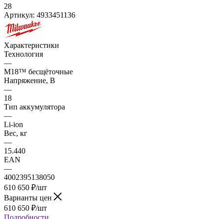
28
Артикул:
4933451136
Характеристики
Технология
—
M18™ бесщёточные
Напряжение, В
—
18
Тип аккумулятора
—
Li-ion
Вес, кг
—
15.440
EAN
—
4002395138050
610 650
₽
/шт
Варианты цен
610 650
₽
/шт
Подробности