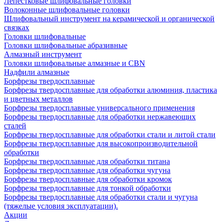
Лепестковые шлифовальные головки
Волоконные шлифовальные головки
Шлифовальный инструмент на керамической и органической
связках
Головки шлифовальные
Головки шлифовальные абразивные
Алмазный инструмент
Головки шлифовальные алмазные и CBN
Надфили алмазные
Борфрезы твердосплавные
Борфрезы твердосплавные для обработки алюминия, пластика
и цветных металлов
Борфрезы твердосплавные универсального применения
Борфрезы твердосплавные для обработки нержавеющих
сталей
Борфрезы твердосплавные для обработки стали и литой стали
Борфрезы твердосплавные для высокопроизводительной
обработки
Борфрезы твердосплавные для обработки титана
Борфрезы твердосплавные для обработки чугуна
Борфрезы твердосплавные для обработки кромок
Борфрезы твердосплавные для тонкой обработки
Борфрезы твердосплавные для обработки стали и чугуна
(тяжелые условия эксплуатации).
Акции