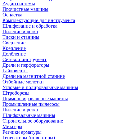
Аудио системы
Прочистные машины
Оснастка
Комплектующие для инструмента
Шлифование и обработка
Пиление и резка
Тиски и станины
Сверление
Крепление
Долбление
Сетевой инструмент
Дрели и перфораторы
Гайковерты
Дрели на магнитной станине
Отбойные молотки
Угловые и полировальные машины
Штроборезы
Прямошлифовальные машины
Промышленные пылесосы
Пиление и резка
Шлифовальные машины
Строительное оборудование
Миксеры
Резчики арматуры
Генераторы (инверторы)