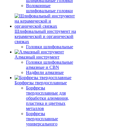
шлифовальные головки
Волоконные
шлифовальные головки
Шлифовальный инструмент на
керамической и органической
связках
Головки шлифовальные
Алмазный инструмент
Головки шлифовальные
алмазные и CBN
Надфили алмазные
Борфрезы твердосплавные
Борфрезы
твердосплавные для
обработки алюминия,
пластика и цветных
металлов
Борфрезы
твердосплавные
универсального