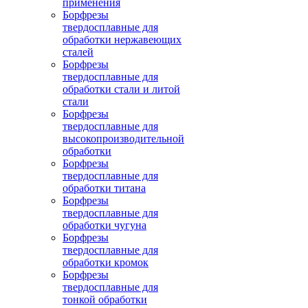
применения
Борфрезы
твердосплавные для
обработки нержавеющих
сталей
Борфрезы
твердосплавные для
обработки стали и литой
стали
Борфрезы
твердосплавные для
высокопроизводительной
обработки
Борфрезы
твердосплавные для
обработки титана
Борфрезы
твердосплавные для
обработки чугуна
Борфрезы
твердосплавные для
обработки кромок
Борфрезы
твердосплавные для
тонкой обработки