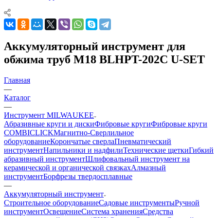
Аккумуляторный инструмент для
обжима труб M18 BLHPT-202C U-SET
Главная
—
Каталог
—
Инструмент MILWAUKEE
Абразивные круги и диски
Фибровые круги
Фибровые круги
COMBICLICK
Магнитно-Сверлильное
оборудование
Корончатые сверла
Пневматический
инструмент
Напильники и надфили
Технические щетки
Гибкий
абразивный инструмент
Шлифовальный инструмент на
керамической и органической связках
Алмазный
инструмент
Борфрезы твердосплавные
—
Аккумуляторный инструмент
Строительное оборудование
Садовые инструменты
Ручной
инструмент
Освещение
Система хранения
Средства