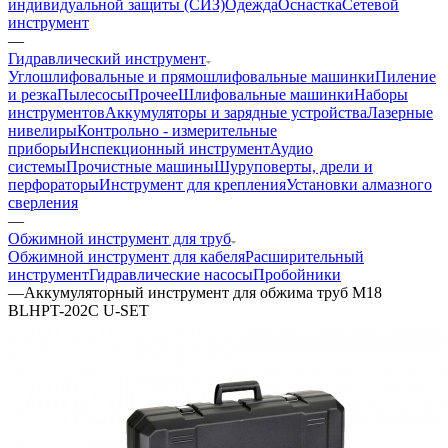
индивидуальной защиты (СИЗ)
Одежда
Оснастка
Сетевой
инструмент
—
Гидравлический инструмент
Углошлифовальные и прямошлифовальные машинки
Пиление
и резка
Пылесосы
Прочее
Шлифовальные машинки
Наборы
инструментов
Аккумуляторы и зарядные устройства
Лазерные
нивелиры
Контрольно - измерительные
приборы
Инспекционный инструмент
Аудио
системы
Прочистные машины
Шуруповерты, дрели и
перфораторы
Инструмент для крепления
Установки алмазного
сверления
—
Обжимной инструмент для труб
Обжимной инструмент для кабеля
Расширительный
инструмент
Гидравлические насосы
Пробойники
—
Аккумуляторный инструмент для обжима труб M18
BLHPT-202C U-SET