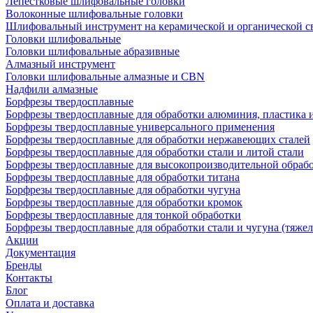
Лепестковые шлифовальные головки
Волоконные шлифовальные головки
Шлифовальный инструмент на керамической и органической с
Головки шлифовальные
Головки шлифовальные абразивные
Алмазный инструмент
Головки шлифовальные алмазные и CBN
Надфили алмазные
Борфрезы твердосплавные
Борфрезы твердосплавные для обработки алюминия, пластика 
Борфрезы твердосплавные универсального применения
Борфрезы твердосплавные для обработки нержавеющих сталей
Борфрезы твердосплавные для обработки стали и литой стали
Борфрезы твердосплавные для высокопроизводительной обраб
Борфрезы твердосплавные для обработки титана
Борфрезы твердосплавные для обработки чугуна
Борфрезы твердосплавные для обработки кромок
Борфрезы твердосплавные для тонкой обработки
Борфрезы твердосплавные для обработки стали и чугуна (тяжел
Акции
Документация
Бренды
Контакты
Блог
Оплата и доставка