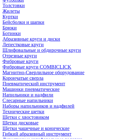
Толстовки
Жилеты
Куртки
Бейсболки и шапки
Брюки
Ботинки
Абразивные круги и диски
Лепестковые круги
Шлифовальные и обдирочные круги
Отрезные круги
Фибровые круги
Фибровые круги COMBICLICK
Магнитно-Сверлильное оборудование
Корончатые сверла
Пневматический инструмент
Машинки пневматические
Напильники и надфили
Слесарные напильники
Наборы напильников и надфилей
Технические щетки
Щетки с хвостовиком
Щетки дисковые
Щетки чашечные и конические
Гибкий абразивный инструмент