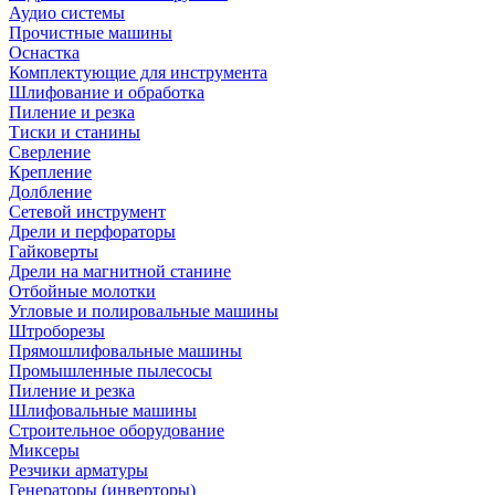
Аудио системы
Прочистные машины
Оснастка
Комплектующие для инструмента
Шлифование и обработка
Пиление и резка
Тиски и станины
Сверление
Крепление
Долбление
Сетевой инструмент
Дрели и перфораторы
Гайковерты
Дрели на магнитной станине
Отбойные молотки
Угловые и полировальные машины
Штроборезы
Прямошлифовальные машины
Промышленные пылесосы
Пиление и резка
Шлифовальные машины
Строительное оборудование
Миксеры
Резчики арматуры
Генераторы (инверторы)