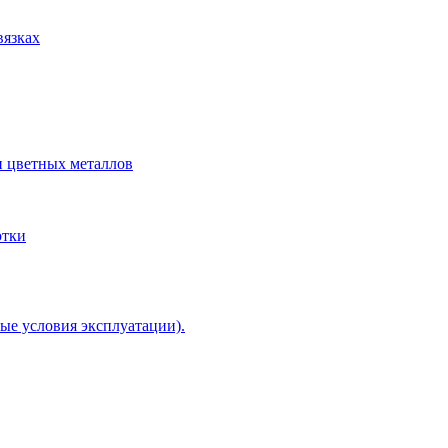
вязках
и цветных металлов
отки
ые условия эксплуатации).