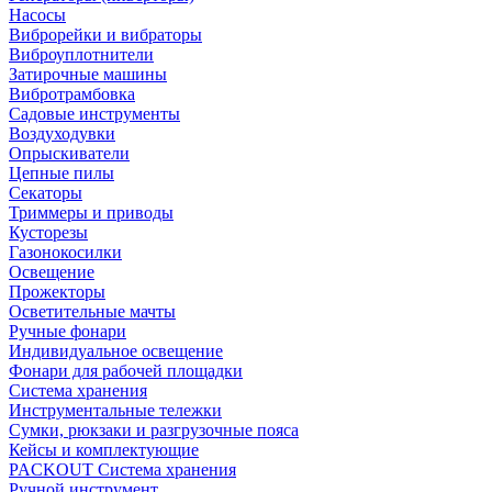
Насосы
Виброрейки и вибраторы
Виброуплотнители
Затирочные машины
Вибротрамбовка
Садовые инструменты
Воздуходувки
Опрыскиватели
Цепные пилы
Секаторы
Триммеры и приводы
Кусторезы
Газонокосилки
Освещение
Прожекторы
Осветительные мачты
Ручные фонари
Индивидуальное освещение
Фонари для рабочей площадки
Система хранения
Инструментальные тележки
Сумки, рюкзаки и разгрузочные пояса
Кейсы и комплектующие
PACKOUT Система хранения
Ручной инструмент